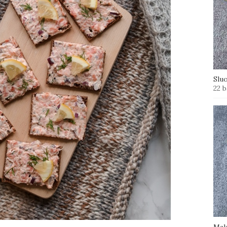
Slu
22 b
Mak