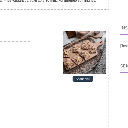
IN
[in
SEK
Spausdinti