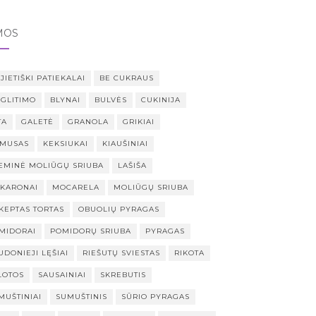
MOS
JIETIŠKI PATIEKALAI
BE CUKRAUS
 GLITIMO
BLYNAI
BULVĖS
CUKINIJA
TA
GALETĖ
GRANOLA
GRIKIAI
MUSAS
KEKSIUKAI
KIAUŠINIAI
EMINĖ MOLIŪGŲ SRIUBA
LAŠIŠA
KARONAI
MOCARELA
MOLIŪGŲ SRIUBA
KEPTAS TORTAS
OBUOLIŲ PYRAGAS
MIDORAI
POMIDORŲ SRIUBA
PYRAGAS
UDONIEJI LĘŠIAI
RIEŠUTŲ SVIESTAS
RIKOTA
LOTOS
SAUSAINIAI
SKREBUTIS
MUŠTINIAI
SUMUŠTINIS
SŪRIO PYRAGAS