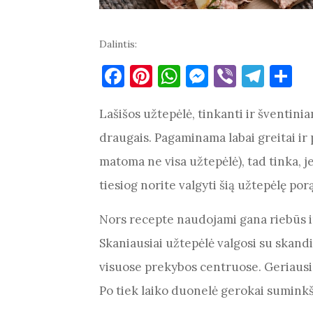
Dalintis:
F
Pi
W
M
Vi
T
S
a
nt
h
es
b
el
h
Lašišos užtepėlė, tinkanti ir šventini
c
er
at
se
er
e
ar
e
es
s
n
gr
e
draugais. Pagaminama labai greitai ir
b
t
A
g
a
matoma ne visa užtepėlė), tad tinka, 
o
p
er
m
tiesiog norite valgyti šią užtepėlę por
o
p
Nors recepte naudojami gana riebūs i
k
Skaniausiai užtepėlė valgosi su skand
visuose prekybos centruose. Geriausia
Po tiek laiko duonelė gerokai suminkš