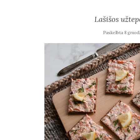
Lašišos užte
Paskelbta
8 gruodž