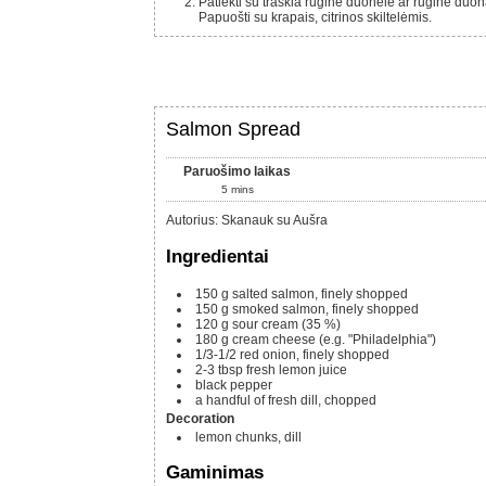
Patiekti su traškia rugine duonele ar rugine duona. Prieš valgant palaukti apie 30 min., kol duonelė suminkštės.
Papuošti su krapais, citrinos skiltelėmis.
Salmon Spread
Paruošimo laikas
5
mins
Autorius
:
Skanauk su Aušra
Ingredientai
150 g
salted salmon, finely shopped
150 g
smoked salmon, finely shopped
120 g
sour cream (35 %)
180 g
cream cheese (e.g. "Philadelphia")
1/3-1/2
red onion, finely shopped
2-3
tbsp
fresh lemon juice
black pepper
a handful of fresh dill, chopped
Decoration
lemon chunks, dill
Gaminimas