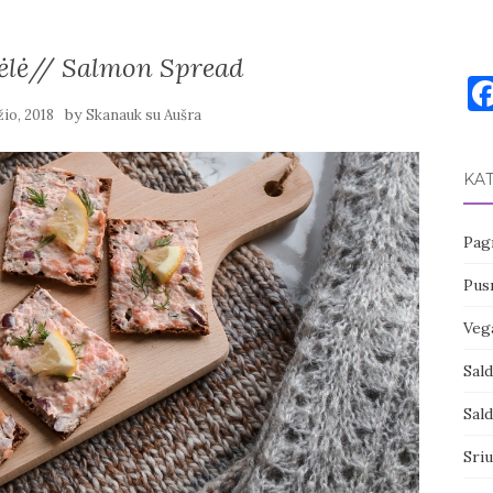
pėlė// Salmon Spread
by
io, 2018
Skanauk su Aušra
KA
Pagr
Pusr
Vega
Sal
Sal
Sri