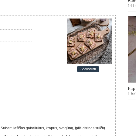
14 b
Spausdinti
Papr
1 ba