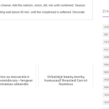
ŽY
AZI
BE
FE
HU
KR
MA
NE
tos su mocarela ir
Orkaitėje keptų morkų
PO
pomidorais – lengvai
humusas// Roasted Carrot
inamas užkandis
Hummus
RA
SA
SU