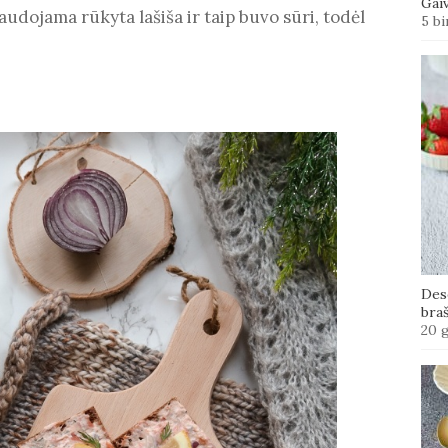
Gaiv
udojama rūkyta lašiša ir taip buvo sūri, todėl
5 bi
Des
bra
20 