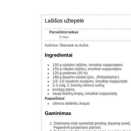
Lašišos užtepėlė
Paruošimo laikas
5
mins
Autorius
:
Skanauk su Aušra
Ingredientai
150
g
sūdytos lašišos, smulkiai supjaustytos
150
g
rūkytos lašišos, smulkiai supjaustytos
120 g
grietinės (35 %)
180 g
tepamo sūrelio (pvz. „Philadelphia“)
1/3 -1/2
raudono svogūno, smulkiai supjaustyto
2-3
valg. š.
šviežių citrinos sulčių
juodųjų pipirų
sauja
šviežių krapų, smulkiai supjaustytų
Papuošimui
citrinos skiltelės, krapai
Gaminimas
Dideliame inde sumaišyti grietinę, tepamą surelį. Suberti lašišos gabaliukus, krapus, svogūną, įpilti citrinos sulčių.
Pagardinti juodaisiais pipirais.