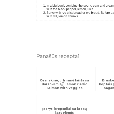
In a big bowl, combine the sour cream and cream cheese. Add the salmon, onion, dill, mix until combined. Season
with the black pepper, lemon juice.
Serve with rye crispbread or rye bread. Before eating wait about 30 min. until the crispbread is softened. Decorate
with dill, lemon chunks.
Panašūs receptai:
Česnakinė, citrininė lašiša su
Bruske
daržovėmis// Lemon Garlic
keptais 
Salmon with Veggies
pagam
Įdaryti krepšeliai su krabų
lazdelėmis