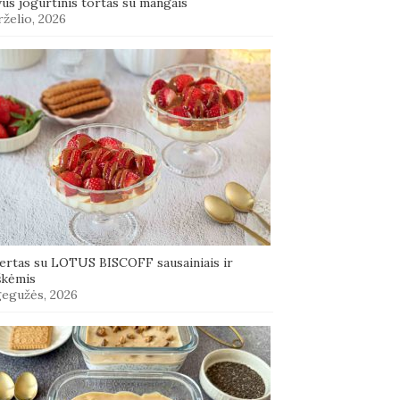
us jogurtinis tortas su mangais
rželio, 2026
ertas su LOTUS BISCOFF sausainiais ir
škėmis
gegužės, 2026