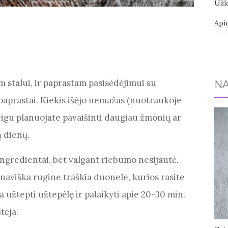
Užk
Api
am stalui, ir paprastam pasisėdėjimui su
NA
 paprastai. Kiekis išėjo nemažas (nuotraukoje
jeigu planuojate pavaišinti daugiau žmonių ar
ą dienų.
ngredientai, bet valgant riebumo nesijautė.
inaviška rugine traškia duonele, kurios rasite
 užtepti užtepėlę ir palaikyti apie 20-30 min.
tėja.