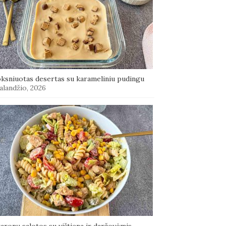
oksniuotas desertas su karameliniu pudingu
alandžio, 2026
aronų salotos su vištiena ir daržovėmis