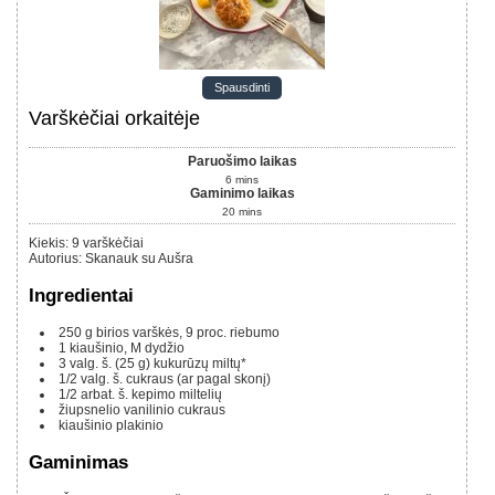
Spausdinti
Varškėčiai orkaitėje
Paruošimo laikas
6
mins
Gaminimo laikas
20
mins
Kiekis
:
9
varškėčiai
Autorius
:
Skanauk su Aušra
Ingredientai
250 g
birios varškės, 9 proc. riebumo
1
kiaušinio, M dydžio
3
valg. š. (25 g)
kukurūzų miltų*
1/2
valg. š.
cukraus (ar pagal skonį)
1/2
arbat. š.
kepimo miltelių
žiupsnelio vanilinio cukraus
kiaušinio plakinio
Gaminimas