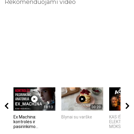
Rekomenduojami video
18:13
00:20
Ex Machina:
Blynai su varške
KAS IŠRADO
kontrolės ir
ELEKTRĄ? 6
pasirinkimo...
MOKSLININKAI,