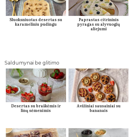
Sluoksniuotas desertas su
Paprastas citrininis
karameliniu pudingu
pyragas su alyvuogių
aliejumi
Saldumynai be glitimo
Desertas su braškėmis ir
Avižiniai sausainiai su
linų sėmenimis
bananais