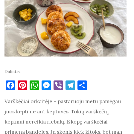
Dalintis:
F
Pi
W
M
Vi
T
S
a
nt
h
es
b
el
h
Varškėčiai orkaitėje – pastaruoju metu pamėgau
c
er
at
se
er
e
ar
e
es
s
n
gr
e
juos kepti ne ant keptuvės. Tokių varškėčių
b
t
A
g
a
kepimui nereikia riebalų. Iškepę varškėčiai
o
p
er
m
primena bandeles. Jų skonis kiek kitoks, bet man