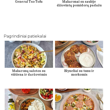
General Tso Tofu
Makaronai su saulėje
džiovintų pomidorų padažu
Pagrindiniai patiekalai
Makaronų salotos su
Blyneliai su tunu ir
vištiena ir daržovėmis
morkomis