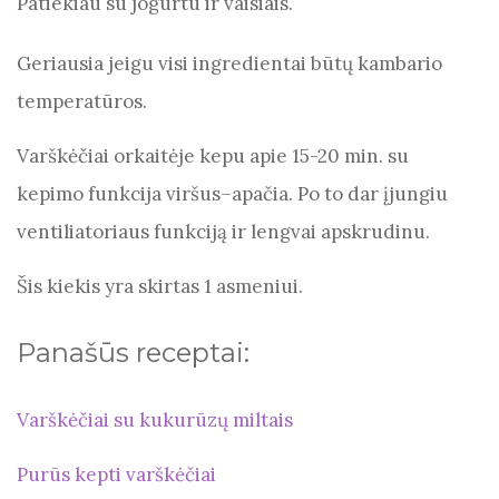
Patiekiau su jogurtu ir vaisiais.
Geriausia jeigu visi ingredientai būtų kambario
temperatūros.
Varškėčiai orkaitėje kepu apie 15-20 min. su
kepimo funkcija viršus–apačia. Po to dar įjungiu
ventiliatoriaus funkciją ir lengvai apskrudinu.
Šis kiekis yra skirtas 1 asmeniui.
Panašūs receptai:
Varškėčiai su kukurūzų miltais
Purūs kepti varškėčiai