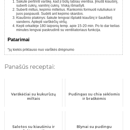
Šakute pertrinti varškę, kad ji būtų labiau vientisa. Įmušti kiaušinį,
suberti cukrų, vanilinį cukrų. Viską išmaišyti.
Suberti miltus, kepimo miltelius. Rankomis formuoti rutuliukus ir
juos paspausti. Sudėti ant kepimo skardos.
Kiaušinio plakinys: šakute lengvai išplakti kiaušinį ir šaukštelį
vandens. Aptepti varškėčių viršų.
Kepti orkaitėje 180 laipsnių temp. apie 15-20 min. Po to dar kelias
minutes lengvai paskrudinti su ventiliatoriaus funkcija.
Patarimai
*jų kiekis priklauso nuo varškės drėgnumo⠀
Panašūs receptai:
Varškėčiai su kukurūzų
Pudingas su chia sėklomis
miltais
ir braškėmis
Salotos su kiaušiniu ir
Blynai su pudingu