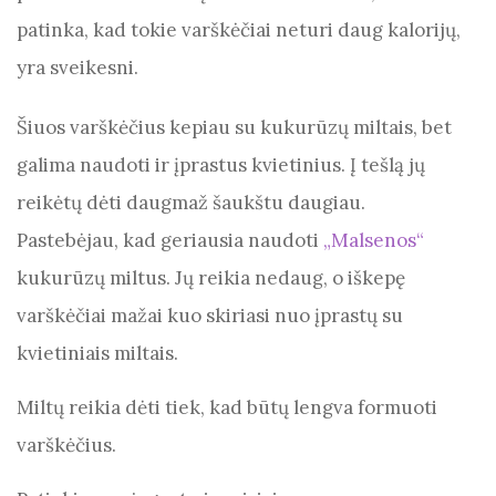
o
p
patinka, kad tokie varškėčiai neturi daug kalorijų,
k
yra sveikesni.
Šiuos varškėčius kepiau su kukurūzų miltais, bet
galima naudoti ir įprastus kvietinius. Į tešlą jų
reikėtų dėti daugmaž šaukštu daugiau.
Pastebėjau, kad geriausia naudoti
„Malsenos“
kukurūzų miltus. Jų reikia nedaug, o iškepę
varškėčiai mažai kuo skiriasi nuo įprastų su
kvietiniais miltais.
Miltų reikia dėti tiek, kad būtų lengva formuoti
varškėčius.