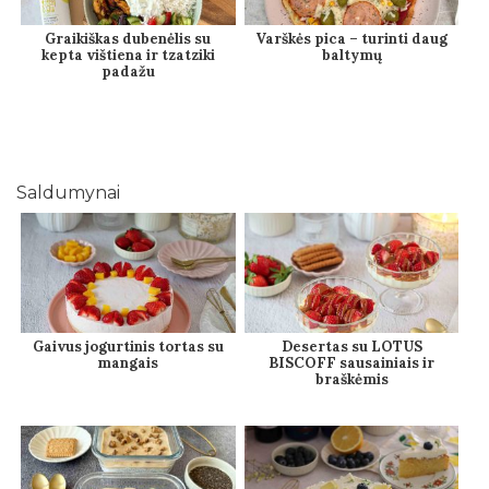
Graikiškas dubenėlis su
Varškės pica – turinti daug
kepta vištiena ir tzatziki
baltymų
padažu
Saldumynai
Gaivus jogurtinis tortas su
Desertas su LOTUS
mangais
BISCOFF sausainiais ir
braškėmis