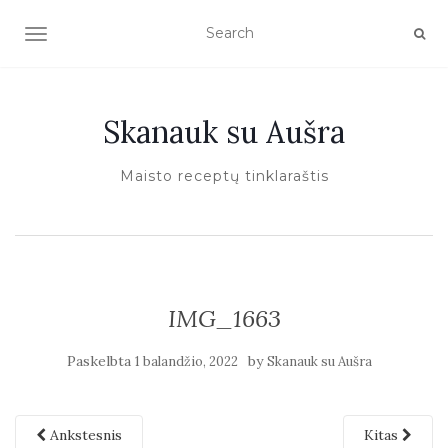
TOGGLE NAVIGATION
Skanauk su Aušra
Maisto receptų tinklaraštis
IMG_1663
Paskelbta
by
1 balandžio, 2022
Skanauk su Aušra
Ankstesnis
Kitas