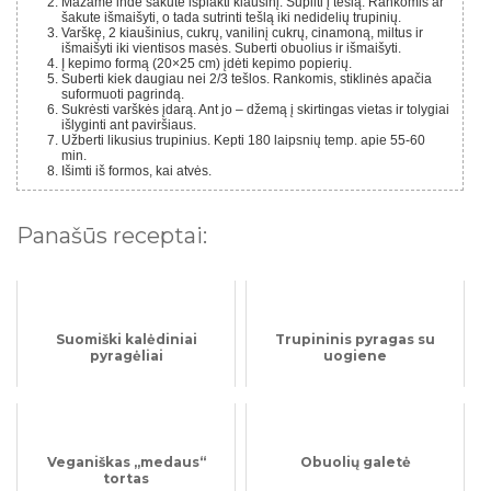
Mažame inde šakute išplakti kiaušinį. Supilti į tešlą. Rankomis ar
šakute išmaišyti, o tada sutrinti tešlą iki nedidelių trupinių.
Varškę, 2 kiaušinius, cukrų, vanilinį cukrų, cinamoną, miltus ir
išmaišyti iki vientisos masės. Suberti obuolius ir išmaišyti.
Į kepimo formą (20×25 cm) įdėti kepimo popierių.
Suberti kiek daugiau nei 2/3 tešlos. Rankomis, stiklinės apačia
suformuoti pagrindą.
Sukrėsti varškės įdarą. Ant jo – džemą į skirtingas vietas ir tolygiai
išlyginti ant paviršiaus.
Užberti likusius trupinius. Kepti 180 laipsnių temp. apie 55-60
min.
Išimti iš formos, kai atvės.
Panašūs receptai:
Suomiški kalėdiniai
Trupininis pyragas su
pyragėliai
uogiene
Veganiškas „medaus“
Obuolių galetė
tortas