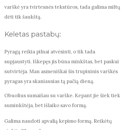
varškė yra tvirtesnės tekstūros, tada galima miltų
dėti tik šaukštą.
Keletas pastabų:
Pyragą reikia pilnai atvėsinti, o tik tada
supjaustyti. Iškepęs jis būna minkštas, bet paskui
sutvirtėja. Man asmeniškai šis trupininis varškės
pyragas yra skaniausias tą pačią dieną.
Obuolius sumaišau su varške. Kepant jie šiek tiek
suminkštėja, bet išlaiko savo formą.
Galima naudoti apvalią kepimo formą. Reikėtų