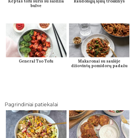
Keptas tofu sūris su saldžia
Raudonųjų lęšių troškinys
bulve
General Tso Tofu
Makaronai su saulėje
džiovintų pomidorų padažu
Pagrindiniai patiekalai