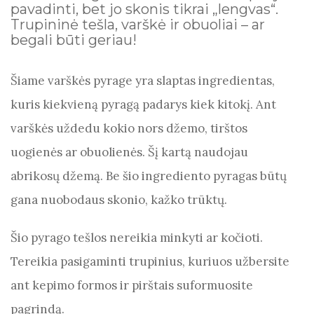
pavadinti, bet jo skonis tikrai „lengvas“.
o
p
er
m
Trupininė tešla, varškė ir obuoliai – ar
o
p
begali būti geriau!
k
Šiame varškės pyrage yra slaptas ingredientas,
kuris kiekvieną pyragą padarys kiek kitokį. Ant
varškės uždedu kokio nors džemo, tirštos
uogienės ar obuolienės. Šį kartą naudojau
abrikosų džemą. Be šio ingrediento pyragas būtų
gana nuobodaus skonio, kažko trūktų.
Šio pyrago tešlos nereikia minkyti ar kočioti.
Tereikia pasigaminti trupinius, kuriuos užbersite
ant kepimo formos ir pirštais suformuosite
pagrindą.