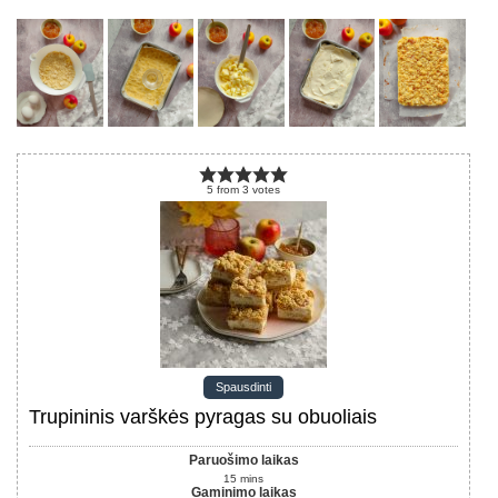
5
from
3
votes
Spausdinti
Trupininis varškės pyragas su obuoliais
Paruošimo laikas
15
mins
Gaminimo laikas