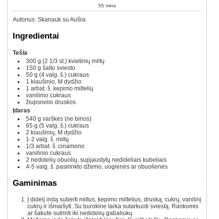
55
mins
Autorius
:
Skanauk su Aušra
Ingredientai
Tešla
300 g
(2 1/3 st.)
kvietinių miltų
150 g
šalto sviesto
50 g
(4 valg. š.)
cukraus
1
kiaušinio, M dydžio
1
arbat. š.
kepimo miltelių
vanilinio cukraus
žiupsnelio druskos
Įdaras
540 g
varškės (ne birios)
65 g
(5 valg. š.)
cukraus
2
kiaušinių, M dydžio
1-2
valg. š.
miltų
1/3
arbat. š.
cinamono
vanilinio cukraus
2
nedidelių obuolių, supjaustytų nedideliais kubeliais
4-5
valg. š.
pasirinkto džemo, uogienės ar obuolienės
Gaminimas
Į didelį indą suberti miltus, kepimo miltelius, druską, cukrų, vanilinį
cukrų ir išmaišyti. Su burokine tarka sutarkuoti sviestą. Rankomis
ar šakute sutrinti iki nedidelių gabaliukų