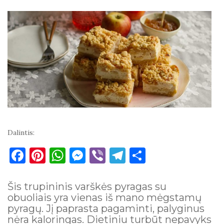
Dalintis:
F
Pi
W
M
Vi
T
S
a
nt
h
es
b
el
h
c
er
at
se
er
e
ar
Šis trupininis varškės pyragas su
obuoliais yra vienas iš mano mėgstamų
e
es
s
n
gr
e
pyragų. Jį paprasta pagaminti, palyginus
b
t
A
g
a
nėra kaloringas. Dietiniu turbūt nepavyks