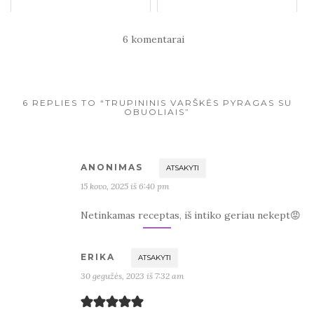
6 komentarai
6 REPLIES TO “TRUPININIS VARŠKĖS PYRAGAS SU
OBUOLIAIS”
ANONIMAS
ATSAKYTI
15 kovo, 2025 iš 6:40 pm
Netinkamas receptas, iš intiko geriau nekept😡
ERIKA
ATSAKYTI
30 gegužės, 2023 iš 7:32 am