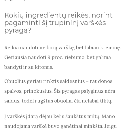
Kokių ingredientų reikės, norint
pagaminti šį trupininį varškės
pyragą?
Reikia naudoti ne birią varškę, bet labiau kreminę.
Geriausia naudoti 9 proc. riebumo, bet galima
bandyti ir su kitomis.
Obuolius geriau rinktis saldesnius – raudonos
spalvos, prinokusius. Šis pyragas palyginus nėra
saldus, todėl rūgštūs obuoliai čia nelabai tiktų.
Į varškės įdarą dėjau kelis šaukštus miltų. Mano
naudojama varškė buvo ganėtinai minkšta. Jeigu