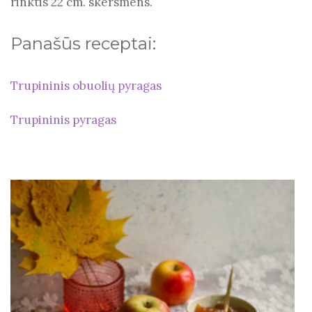
rinktis 22 cm. skersmens.
Panašūs receptai:
Trupininis obuolių pyragas
Trupininis pyragas