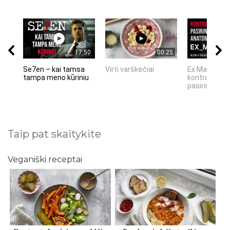
17:50
00:25
Se7en – kai tamsa
Virti varškėčiai
Ex Machina:
tampa meno kūriniu
kontrolės ir
pasirinkimo...
Taip pat skaitykite
Veganiški receptai