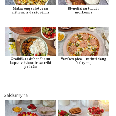
Makaronų salotos su
Blyneliai su tunu ir
vištiena ir daržovėmis
morkomis
Graikiškas dubenėlis su
Varškės pica – turinti daug
kepta vištiena ir tzatziki
baltymų
padažu
Saldumynai