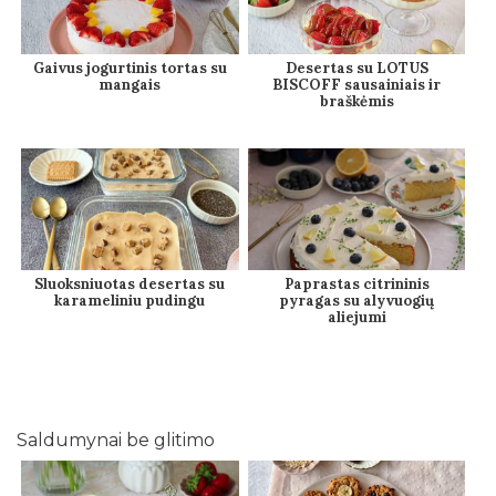
Gaivus jogurtinis tortas su
Desertas su LOTUS
mangais
BISCOFF sausainiais ir
braškėmis
Sluoksniuotas desertas su
Paprastas citrininis
karameliniu pudingu
pyragas su alyvuogių
aliejumi
Saldumynai be glitimo