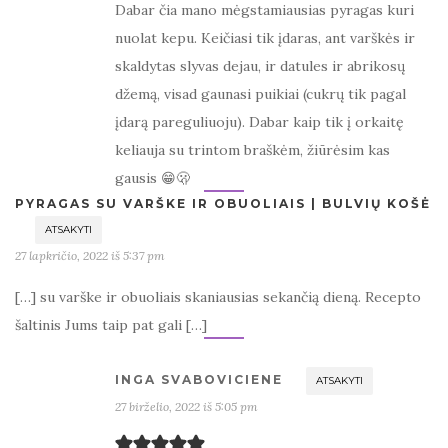
Dabar čia mano mėgstamiausias pyragas kuri
nuolat kepu. Keičiasi tik įdaras, ant varškės ir
skaldytas slyvas dejau, ir datules ir abrikosų
džemą, visad gaunasi puikiai (cukrų tik pagal
įdarą pareguliuoju). Dabar kaip tik į orkaitę
keliauja su trintom braškėm, žiūrėsim kas
gausis 😁🫢
PYRAGAS SU VARŠKE IR OBUOLIAIS | BULVIŲ KOŠĖ
ATSAKYTI
27 lapkričio, 2022 iš 5:37 pm
[…] su varške ir obuoliais skaniausias sekančią dieną. Recepto
šaltinis Jums taip pat gali […]
INGA SVABOVICIENE
ATSAKYTI
27 birželio, 2022 iš 5:05 pm