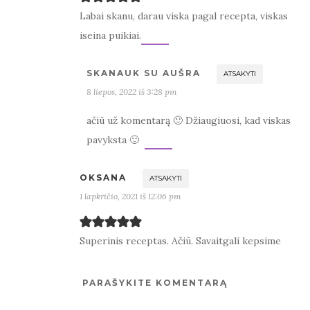
Labai skanu, darau viska pagal recepta, viskas
iseina puikiai.
SKANAUK SU AUŠRA
ATSAKYTI
8 liepos, 2022 iš 3:28 pm
ačiū už komentarą 🙂 Džiaugiuosi, kad viskas
pavyksta 🙂
OKSANA
ATSAKYTI
1 lapkričio, 2021 iš 12:06 pm
Superinis receptas. Ačiū. Savaitgali kepsime
PARAŠYKITE KOMENTARĄ