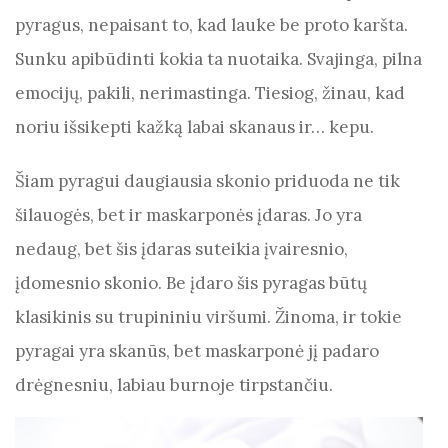
pyragus, nepaisant to, kad lauke be proto karšta.
Sunku apibūdinti kokia ta nuotaika. Svajinga, pilna
emocijų, pakili, nerimastinga. Tiesiog, žinau, kad
noriu išsikepti kažką labai skanaus ir… kepu.
Šiam pyragui daugiausia skonio priduoda ne tik
šilauogės, bet ir maskarponės įdaras. Jo yra
nedaug, bet šis įdaras suteikia įvairesnio,
įdomesnio skonio. Be įdaro šis pyragas būtų
klasikinis su trupininiu viršumi. Žinoma, ir tokie
pyragai yra skanūs, bet maskarponė jį padaro
drėgnesniu, labiau burnoje tirpstančiu.