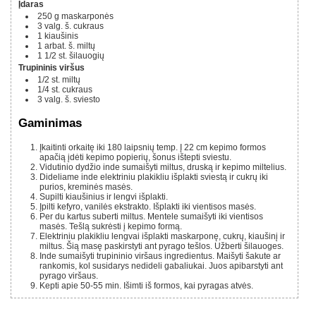
Įdaras
250 g
maskarponės
3
valg. š.
cukraus
1
kiaušinis
1
arbat. š.
miltų
1 1/2 st.
šilauogių
Trupininis viršus
1/2 st.
miltų
1/4 st.
cukraus
3
valg. š.
sviesto
Gaminimas
Įkaitinti orkaitę iki 180 laipsnių temp. Į 22 cm kepimo formos
apačią įdėti kepimo popierių, šonus ištepti sviestu.
Vidutinio dydžio inde sumaišyti miltus, druską ir kepimo miltelius.
Dideliame inde elektriniu plakikliu išplakti sviestą ir cukrų iki
purios, kreminės masės.
Supilti kiaušinius ir lengvi išplakti.
Įpilti kefyro, vanilės ekstrakto. Išplakti iki vientisos masės.
Per du kartus suberti miltus. Mentele sumaišyti iki vientisos
masės. Tešlą sukrėsti į kepimo formą.
Elektriniu plakikliu lengvai išplakti maskarponę, cukrų, kiaušinį ir
miltus. Šią masę paskirstyti ant pyrago tešlos. Užberti šilauoges.
Inde sumaišyti trupininio viršaus ingredientus. Maišyti šakute ar
rankomis, kol susidarys nedideli gabaliukai. Juos apibarstyti ant
pyrago viršaus.
Kepti apie 50-55 min. Išimti iš formos, kai pyragas atvės.