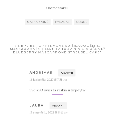
7 komentarai
MASKARPONĖ
PYRAGAS
UOGOS
7 REPLIES TO “PYRAGAS SU ŠILAUOGĖMIS,
MASKARPONĖS ĮDARU IR TRUPININIU VIRŠUMI//
BLUEBERRY MASCARPONE STREUSEL CAKE”
ANONIMAS
ATSAKYTI
13 lapkričio, 2025 iš 7:51 am
Sveiki.O sviesta reikia istirpdyti?
LAURA
ATSAKYTI
19 rugpjūčio, 2022 iš 8:41 am