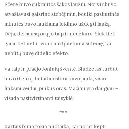
Ežere buvo sukrautos šakos laužui. Nors ir buvo
atvažiavusi gaisrinė stebėjimui, bet iki paskutinės
minutės buvo laukiama leidimo uždegti laužą.
Deja, dėl sausų orų jo taip ir neužkūrė. Šiek tiek
gaila, bet net ir vidurnaktį nebūna sutemę, tad
nebūtų buvę didelio efekto.
Va taip ir praėjo Joninių šventė. Biudžetas turbūt
buvo 0 eurų, bet atmosfera buvo jauki, visur
linksmi veidai, puikus oras. Mažiau yra daugiau –
visada pasitvirtinanti taisyklė!
***
Kartais būna tokia nuotaika, kai norisi kepti