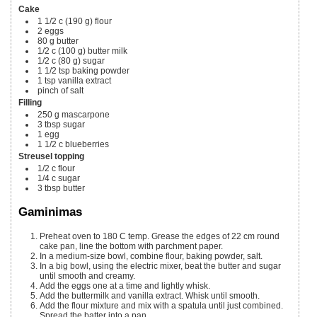
Cake
1 1/2 c
(190 g)
flour
2
eggs
80 g
butter
1/2 c
(100 g)
butter milk
1/2 c
(80 g)
sugar
1 1/2
tsp
baking powder
1
tsp
vanilla extract
pinch of salt
Filling
250 g
mascarpone
3
tbsp
sugar
1
egg
1 1/2 c
blueberries
Streusel topping
1/2 c
flour
1/4 c
sugar
3
tbsp
butter
Gaminimas
Preheat oven to 180 C temp. Grease the edges of 22 cm round
cake pan, line the bottom with parchment paper.
In a medium-size bowl, combine flour, baking powder, salt.
In a big bowl, using the electric mixer, beat the butter and sugar
until smooth and creamy.
Add the eggs one at a time and lightly whisk.
Add the buttermilk and vanilla extract. Whisk until smooth.
Add the flour mixture and mix with a spatula until just combined.
Spread the batter into a pan.