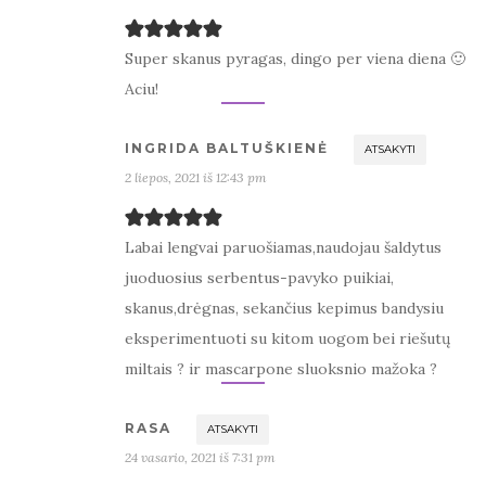
Super skanus pyragas, dingo per viena diena 🙂
Aciu!
INGRIDA BALTUŠKIENĖ
ATSAKYTI
2 liepos, 2021 iš 12:43 pm
Labai lengvai paruošiamas,naudojau šaldytus
juoduosius serbentus-pavyko puikiai,
skanus,drėgnas, sekančius kepimus bandysiu
eksperimentuoti su kitom uogom bei riešutų
miltais ? ir mascarpone sluoksnio mažoka ?
RASA
ATSAKYTI
24 vasario, 2021 iš 7:31 pm