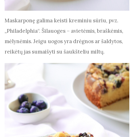
Maskarponę galima keisti kreminiu sūriu, pvz.
„Philadelphia“. Šilauoges – avietėmis, braškėmis,
mėlynėmis. Jeigu uogos yra drėgnos ar šaldytos,
reikėtų jas sumaišyti su šaukšteliu miltų.