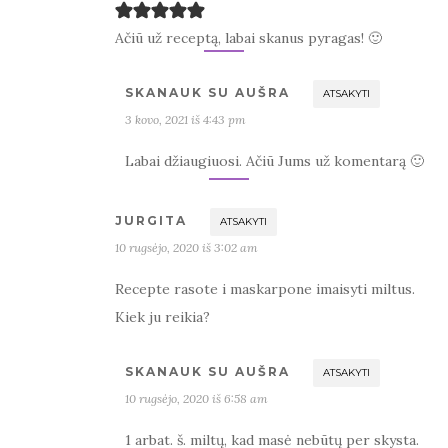
Ačiū už receptą, labai skanus pyragas! 🙂
SKANAUK SU AUŠRA
ATSAKYTI
3 kovo, 2021 iš 4:43 pm
Labai džiaugiuosi. Ačiū Jums už komentarą 🙂
JURGITA
ATSAKYTI
10 rugsėjo, 2020 iš 3:02 am
Recepte rasote i maskarpone imaisyti miltus.
Kiek ju reikia?
SKANAUK SU AUŠRA
ATSAKYTI
10 rugsėjo, 2020 iš 6:58 am
1 arbat. š. miltų, kad masė nebūtų per skysta.