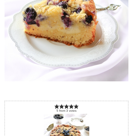
5
from
3
votes