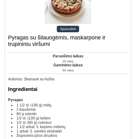
Spausdinti
Pyragas su šilauogėmis, maskarpone ir
trupininiu viršumi
Paruošimo laikas
10
mins
Gaminimo laikas
50
mins
Autorius
:
Skanauk su Aušra
Ingredientai
Pyragas
1 1/2 st.
(190 g)
miltų
2
kiaušiniai
80 g
sviesto
1/2 st.
(100 g)
kefyro
1/2 st.
(80 g)
cukraus
1 1/2
arbat. š.
kepimo miltelių
1
arbat. š.
vanilės ekstrakto
žiupsnelis jūros druskos