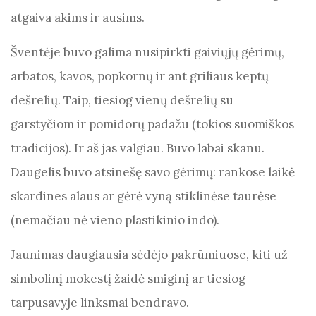
atgaiva akims ir ausims.
Šventėje buvo galima nusipirkti gaiviųjų gėrimų,
arbatos, kavos, popkornų ir ant griliaus keptų
dešrelių. Taip, tiesiog vienų dešrelių su
garstyčiom ir pomidorų padažu (tokios suomiškos
tradicijos). Ir aš jas valgiau. Buvo labai skanu.
Daugelis buvo atsinešę savo gėrimų: rankose laikė
skardines alaus ar gėrė vyną stiklinėse taurėse
(nemačiau nė vieno plastikinio indo).
Jaunimas daugiausia sėdėjo pakrūmiuose, kiti už
simbolinį mokestį žaidė smiginį ar tiesiog
tarpusavyje linksmai bendravo.