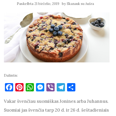
Paskelbta
by
21 birželio, 2019
Skanauk su Aušra
Dalintis:
F
Pi
W
M
Vi
T
S
a
nt
h
es
b
el
h
Vakar švenčiau suomiškas Jonines arba Juhannus.
c
er
at
se
er
e
ar
e
es
s
n
gr
e
Suomiai jas švenčia tarp 20 d. ir 26 d. šeštadieniais