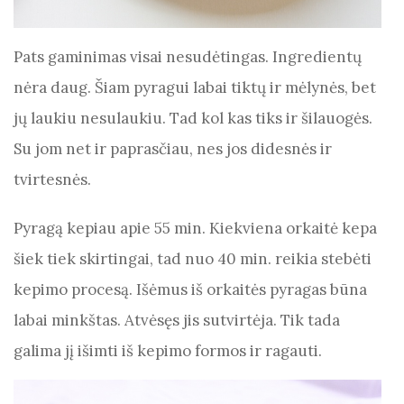
Pats gaminimas visai nesudėtingas. Ingredientų
nėra daug. Šiam pyragui labai tiktų ir mėlynės, bet
jų laukiu nesulaukiu. Tad kol kas tiks ir šilauogės.
Su jom net ir paprasčiau, nes jos didesnės ir
tvirtesnės.
Pyragą kepiau apie 55 min. Kiekviena orkaitė kepa
šiek tiek skirtingai, tad nuo 40 min. reikia stebėti
kepimo procesą. Išėmus iš orkaitės pyragas būna
labai minkštas. Atvėsęs jis sutvirtėja. Tik tada
galima jį išimti iš kepimo formos ir ragauti.