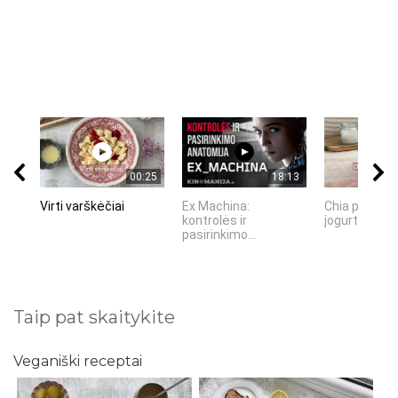
00:25
18:13
Virti varškėčiai
Ex Machina:
Chia pudinga
kontrolės ir
jogurtu
pasirinkimo...
Taip pat skaitykite
Veganiški receptai