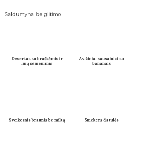
Saldumynai be glitimo
Desertas su braškėmis ir
Avižiniai sausainiai su
linų sėmenimis
bananais
Sveikesnis braunis be miltų
Snickers datulės