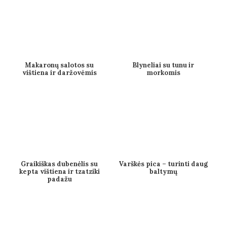
Makaronų salotos su
Blyneliai su tunu ir
vištiena ir daržovėmis
morkomis
Graikiškas dubenėlis su
Varškės pica – turinti daug
kepta vištiena ir tzatziki
baltymų
padažu