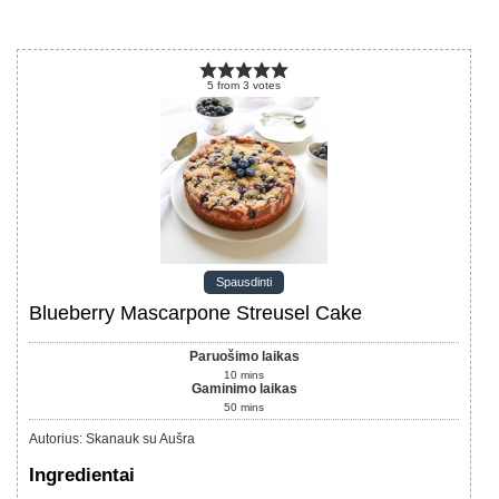
5
from
3
votes
Spausdinti
Blueberry Mascarpone Streusel Cake
Paruošimo laikas
10
mins
Gaminimo laikas
50
mins
Autorius
:
Skanauk su Aušra
Ingredientai