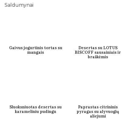
Saldumynai
Gaivus jogurtinis tortas su
Desertas su LOTUS
mangais
BISCOFF sausainiais ir
braškėmis
Sluoksniuotas desertas su
Paprastas citrininis
karameliniu pudingu
pyragas su alyvuogių
aliejumi