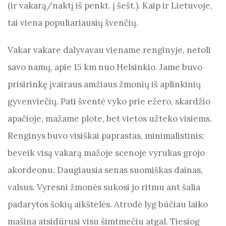
b
t
A
g
a
(ir vakarą/naktį iš penkt. į šešt.). Kaip ir Lietuvoje,
o
p
er
m
tai viena populiariausių švenčių.
o
p
Vakar vakare dalyvavau viename renginyje, netoli
k
savo namų, apie 15 km nuo Helsinkio. Jame buvo
prisirinkę įvairaus amžiaus žmonių iš aplinkinių
gyvenviečių. Pati šventė vyko prie ežero, skardžio
apačioje, mažame plote, bet vietos užteko visiems.
Renginys buvo visiškai paprastas, minima
listinis:
beveik visą vakarą mažoje scenoje vyrukas grojo
akordeonu. Daugiausia senas suomiškas dainas,
valsus. Vyresni žmonės sukosi jo ritmu ant šalia
padarytos šokių aikštelės. Atrodė lyg būčiau laiko
mašina atsidūrusi visu šimtmečiu atgal. Tiesiog