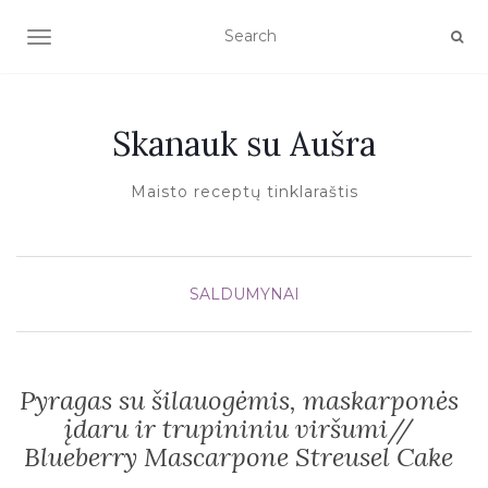
TOGGLE NAVIGATION
Skanauk su Aušra
Maisto receptų tinklaraštis
SALDUMYNAI
Pyragas su šilauogėmis, maskarponės
įdaru ir trupininiu viršumi//
Blueberry Mascarpone Streusel Cake