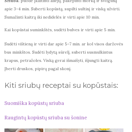
Sriuba:
puode įkaitinti aliejų, pakepinti morką ir svogūną
apie 3–4 min. Suberti kopūstą, supilti sultinį ir viską užvirti.
Sumažinti kaitrą iki nedidelės ir virti apie 10 min.
Kai kopūstai suminkštės, sudėti bulves ir virti apie 5 min.
Sudėti vištieną ir virti dar apie 5–7 min. ar kol visos daržovės
bus minkštos. Sudėti lydytą sūrelį, suberti susmulkintus
krapus, petražoles. Viską gerai išmaišyti, išjungti kaitrą.
Įberti druskos, pipirų pagal skonį.
Kiti sriubų receptai su kopūstais:
Suomiška kopūstų sriuba
Raugintų kopūstų sriuba su šonine