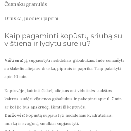
Česnakų granulės
Druska, juodieji pipirai
Kaip pagaminti kopūstų sriubą su
vištiena ir lydytu sūreliu?
Vištiena:
ją supjaustyti nedideliais gabaliukais. Inde sumaišyti
su šlakeliu aliejaus, druska, pipirais ir paprika. Taip palaikyti
apie 10 min.
Keptuvėje įkaitinti šlakelį aliejaus ant vidutinės–aukštos
kaitros, sudėti vištienos gabaliukus ir pakepinti apie 6–7 min.
ar kol jie bus apskrudę. Išimti iš keptuvės.
Daržovės:
kopūstą supjaustyti nedideliais kvadratėliais,
morką ir svogūną smulkiai supjaustyti.