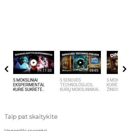
11:00
08:05
5 MOKSLINIAI
5 SENOVĖS
5 MOKSLININ
EKSPERIMENTAI,
TECHNOLOGIJOS,
KURIE DINGO
KURIE SUKRĖTĖ...
KURIŲ MOKSLININKAI...
ŽINIOS PO SA
Taip pat skaitykite