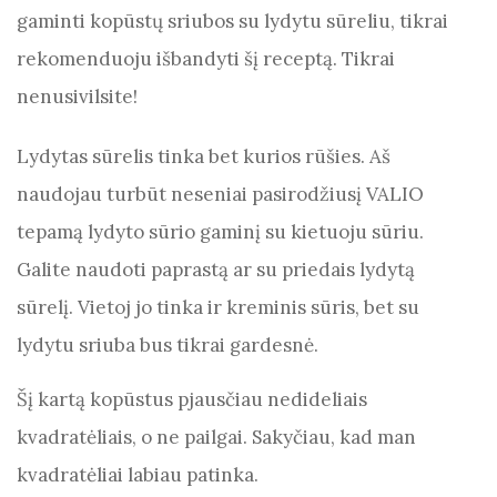
o
p
er
m
gaminti kopūstų sriubos su lydytu sūreliu, tikrai
o
p
rekomenduoju išbandyti šį receptą. Tikrai
k
nenusivilsite!
Lydytas sūrelis tinka bet kurios rūšies. Aš
naudojau turbūt neseniai pasirodžiusį VALIO
tepamą lydyto sūrio gaminį su kietuoju sūriu.
Galite naudoti paprastą ar su priedais lydytą
sūrelį. Vietoj jo tinka ir kreminis sūris, bet su
lydytu sriuba bus tikrai gardesnė.
Šį kartą kopūstus pjausčiau nedideliais
kvadratėliais, o ne pailgai. Sakyčiau, kad man
kvadratėliai labiau patinka.