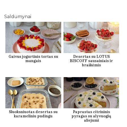
Saldumynai
Gaivus jogurtinis tortas su
Desertas su LOTUS
mangais
BISCOFF sausainiais ir
braškėmis
Sluoksniuotas desertas su
Paprastas citrininis
karameliniu pudingu
pyragas su alyvuogių
aliejumi