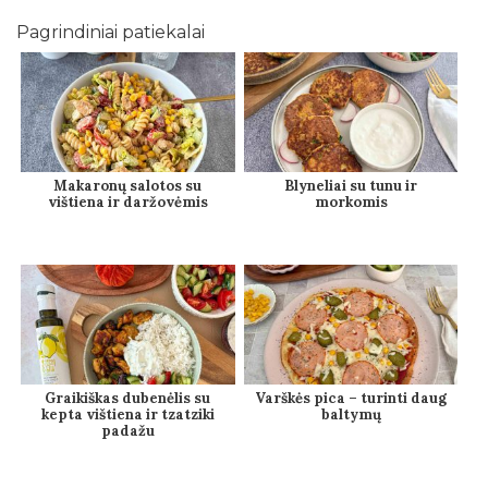
Pagrindiniai patiekalai
Makaronų salotos su
Blyneliai su tunu ir
vištiena ir daržovėmis
morkomis
Graikiškas dubenėlis su
Varškės pica – turinti daug
kepta vištiena ir tzatziki
baltymų
padažu