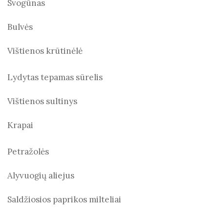
Svogūnas
Bulvės
Vištienos krūtinėlė
Lydytas tepamas sūrelis
Vištienos sultinys
Krapai
Petražolės
Alyvuogių aliejus
Saldžiosios paprikos milteliai