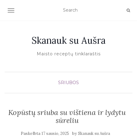
TOGGLE NAVIGATION
Skanauk su Aušra
Maisto receptų tinklaraštis
SRIUBOS
Kopūstų sriuba su vištiena ir lydytu
sūreliu
Paskelbta
by
17 sausio, 2025
Skanauk su Aušra