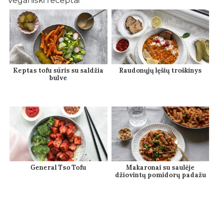
Veganiški receptai
Keptas tofu sūris su saldžia
Raudonųjų lęšių troškinys
bulve
General Tso Tofu
Makaronai su saulėje
džiovintų pomidorų padažu