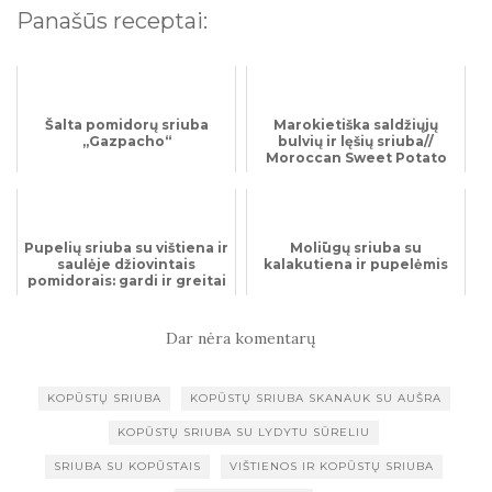
Panašūs receptai:
Šalta pomidorų sriuba
Marokietiška saldžiųjų
„Gazpacho“
bulvių ir lęšių sriuba//
Moroccan Sweet Potato
and Lentil Soup
Pupelių sriuba su vištiena ir
Moliūgų sriuba su
saulėje džiovintais
kalakutiena ir pupelėmis
pomidorais: gardi ir greitai
pagaminama
Dar nėra komentarų
KOPŪSTŲ SRIUBA
KOPŪSTŲ SRIUBA SKANAUK SU AUŠRA
KOPŪSTŲ SRIUBA SU LYDYTU SŪRELIU
SRIUBA SU KOPŪSTAIS
VIŠTIENOS IR KOPŪSTŲ SRIUBA