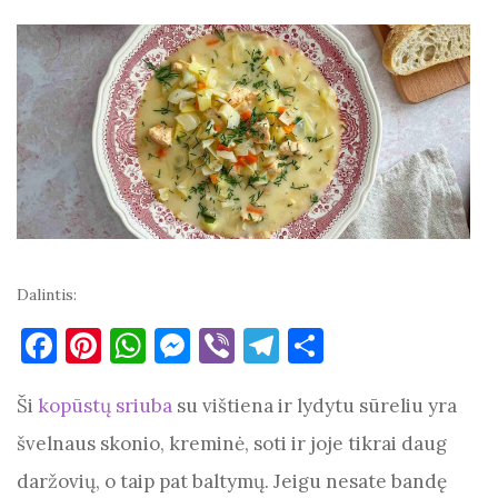
Dalintis:
F
Pi
W
M
Vi
T
S
a
nt
h
es
b
el
h
Ši
kopūstų sriuba
c
er
at
su vištiena ir lydytu sūreliu yra
se
er
e
ar
e
es
s
n
gr
e
švelnaus skonio, kreminė, soti ir joje tikrai daug
b
t
A
g
a
daržovių, o taip pat baltymų. Jeigu nesate bandę