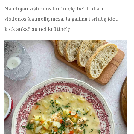
Naudojau vištienos krūtinėlę. bet tinka ir
vištienos šlaunelių mėsa. Ją galima į sriubą įdėti
kiek anksčiau nei krūtinėlę.