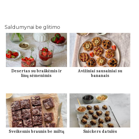
Saldumynai be glitimo
Desertas su braškėmis ir
Avižiniai sausainiai su
linų sėmenimis
bananais
Sveikesnis braunis be miltų
Snickers datulės