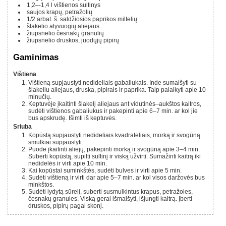
1,2–-1,4 l
vištienos sultinys
saujos krapų, petražolių
1/2
arbat. š.
saldžiosios paprikos miltelių
šlakelio alyvuogių aliejaus
žiupsnelio česnakų granulių
žiupsnelio druskos, juodųjų pipirų
Gaminimas
Vištiena
Vištieną supjaustyti nedideliais gabaliukais. Inde sumaišyti su
šlakeliu aliejaus, druska, pipirais ir paprika. Taip palaikyti apie 10
minučių.
Keptuvėje įkaitinti šlakelį aliejaus ant vidutinės–aukštos kaitros,
sudėti vištienos gabaliukus ir pakepinti apie 6–7 min. ar kol jie
bus apskrudę. Išimti iš keptuvės.
Sriuba
Kopūstą supjaustyti nedideliais kvadratėliais, morką ir svogūną
smulkiai supjaustyti.
Puode įkaitinti aliejų, pakepinti morką ir svogūną apie 3–4 min.
Suberti kopūstą, supilti sultinį ir viską užvirti. Sumažinti kaitrą iki
nedidelės ir virti apie 10 min.
Kai kopūstai suminkštės, sudėti bulves ir virti apie 5 min.
Sudėti vištieną ir virti dar apie 5–7 min. ar kol visos daržovės bus
minkštos.
Sudėti lydytą sūrelį, suberti susmulkintus krapus, petražoles,
česnakų granules. Viską gerai išmaišyti, išjungti kaitrą. Įberti
druskos, pipirų pagal skonį.