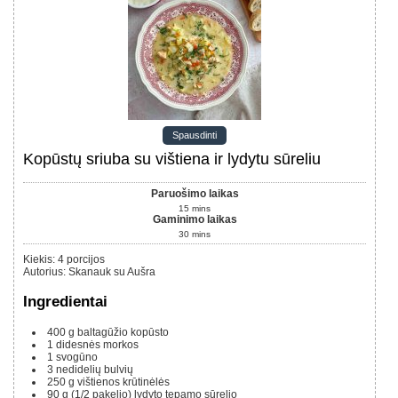
Spausdinti
Kopūstų sriuba su vištiena ir lydytu sūreliu
Paruošimo laikas
15
mins
Gaminimo laikas
30
mins
Kiekis
:
4
porcijos
Autorius
:
Skanauk su Aušra
Ingredientai
400
g
baltagūžio kopūsto
1
didesnės morkos
1
svogūno
3
nedidelių bulvių
250 g
vištienos krūtinėlės
90 g
(1/2 pakelio)
lydyto tepamo sūrelio