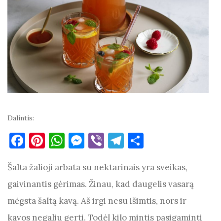
Dalintis:
F
Pi
W
M
Vi
T
S
a
nt
h
es
b
el
h
Šalta žalioji arbata su nektarinais yra sveikas,
c
er
at
se
er
e
ar
e
es
s
n
gr
e
gaivinantis gėrimas. Žinau, kad daugelis vasarą
b
t
A
g
a
mėgsta šaltą kavą. Aš irgi nesu išimtis, nors ir
o
p
er
m
kavos negaliu gerti. Todėl kilo mintis pasigaminti