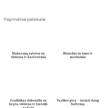
Pagrindiniai patiekalai
Makaronų salotos su
Blyneliai su tunu ir
vištiena ir daržovėmis
morkomis
Graikiškas dubenėlis su
Varškės pica – turinti daug
kepta vištiena ir tzatziki
baltymų
padažu