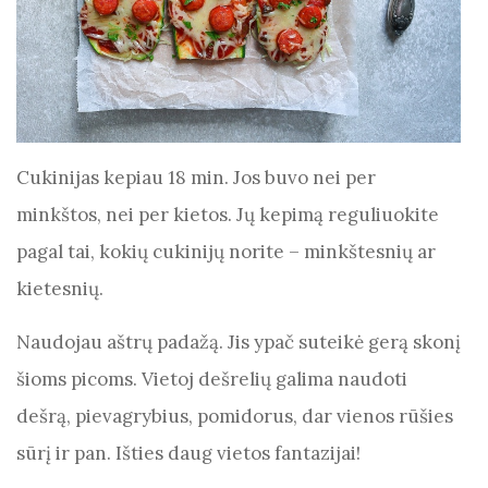
Cukinijas kepiau 18 min. Jos buvo nei per
minkštos, nei per kietos. Jų kepimą reguliuokite
pagal tai, kokių cukinijų norite – minkštesnių ar
kietesnių.
Naudojau aštrų padažą. Jis ypač suteikė gerą skonį
šioms picoms. Vietoj dešrelių galima naudoti
dešrą, pievagrybius, pomidorus, dar vienos rūšies
sūrį ir pan. Išties daug vietos fantazijai!