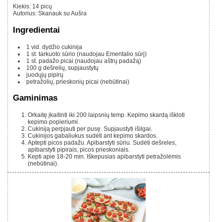
Kiekis
:
14
picų
Autorius
:
Skanauk su Aušra
Ingredientai
1
vid. dydžio cukinija
1
st.
tarkuoto sūrio (naudojau Ementalio sūrį)
1
st.
padažo picai (naudojau aštrų padažą)
100 g
dešrelių, supjaustytų
juodųjų pipirų
petražolių, prieskonių picai (nebūtinai)
Gaminimas
Orkaitę įkaitinti iki 200 laipsnių temp. Kepimo skardą iškloti
kepimo popieriumi.
Cukiniją perpjauti per pusę. Supjaustyti išilgai.
Cukinijos gabaliukus sudėti ant kepimo skardos.
Aptepti picos padažu. Apibarstyti sūriu. Sudėti dešreles,
apibarstyti pipirais, picos prieskoniais.
Kepti apie 18-20 min. Iškepusias apibarstyti petražolėmis
(nebūtinai).