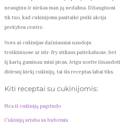
o
p
neauginu ir niekas man jų nedalina. Džiaugiuosi
k
tik tuo, kad cukinijoms pasitaikė puiki akcija
prekybos centre.
Nors aš cukinijas dažniausiai naudoju
troškiniuose ar stir-fry stiliaus patiekaluose, bet
šį kartą gaminau mini picas. Jeigu norite išnaudoti
didesnį kiekį cukinijų, tai šis receptas labai tiks.
Kiti receptai su cukinijomis:
Pica iš cukinijų pagrindo
Cukinijų sriuba su bulvėmis