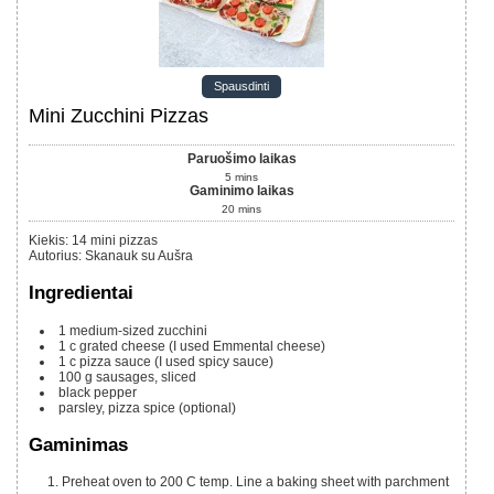
Spausdinti
Mini Zucchini Pizzas
Paruošimo laikas
5
mins
Gaminimo laikas
20
mins
Kiekis
:
14
mini pizzas
Autorius
:
Skanauk su Aušra
Ingredientai
1
medium-sized zucchini
1
c
grated cheese (I used Emmental cheese)
1
c
pizza sauce (I used spicy sauce)
100 g
sausages, sliced
black pepper
parsley, pizza spice (optional)
Gaminimas
Preheat oven to 200 C temp. Line a baking sheet with parchment