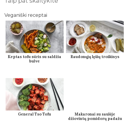
Taip pat skaitykite
Veganiški receptai
Keptas tofu sūris su saldžia
Raudonųjų lęšių troškinys
bulve
General Tso Tofu
Makaronai su saulėje
džiovintų pomidorų padažu