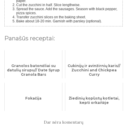
paper.
Cut the zucchini in half. Slice lengthwise.
Spread the sauce. Add the sausages. Season with black pepper,
pizza spices.
Transfer zucchini slices on the baking sheet.
Bake about 18-20 min. Garnish with parsley (optional).
Panašūs receptai:
Granolos batonėliai su
Cukinijų ir avinžirnių karis//
datulių sirupu// Date Syrup
Zucchini and Chickpea
Granola Bars
Curry
Fokačija
Žiedinių kopūstų kotletai,
kepti orkaitėje
Dar nėra komentarų