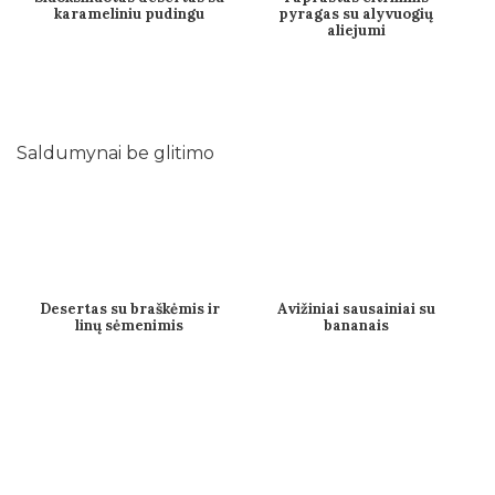
karameliniu pudingu
pyragas su alyvuogių
aliejumi
Saldumynai be glitimo
Desertas su braškėmis ir
Avižiniai sausainiai su
linų sėmenimis
bananais