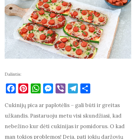
Dalintis:
F
Pi
W
M
Vi
T
S
a
nt
h
es
b
el
h
Cukinijų pica ar paplotėlis – gali būti ir greitas
c
er
at
se
er
e
ar
e
es
s
n
gr
e
užkandis. Pastaruoju metu visi skundžiasi, kad
b
t
A
g
a
nebežino kur dėti cukinijas ir pomidorus. O kad
o
p
er
m
man tokios problemos! Deja, pati jokių daržovių