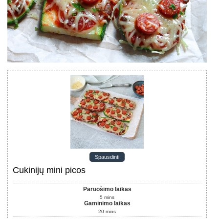
Spausdinti
Cukinijų mini picos
Paruošimo laikas
5
mins
Gaminimo laikas
20
mins