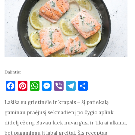
Dalintis:
F
Pi
W
M
Vi
T
S
a
nt
h
es
b
el
h
Lašiša su grietinėle ir krapais – šį patiekalą
c
er
at
se
er
e
ar
e
es
s
n
gr
e
gaminau praėjusį sekmadienį po žygio aplink
b
t
A
g
a
didelį ežerą. Buvau kiek nuvargusi ir tikrai alkana,
o
p
er
m
bet pagaminau jį labai greitai. Šis receptas