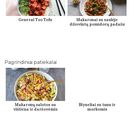
General Tso Tofu
Makaronai su saulėje
džiovintų pomidorų padažu
Pagrindiniai patiekalai
Makaronų salotos su
Blyneliai su tunu ir
vištiena ir daržovėmis
morkomis