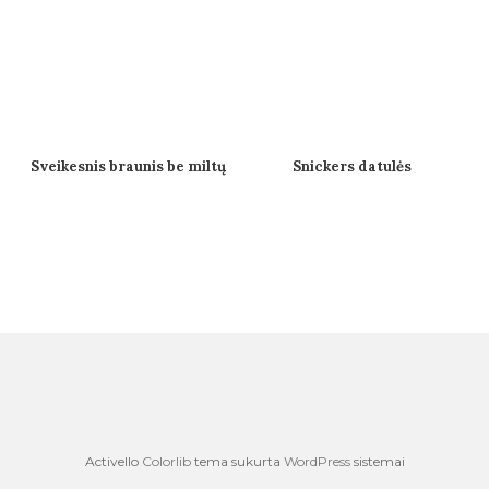
Sveikesnis braunis be miltų
Snickers datulės
Activello
Colorlib
tema sukurta
WordPress
sistemai