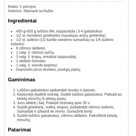
Kiekis
:
2
porcijos
Autorius
:
Skanauk su Aušra
Ingredientai
450 g-650 g
lašišos filė, supjaustyta į 3-4 gabaliukus
1/2
st.
neriebios grietinėlės (naudojau avižų grietinėlę)
1/2
st.
sultinio (1/2 karšto vandens sumaišiau su 1/4 sultinio
kubelio)
6
citrinos skiltelės
1
valg. š.
citrinos sulčių
3
valg. š.
krapų, smulkiai supjaustytų
1
skiltelė česnako
1
valg. š.
sviesto kepimui
žiupsnelis jūros druskos, juodųjų pipirų
Gaminimas
Lašišos gabaliukus apibarstyti druska ir pipirais.
Keptuvėje įkaitinti sviestą. Sudėti lašišos gabaliukus. Pakepti po
keletą minučių iš abiejų pusių.
Juos atidėti į šalį. Pakepti česnaką apie 30 s.
Supilti grietinėlę, sultinį, krapus, pašlakstyti citrinos sultimis.
Sumaišyti ir užkaisti iki virimo. Sumažinti temp.
Sudėti lašišos gabaliukus, citrinos skilteles. Patroškinti keletą
minučių.
Patarimai