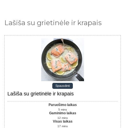
Lašiša su grietinėle ir krapais
Spausdinti
Lašiša su grietinėle ir krapais
Paruošimo laikas
5
mins
Gaminimo laikas
12
mins
Visas laikas
17
mins