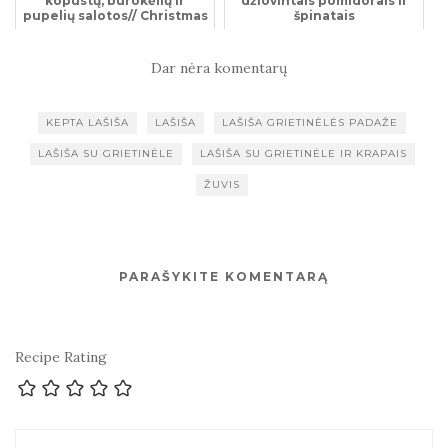
kopūstų, burokėlių ir
džiovintais pomidorais ir
pupelių salotos// Christmas
špinatais
Eve Recipe: Pickled
Cabba...
Dar nėra komentarų
KEPTA LAŠIŠA
LAŠIŠA
LAŠIŠA GRIETINĖLĖS PADAŽE
LAŠIŠA SU GRIETINĖLE
LAŠIŠA SU GRIETINĖLE IR KRAPAIS
ŽUVIS
PARAŠYKITE KOMENTARĄ
Recipe Rating