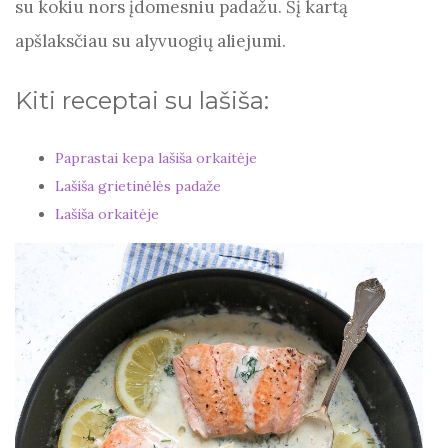
su kokiu nors įdomesniu padažu. Šį kartą
apšlaksčiau su alyvuogių aliejumi.
Kiti receptai su lašiša:
Paprastai kepa lašiša orkaitėje
Lašiša grietinėlės padaže
Lašiša orkaitėje