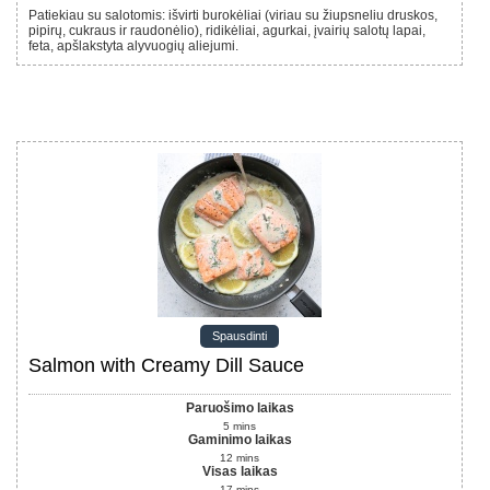
Patiekiau su salotomis: išvirti burokėliai (viriau su žiupsneliu druskos,
pipirų, cukraus ir raudonėlio), ridikėliai, agurkai, įvairių salotų lapai,
feta, apšlakstyta alyvuogių aliejumi.
Spausdinti
Salmon with Creamy Dill Sauce
Paruošimo laikas
5
mins
Gaminimo laikas
12
mins
Visas laikas
17
mins