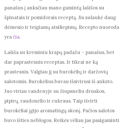
o
p
panašus į anksčiau mano gamintą lašišos su
k
špinatais ir pomidorais receptą. Jis sulaukė daug
dėmesio ir teigiamų atsiliepimų. Recepto nuoroda
yra
čia
.
Lašiša su kreminiu krapų padažu – panašus, bet
dar paprastesnis receptas. Ir tikrai ne ką
prastesnis. Valgiau jį su burokėlių ir daržovių
salotomis. Burokėlius buvau išsivirusi iš anksto.
Juo viriau vandenyje su žiupsneliu druskos,
pipirų, raudonėlio ir cukraus. Taip išvirti
burokėliai įgijo aromatingą skonį. Pačios salotos
buvo išties neblogos. Reikės vėliau jas pasigaminti