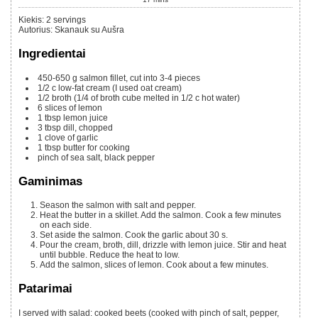
Kiekis
:
2
servings
Autorius
:
Skanauk su Aušra
Ingredientai
450-650 g
salmon fillet, cut into 3-4 pieces
1/2
c
low-fat cream (I used oat cream)
1/2
broth (1/4 of broth cube melted in 1/2 c hot water)
6
slices of lemon
1
tbsp
lemon juice
3
tbsp
dill, chopped
1
clove of garlic
1
tbsp
butter for cooking
pinch of sea salt, black pepper
Gaminimas
Season the salmon with salt and pepper.
Heat the butter in a skillet. Add the salmon. Cook a few minutes
on each side.
Set aside the salmon. Cook the garlic about 30 s.
Pour the cream, broth, dill, drizzle with lemon juice. Stir and heat
until bubble. Reduce the heat to low.
Add the salmon, slices of lemon. Cook about a few minutes.
Patarimai
I served with salad: cooked beets (cooked with pinch of salt, pepper,