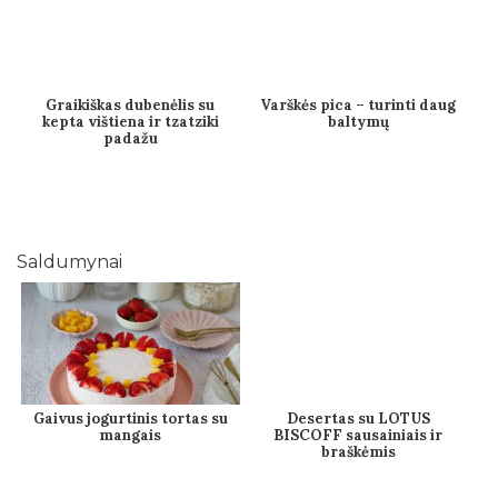
Graikiškas dubenėlis su
Varškės pica – turinti daug
kepta vištiena ir tzatziki
baltymų
padažu
Saldumynai
Gaivus jogurtinis tortas su
Desertas su LOTUS
mangais
BISCOFF sausainiais ir
braškėmis