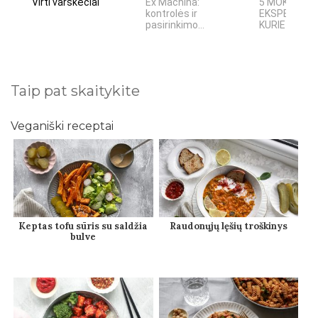
Virti varškėčiai
Ex Machina:
5 MOKSLINIA
kontrolės ir
EKSPERIMEN
pasirinkimo...
KURIE SUKRĖT
Taip pat skaitykite
Veganiški receptai
Keptas tofu sūris su saldžia
Raudonųjų lęšių troškinys
bulve