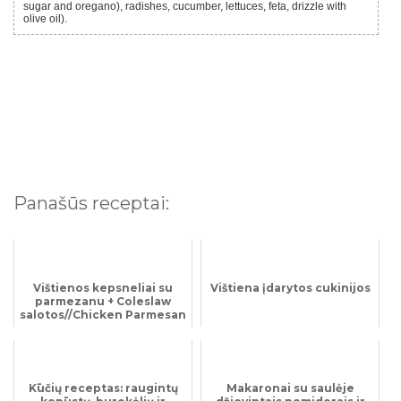
sugar and oregano), radishes, cucumber, lettuces, feta, drizzle with
olive oil).
Panašūs receptai:
Vištienos kepsneliai su
Vištiena įdarytos cukinijos
parmezanu + Coleslaw
salotos//Chicken Parmesan
Bites + Coleslaw
Kūčių receptas: raugintų
Makaronai su saulėje