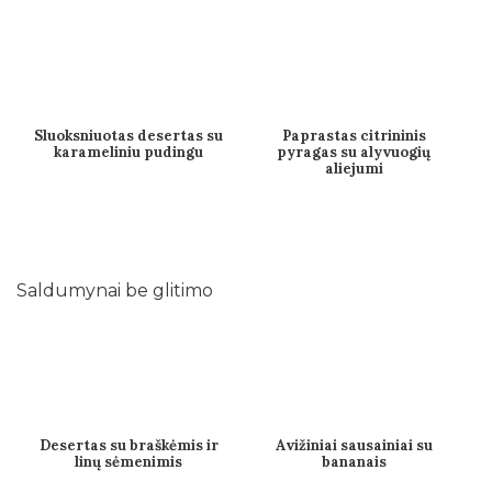
Sluoksniuotas desertas su
Paprastas citrininis
karameliniu pudingu
pyragas su alyvuogių
aliejumi
Saldumynai be glitimo
Desertas su braškėmis ir
Avižiniai sausainiai su
linų sėmenimis
bananais