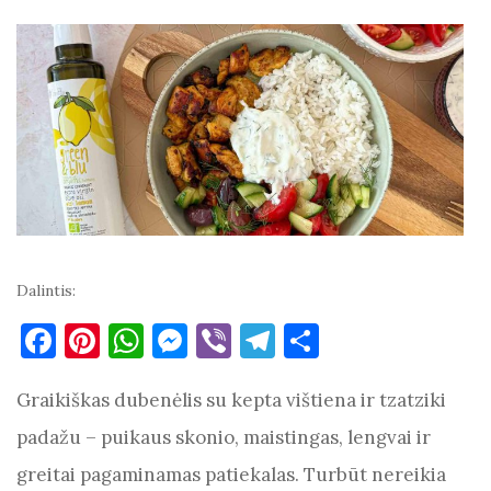
Dalintis:
F
Pi
W
M
Vi
T
S
a
nt
h
es
b
el
h
Graikiškas dubenėlis su kepta vištiena ir tzatziki
c
er
at
se
er
e
ar
e
es
s
n
gr
e
padažu – puikaus skonio, maistingas, lengvai ir
b
t
A
g
a
greitai pagaminamas patiekalas. Turbūt nereikia