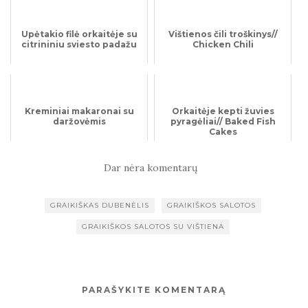
Upėtakio filė orkaitėje su
Vištienos čili troškinys//
citrininiu sviesto padažu
Chicken Chili
Kreminiai makaronai su
Orkaitėje kepti žuvies
daržovėmis
pyragėliai// Baked Fish
Cakes
Dar nėra komentarų
GRAIKIŠKAS DUBENĖLIS
GRAIKIŠKOS SALOTOS
GRAIKIŠKOS SALOTOS SU VIŠTIENA
PARAŠYKITE KOMENTARĄ