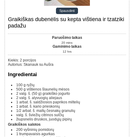
Spausdinti
Graikiškas dubenėlis su kepta vištiena ir tzatziki
padažu
Paruošimo laikas
20
mins
Gaminimo laikas
12
hrs
Kiekis
:
2
porcijos
Autorius
:
Skanauk su Aušra
Ingredientai
100 g
ryžių
500 g
vištienos šlaunelių mėsos
2
valg. š. (50 g)
graikiško jogurto
2
valg. š.
alyvuogių aliejaus
1
arbat. š.
saldžiosios paprikos miltelių
1
arbat. š.
kario prieskonių
1/2
arbat. š.
maltų česnakų granulių
valg. š.
šviežių citrinos sulčių
žiupsnelis druskos, juodųjų pipirų
Graikiškos salotos
200
vyšninių pomidorų
1
trumpavaisis agurkas