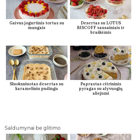
Gaivus jogurtinis tortas su
Desertas su LOTUS
mangais
BISCOFF sausainiais ir
braškėmis
Sluoksniuotas desertas su
Paprastas citrininis
karameliniu pudingu
pyragas su alyvuogių
aliejumi
Saldumynai be glitimo