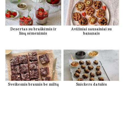
Desertas su braškėmis ir
Avižiniai sausainiai su
linų sėmenimis
bananais
Sveikesnis braunis be miltų
Snickers datulės