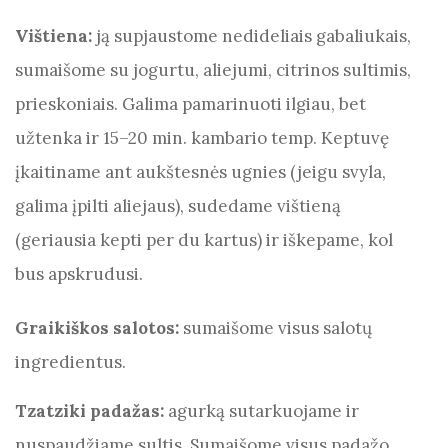
Vištiena:
ją supjaustome nedideliais gabaliukais,
sumaišome su jogurtu, aliejumi, citrinos sultimis,
prieskoniais. Galima pamarinuoti ilgiau, bet
užtenka ir 15–20 min. kambario temp. Keptuvę
įkaitiname ant aukštesnės ugnies (jeigu svyla,
galima įpilti aliejaus), sudedame vištieną
(geriausia kepti per du kartus) ir iškepame, kol
bus apskrudusi.
Graikiškos salotos:
sumaišome visus salotų
ingredientus.
Tzatziki padažas:
agurką sutarkuojame ir
nuspaudžiame sultis. Sumaišome visus padažo