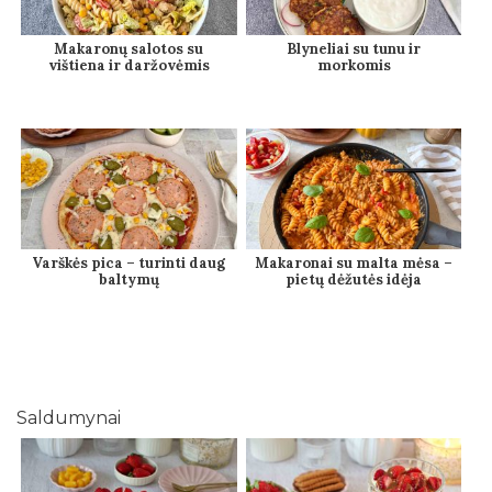
Makaronų salotos su
Blyneliai su tunu ir
vištiena ir daržovėmis
morkomis
Varškės pica – turinti daug
Makaronai su malta mėsa –
baltymų
pietų dėžutės idėja
Saldumynai