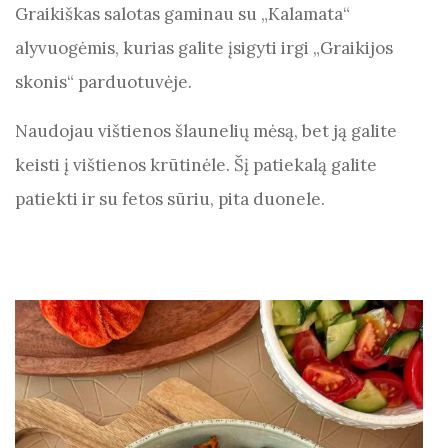
Graikiškas salotas gaminau su „Kalamata“
alyvuogėmis, kurias galite įsigyti irgi „Graikijos
skonis“ parduotuvėje.
Naudojau vištienos šlaunelių mėsą, bet ją galite
keisti į vištienos krūtinėle. Šį patiekalą galite
patiekti ir su fetos sūriu, pita duonele.