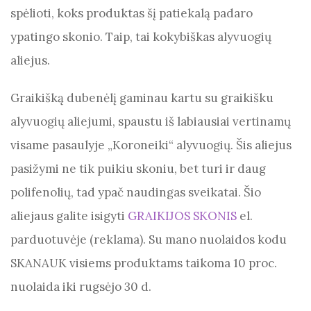
o
p
er
m
spėlioti, koks produktas šį patiekalą padaro
o
p
ypatingo skonio. Taip, tai kokybiškas alyvuogių
k
aliejus.
Graikišką dubenėlį gaminau kartu su graikišku
alyvuogių aliejumi, spaustu iš labiausiai vertinamų
visame pasaulyje „Koroneiki“ alyvuogių. Šis aliejus
pasižymi ne tik puikiu skoniu, bet turi ir daug
polifenolių, tad ypač naudingas sveikatai. Šio
aliejaus galite isigyti
GRAIKIJOS SKONIS
el.
parduotuvėje (reklama). Su mano nuolaidos kodu
SKANAUK visiems produktams taikoma 10 proc.
nuolaida iki rugsėjo 30 d.