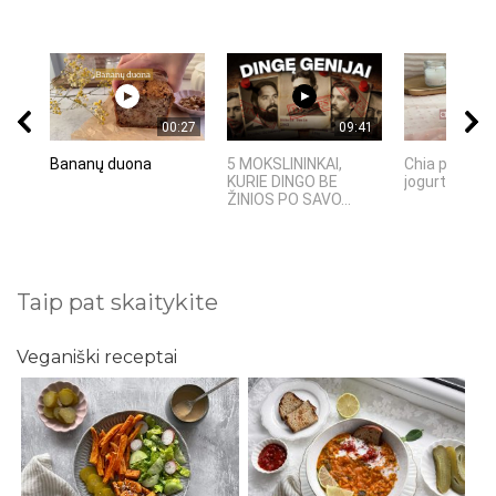
00:27
09:41
Bananų duona
5 MOKSLININKAI,
Chia pudinga
KURIE DINGO BE
jogurtu
ŽINIOS PO SAVO...
Taip pat skaitykite
Veganiški receptai