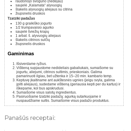
raudonojo svogūno (nedėjau)
saujelė „Kalamata“ alyvuogių
šlakelis alyvuogių aliejaus su citrina
žiupsnelis druskos
Tzatziki padažas
130 g
graikiško jogurto
1/2
trumpavaisio agurko
saujelė šviežių krapų
1
arbat. š.
alyvuogių aliejaus
šlakelis citrinos sulčių
žiupsnelis druskos
Gaminimas
Išsiverdame ryžius.
Vištieną supjaustome nedideliais gabaliukais, sumaišome su
jogurtu, aliejumi, citrinos sultimis, prieskoniais. Galima
pamarinuoti ilgiau, bet užtenka ir 15–20 min. kambario temp.
Keptuvę įkaitiname ant aukštesnės ugnies (jeigu svyla, galima
įpilti aliejaus), sudedame vištieną (geriausia kepti per du kartus) ir
iškepame, kol bus apskrudusi.
Sumaišome visus salotų ingredientus.
Pasiruošiame tzatziki padažą: agurką sutarkuojame ir
nuspaudžiame sultis. Sumaišome visus padažo produktus.
Panašūs receptai: