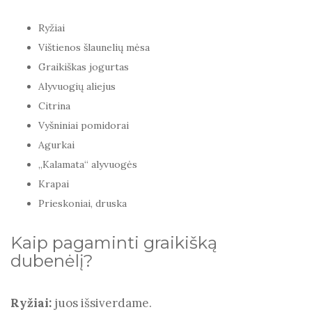
Ryžiai
Vištienos šlaunelių mėsa
Graikiškas jogurtas
Alyvuogių aliejus
Citrina
Vyšniniai pomidorai
Agurkai
„Kalamata“ alyvuogės
Krapai
Prieskoniai, druska
Kaip pagaminti graikišką
dubenėlį?
Ryžiai:
juos išsiverdame.