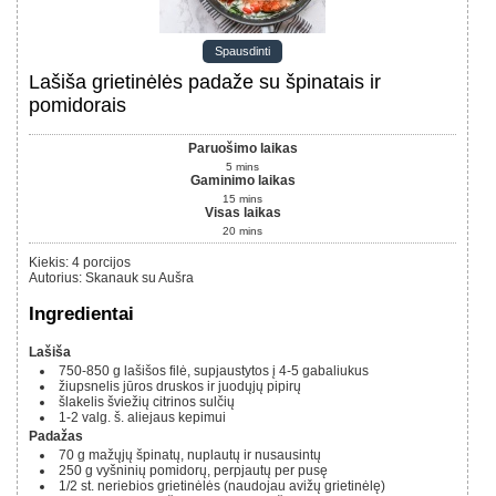
Spausdinti
Lašiša grietinėlės padaže su špinatais ir
pomidorais
Paruošimo laikas
5
mins
Gaminimo laikas
15
mins
Visas laikas
20
mins
Kiekis
:
4
porcijos
Autorius
:
Skanauk su Aušra
Ingredientai
Lašiša
750-850 g
lašišos filė, supjaustytos į 4-5 gabaliukus
žiupsnelis jūros druskos ir juodųjų pipirų
šlakelis šviežių citrinos sulčių
1-2
valg. š.
aliejaus kepimui
Padažas
70 g
mažųjų špinatų, nuplautų ir nusausintų
250 g
vyšninių pomidorų, perpjautų per pusę
1/2
st.
neriebios grietinėlės (naudojau avižų grietinėlę)