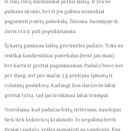
Iš visų žuvų dažniausiai perku lašišą. Ji yra ne
o
p
er
m
puikaus skonio, bet iš jos galima nesunkiai
o
p
pagaminti įvairių patiekalų. Žinoma, Suomijoje ši
k
žuvis yra ir pati populiariausia.
Šį kartą gaminau lašišą grietinėlės padaže. Toks ne
visiškai kasdieniškas patiekalas (bent jau man),
bet kartu ir greitai pagaminamas. Padažo buvo nei
per daug, nei per mažai. Į jį pridėjau špinatų ir
vyšninių pomidorų. Kadangi šios daržovės labai
greitai tyžta, tad jas troškinau labai trumpai.
Norėdama, kad padažas būtų tirštesnis, naudojau
šiek tiek kukurūzų krakmolo. Jo negalima berti
tiesiai į padažą, reikia sumaišyti su vandeniu. Esu