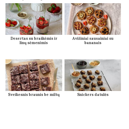
Desertas su braškėmis ir
Avižiniai sausainiai su
linų sėmenimis
bananais
Sveikesnis braunis be miltų
Snickers datulės