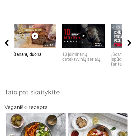
00:27
12:25
Bananų duona
10 įsimintinų
„Sostų karai"
detektyvinių serialų
įspūdingas
fantastinio p
Taip pat skaitykite
Veganiški receptai