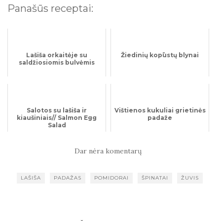
Panašūs receptai:
Lašiša orkaitėje su
Žiedinių kopūstų blynai
saldžiosiomis bulvėmis
Salotos su lašiša ir
Vištienos kukuliai grietinės
kiaušiniais// Salmon Egg
padaže
Salad
Dar nėra komentarų
LAŠIŠA
PADAŽAS
POMIDORAI
ŠPINATAI
ŽUVIS