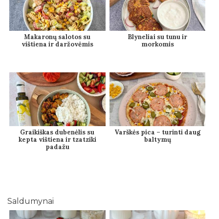
Makaronų salotos su
Blyneliai su tunu ir
vištiena ir daržovėmis
morkomis
Graikiškas dubenėlis su
Varškės pica – turinti daug
kepta vištiena ir tzatziki
baltymų
padažu
Saldumynai