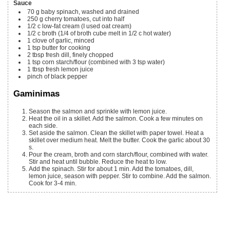
Sauce
70 g
baby spinach, washed and drained
250 g
cherry tomatoes, cut into half
1/2
c
low-fat cream (I used oat cream)
1/2
c
broth (1/4 of broth cube melt in 1/2 c hot water)
1
clove of garlic, minced
1
tsp
butter for cooking
2
tbsp
fresh dill, finely chopped
1
tsp
corn starch/flour (combined with 3 tsp water)
1
tbsp
fresh lemon juice
pinch of black pepper
Gaminimas
Season the salmon and sprinkle with lemon juice.
Heat the oil in a skillet. Add the salmon. Cook a few minutes on
each side.
Set aside the salmon. Clean the skillet with paper towel. Heat a
skillet over medium heat. Melt the butter. Cook the garlic about 30
s.
Pour the cream, broth and corn starch/flour, combined with water.
Stir and heat until bubble. Reduce the heat to low.
Add the spinach. Stir for about 1 min. Add the tomatoes, dill,
lemon juice, season with pepper. Stir to combine. Add the salmon.
Cook for 3-4 min.