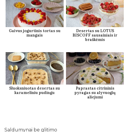
Gaivus jogurtinis tortas su
Desertas su LOTUS
mangais
BISCOFF sausainiais ir
braškėmis
Sluoksniuotas desertas su
Paprastas citrininis
karameliniu pudingu
pyragas su alyvuogių
aliejumi
Saldumynai be glitimo