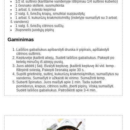
1/2
st.
sultinio (karštame vandenyje ištirpinau 1/4 sultinio kubelio)
1
česnako skiltelė, susmulkinta
1
arbat. š.
sviesto kepimui
2
valg. š.
šviežių krapų, smulkiai supjaustytų
1
arbat. š.
kukurūzų krakmolo/miltų (indelyje sumaišyti su 3 arbat.
š. vandens)
1
valg. š.
šviežių citrinos sulčių
žiupsnelis juodųjų pipirų
Gaminimas
Lašišos gabaliukus apibarstyti druska ir pipirais, apšlakstyti
citrinos sultimis.
Keptuvėje įkaitinti aliejų. Sudėti lašišos gabaliukus. Pakepti po
keletą minučių iš abiejų pusių.
Juos atidėti į šalį. Išvalyti keptuvę. Įkaitinti keptuvę iki vid. temp.
Ištirpinti sviestą. Pakepti česnaką apie 30 s.
Supilti grietinėlę, sultinį, kukurūzų krakmolą/miltus, sumaišytus su
vandeniu. Sumaišyti ir užkaisti iki virimo. Sumažinti temp.
Suberti špinatus. Juos maišyti apie 1 min. Tada suberti
pomidorus, krapus, citrinos sultis, įberti pipirų. Viską sumaišyti.
Sudėti lašišos gabaliukus. Patroškinti apie 3-4 min.