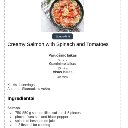
Spausdinti
Creamy Salmon with Spinach and Tomatoes
Paruošimo laikas
5
mins
Gaminimo laikas
15
mins
Visas laikas
20
mins
Kiekis
:
4
servings
Autorius
:
Skanauk su Aušra
Ingredientai
Salmon
750-850 g
salmon fillet, cut into 4-5 pieces
pinch of sea salt and black pepper
splash of fresh lemon juice
1-2
tbsp
oil for cooking