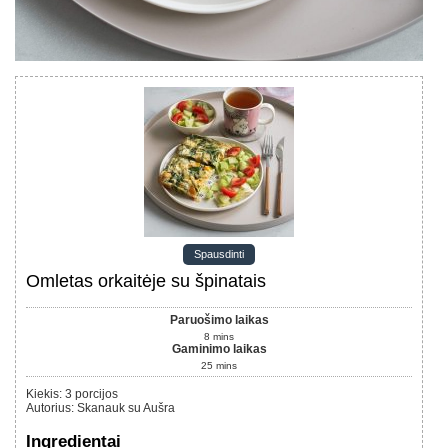
Spausdinti
Omletas orkaitėje su špinatais
Paruošimo laikas
8
mins
Gaminimo laikas
25
mins
Kiekis
:
3
porcijos
Autorius
:
Skanauk su Aušra
Ingredientai