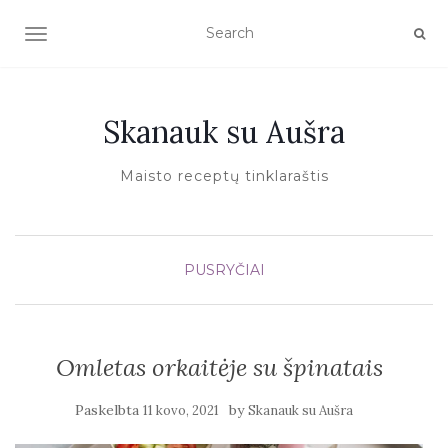
TOGGLE NAVIGATION
Skanauk su Aušra
Maisto receptų tinklaraštis
PUSRYČIAI
Omletas orkaitėje su špinatais
Paskelbta
by
11 kovo, 2021
Skanauk su Aušra