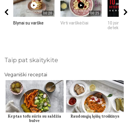
00:20
00:25
Blynai su varške
Virti varškėčiai
10 įsimintinų
detektyvinių 
Taip pat skaitykite
Veganiški receptai
Keptas tofu sūris su saldžia
Raudonųjų lęšių troškinys
bulve