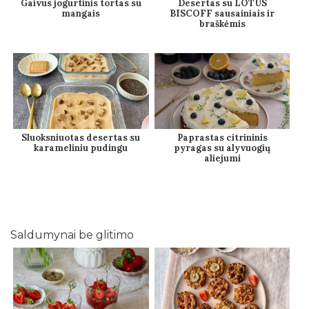
Gaivus jogurtinis tortas su
Desertas su LOTUS
mangais
BISCOFF sausainiais ir
braškėmis
Sluoksniuotas desertas su
Paprastas citrininis
karameliniu pudingu
pyragas su alyvuogių
aliejumi
Saldumynai be glitimo