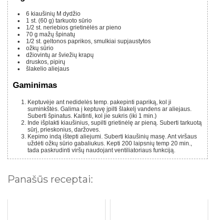
6
kiaušinių M dydžio
1 st.
(60 g)
tarkuoto sūrio
1/2 st.
neriebios grietinėlės ar pieno
70 g
mažų špinatų
1/2 st.
geltonos paprikos, smulkiai supjaustytos
ožkų sūrio
džiovintų ar šviežių krapų
druskos, pipirų
šlakelio aliejaus
Gaminimas
Keptuvėje ant nedidelės temp. pakepinti papriką, kol ji
suminkštės. Galima į keptuvę įpilti šlakelį vandens ar aliejaus.
Suberti špinatus. Kaitinti, kol jie sukris (iki 1 min.)
Inde išplakti kiaušinius, supilti grietinėlę ar pieną. Suberti tarkuotą
sūrį, prieskonius, daržoves.
Kepimo indą ištepti aliejumi. Suberti kiaušinių masę. Ant viršaus
uždėti ožkų sūrio gabaliukus. Kepti 200 laipsnių temp 20 min.,
tada paskrudinti viršų naudojant ventiliatoriaus funkciją.
Panašūs receptai: