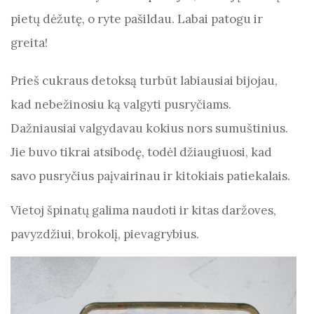
o
p
pietų dėžutę, o ryte pašildau. Labai patogu ir
k
greita!
Prieš cukraus detoksą turbūt labiausiai bijojau,
kad nebežinosiu ką valgyti pusryčiams.
Dažniausiai valgydavau kokius nors sumuštinius.
Jie buvo tikrai atsibodę, todėl džiaugiuosi, kad
savo pusryčius paįvairinau ir kitokiais patiekalais.
Vietoj špinatų galima naudoti ir kitas daržoves,
pavyzdžiui, brokolį, pievagrybius.