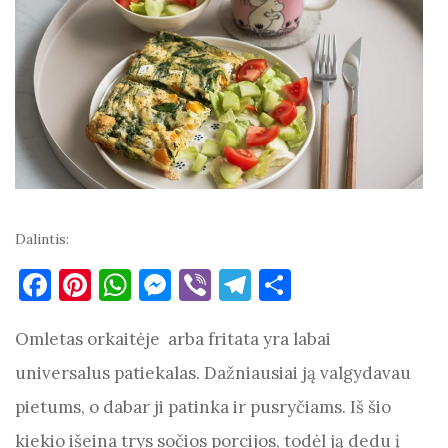
Dalintis:
F
Pi
W
M
Vi
T
S
a
nt
h
es
b
el
h
Omletas orkaitėje arba fritata yra labai
c
er
at
se
er
e
ar
e
es
s
n
gr
e
universalus patiekalas. Dažniausiai ją valgydavau
b
t
A
g
a
pietums, o dabar ji patinka ir pusryčiams. Iš šio
o
p
er
m
kiekio išeina trys sočios porcijos, todėl ją dedu į