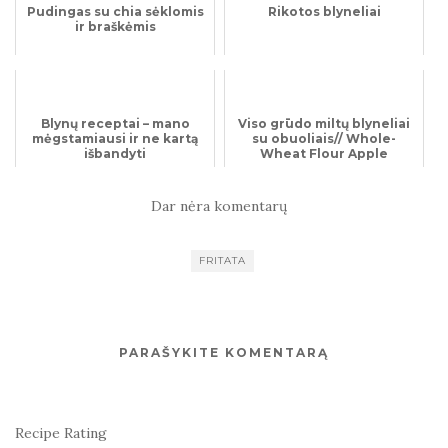
Pudingas su chia sėklomis
Rikotos blyneliai
ir braškėmis
Blynų receptai – mano
Viso grūdo miltų blyneliai
mėgstamiausi ir ne kartą
su obuoliais// Whole-
išbandyti
Wheat Flour Apple
Pancakes
Dar nėra komentarų
FRITATA
PARAŠYKITE KOMENTARĄ
Recipe Rating