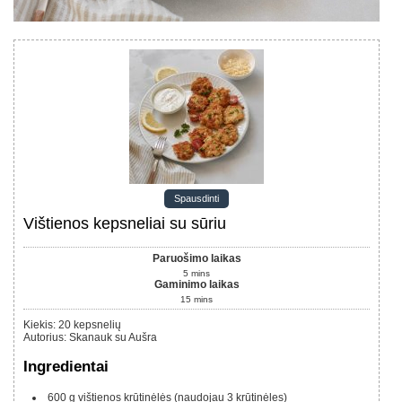
Spausdinti
Vištienos kepsneliai su sūriu
Paruošimo laikas
5
mins
Gaminimo laikas
15
mins
Kiekis
:
20
kepsnelių
Autorius
:
Skanauk su Aušra
Ingredientai
600
g
vištienos krūtinėlės (naudojau 3 krūtinėles)