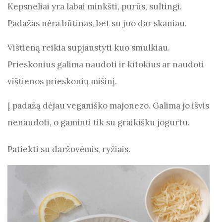
Kepsneliai yra labai minkšti, purūs, sultingi.
o
p
Padažas nėra būtinas, bet su juo dar skaniau.
k
Vištieną reikia supjaustyti kuo smulkiau.
Prieskonius galima naudoti ir kitokius ar naudoti
vištienos prieskonių mišinį.
Į padažą dėjau veganiško majonezo. Galima jo išvis
nenaudoti, o gaminti tik su graikišku jogurtu.
Patiekti su daržovėmis, ryžiais.