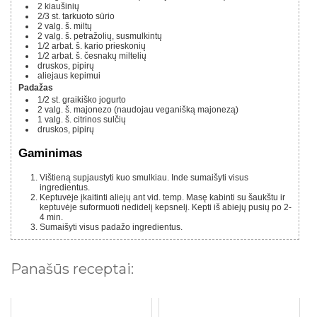
2
kiaušinių
2/3
st.
tarkuoto sūrio
2
valg. š.
miltų
2
valg. š.
petražolių, susmulkintų
1/2
arbat. š.
kario prieskonių
1/2
arbat. š.
česnakų miltelių
druskos, pipirų
aliejaus kepimui
Padažas
1/2
st.
graikiško jogurto
2
valg. š.
majonezo (naudojau veganišką majonezą)
1
valg. š.
citrinos sulčių
druskos, pipirų
Gaminimas
Vištieną supjaustyti kuo smulkiau. Inde sumaišyti visus
ingredientus.
Keptuvėje įkaitinti aliejų ant vid. temp. Masę kabinti su šaukštu ir
keptuvėje suformuoti nedidelį kepsnelį. Kepti iš abiejų pusių po 2-
4 min.
Sumaišyti visus padažo ingredientus.
Panašūs receptai: