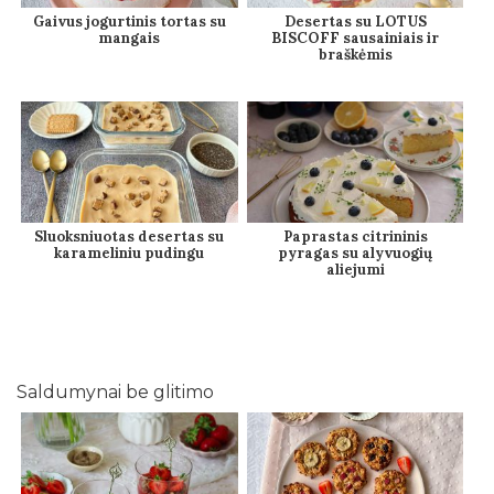
Gaivus jogurtinis tortas su
Desertas su LOTUS
mangais
BISCOFF sausainiais ir
braškėmis
Sluoksniuotas desertas su
Paprastas citrininis
karameliniu pudingu
pyragas su alyvuogių
aliejumi
Saldumynai be glitimo