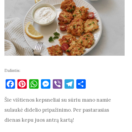
Dalintis:
F
Pi
W
M
Vi
T
S
a
nt
h
es
b
el
h
Šie vištienos kepsneliai su sūriu mano namie
c
er
at
se
er
e
ar
e
es
s
n
gr
e
sulaukė didelio pripažinimo. Per pastarasias
b
t
A
g
a
dienas kepu juos antrą kartą!
o
p
er
m