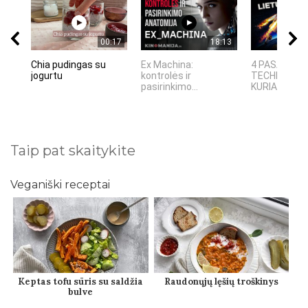
00:17
18:13
Chia pudingas su
Ex Machina:
4 PASAULINĖ
jogurtu
kontrolės ir
TECHNOLOGI
pasirinkimo...
KURIAS SUKŪR
Taip pat skaitykite
Veganiški receptai
Keptas tofu sūris su saldžia
Raudonųjų lęšių troškinys
bulve