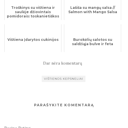
Troškinys su vištiena ir
Lašiša su mangų salsa //
saulėje džiovintais
Salmon with Mango Salsa
pomidorais: toskanietiškos
vištienos įkvėptas
patiekala...
Vištiena įdarytos cukinijos
Burokėlių salotos su
saldžiąja bulve ir feta
Dar nėra komentarų
VIŠTIENOS KEPSNELIAI
PARAŠYKITE KOMENTARĄ
Recipe Rating