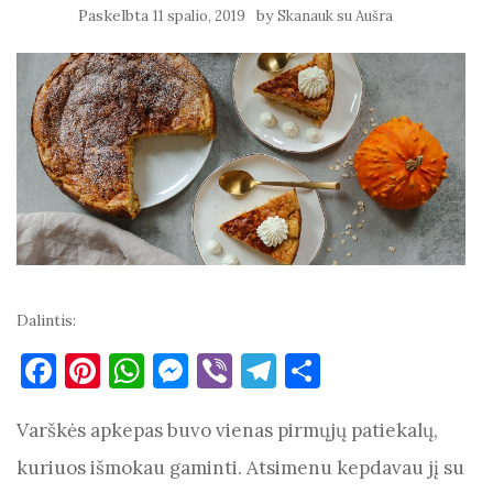
Paskelbta
by
11 spalio, 2019
Skanauk su Aušra
Dalintis:
F
Pi
W
M
Vi
T
S
a
nt
h
es
b
el
h
Varškės apkepas buvo vienas pirmųjų patiekalų,
c
er
at
se
er
e
ar
e
es
s
n
gr
e
kuriuos išmokau gaminti. Atsimenu kepdavau jį su