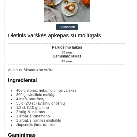
Spausdinti
Dietinis varškės apkepas su moliūgais
Paruošimo laikas
15
mins
Gaminimo laikas
45
mins
Autorius
:
Skanauk su Aušra
Ingredientai
400
g
9 proc. riebumo birios varškės
300 g
sviestinio moliūgo
4
mažų kiaušinių
55 g
(2/3 st.)
avižinių dribsnių
1/2 st.
(110 g)
pieno
2
valg. š.
cukraus
1
arbat. š.
cinamono
1
arbat. š.
vanilės ekstrakto
žiupsnelis jūros druskos
Gaminimas