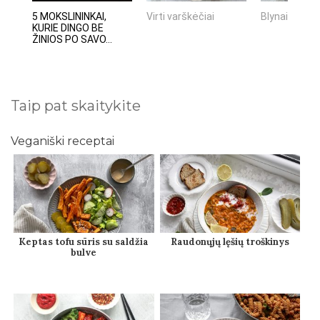
5 MOKSLININKAI,
Virti varškėčiai
Blynai su va
KURIE DINGO BE
ŽINIOS PO SAVO...
Taip pat skaitykite
Veganiški receptai
Keptas tofu sūris su saldžia
Raudonųjų lęšių troškinys
bulve