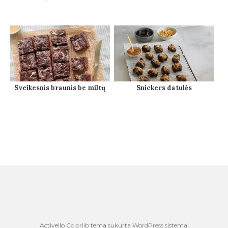
Sveikesnis braunis be miltų
Snickers datulės
Activello
Colorlib
tema sukurta
WordPress
sistemai