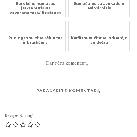
Burokėlių humusas
Sumuštinis su avokadu ir
(+skrebutis su
avinžirniais
voveraitėmis)// Beetroot
Hummus (+Chantarelle
Toast)
Pudingas su chia sėklomis
Karšti sumuštiniai orkaitėje
ir braškėmis
su dešra
Dar nėra komentarų
PARAŠYKITE KOMENTARĄ
Recipe Rating