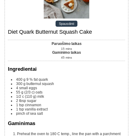
Spausdinti
Diet Quark Butternut Squash Cake
Paruošimo laikas
15
mins
Gaminimo laikas
45
mins
Ingredientai
400 g
9 % fat quark
300 g
butternut squash
4
small eggs
55 g
(2/3 c)
oats
1/2 c
(110 g)
milk
2
tbsp
sugar
1
tsp
cinnamon
1
tsp
vanilla extract
pinch of sea salt
Gaminimas
Preheat the oven to 180 C temp., line the pan with a parchment