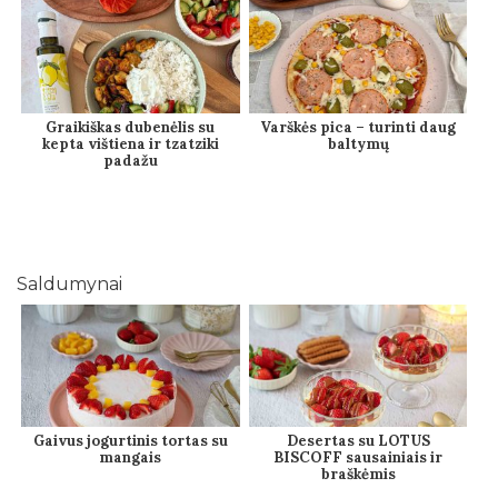
Graikiškas dubenėlis su
Varškės pica – turinti daug
kepta vištiena ir tzatziki
baltymų
padažu
Saldumynai
Gaivus jogurtinis tortas su
Desertas su LOTUS
mangais
BISCOFF sausainiais ir
braškėmis