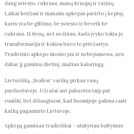
b
t
A
g
a
daug sviesto, cukraus, manų kruopų ir razinų.
o
p
er
m
Laikai keičiasi ir manasis apkepas pavirto į kepinį,
o
p
kuris yra be glitimo, be sviesto ir beveik be
k
cukraus. Iš tiesų, net nežinau, kada įvyko tokia jo
transformacija ir kokios buvo to priežastys.
Tradicinio apkepo skonio jau ir nebepamenu, nes
dabar jį gaminu dietinį, mažiau kaloringą.
Lietuvišką „Svalios“ varškę pirkau rusų
parduotuvėje. Užrašai ant pakuotės taip pat
rusiški, bet džiaugiuosi, kad Suomijoje galima rasti
kažką pagaminto Lietuvoje.
Apkepą gaminau tradiciškai – atskyriau baltymus