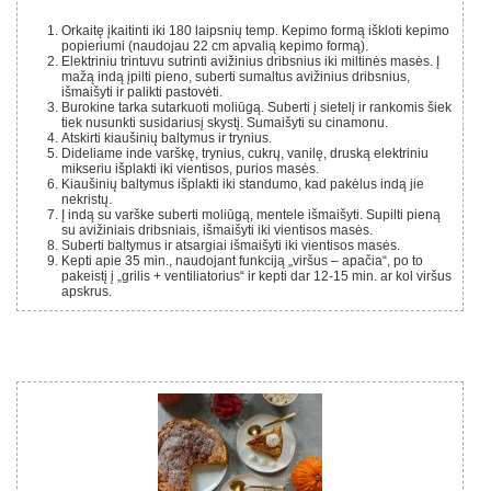
Orkaitę įkaitinti iki 180 laipsnių temp. Kepimo formą iškloti kepimo
popieriumi (naudojau 22 cm apvalią kepimo formą).
Elektriniu trintuvu sutrinti avižinius dribsnius iki miltinės masės. Į
mažą indą įpilti pieno, suberti sumaltus avižinius dribsnius,
išmaišyti ir palikti pastovėti.
Burokine tarka sutarkuoti moliūgą. Suberti į sietelį ir rankomis šiek
tiek nusunkti susidariusį skystį. Sumaišyti su cinamonu.
Atskirti kiaušinių baltymus ir trynius.
Dideliame inde varškę, trynius, cukrų, vanilę, druską elektriniu
mikseriu išplakti iki vientisos, purios masės.
Kiaušinių baltymus išplakti iki standumo, kad pakėlus indą jie
nekristų.
Į indą su varške suberti moliūgą, mentele išmaišyti. Supilti pieną
su avižiniais dribsniais, išmaišyti iki vientisos masės.
Suberti baltymus ir atsargiai išmaišyti iki vientisos masės.
Kepti apie 35 min., naudojant funkciją „viršus – apačia“, po to
pakeistį į „grilis + ventiliatorius“ ir kepti dar 12-15 min. ar kol viršus
apskrus.