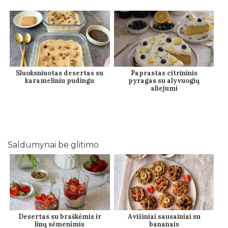
Sluoksniuotas desertas su
Paprastas citrininis
karameliniu pudingu
pyragas su alyvuogių
aliejumi
Saldumynai be glitimo
Desertas su braškėmis ir
Avižiniai sausainiai su
linų sėmenimis
bananais