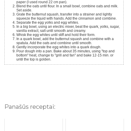
paper (I used round 22 cm pan).
Blend the oats until flour. In a small bowl, combine oats and milk.
Set aside.
Grate the butternut squash, transfer into a strainer and lightly
squeeze the liquid with hands. Add the cinnamon and combine.
Separate the egg yolks and egg whites.
In a big bowl, using an electric mixer, beat the quark, yolks, sugar,
vanilla extract, salt until smooth and creamy.
Whisk the egg whites until stiff and hold their form.
In a quark bowl, add the butternut squash and combine with a
spatula. Add the oats and combine until smooth.
Gently incorporate the egg whites into a quark dough.
Pour dough into a pan. Bake about 35 minutes, using "top and
bottom" heat, change to "grill and fan" and bake 12-15 min. or
until the top is golden.
Panašūs receptai: