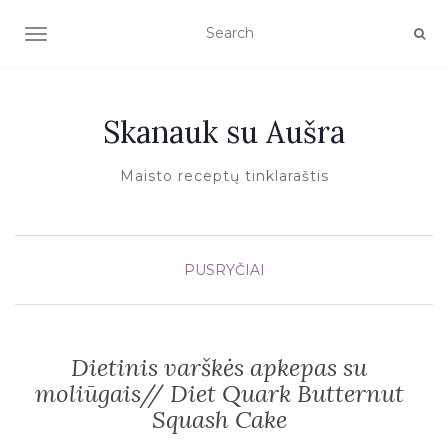
TOGGLE NAVIGATION
Skanauk su Aušra
Maisto receptų tinklaraštis
PUSRYČIAI
Dietinis varškės apkepas su
moliūgais// Diet Quark Butternut
Squash Cake