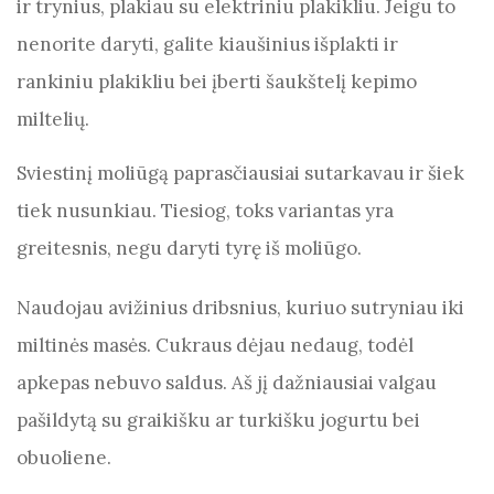
ir trynius, plakiau su elektriniu plakikliu. Jeigu to
nenorite daryti, galite kiaušinius išplakti ir
rankiniu plakikliu bei įberti šaukštelį kepimo
miltelių.
Sviestinį moliūgą paprasčiausiai sutarkavau ir šiek
tiek nusunkiau. Tiesiog, toks variantas yra
greitesnis, negu daryti tyrę iš moliūgo.
Naudojau avižinius dribsnius, kuriuo sutryniau iki
miltinės masės. Cukraus dėjau nedaug, todėl
apkepas nebuvo saldus. Aš jį dažniausiai valgau
pašildytą su graikišku ar turkišku jogurtu bei
obuoliene.