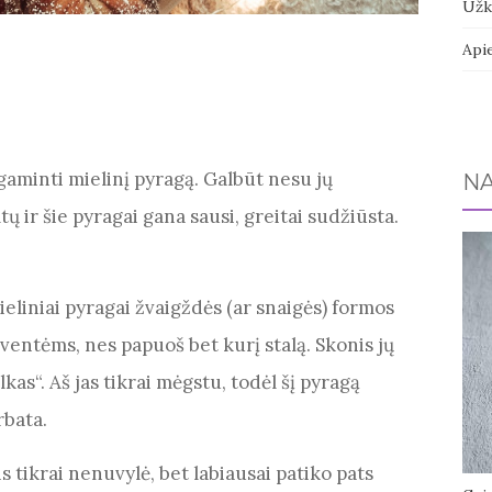
Užk
Api
gaminti mielinį pyragą. Galbūt nesu jų
NA
ų ir šie pyragai gana sausi, greitai sudžiūsta.
eliniai pyragai žvaigždės (ar snaigės) formos
 šventėms, nes papuoš bet kurį stalą. Skonis jų
kas“. Aš jas tikrai mėgstu, todėl šį pyragą
rbata.
s tikrai nenuvylė, bet labiausai patiko pats