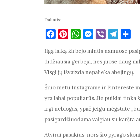
Dalintis:
F
Pi
W
M
Vi
T
S
a
nt
h
es
b
el
h
Ilgą laiką kirbėjo mintis namuose pasi
c
er
at
se
er
e
ar
e
es
s
n
gr
e
didžiausia gerbėja, nes juose daug milt
b
t
A
g
a
Visgi jų išvaizda nepalieka abejingų.
o
p
er
m
Šiuo metu Instagrame ir Pintereste mi
o
p
yra labai populiarūs. Jie puikiai tinka
k
irgi neblogas, ypač jeigu mėgstate „bul
pasigardžiuodama valgiau su karšta a
Atvirai pasakius, nors šio pyrago skoni