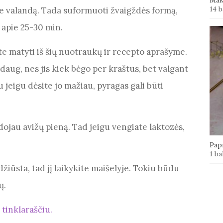
14 b
apie valandą. Tada suformuoti žvaigždės formą,
, apie 25-30 min.
te matyti iš šių nuotraukų ir recepto aprašyme.
aug, nes jis kiek bėgo per kraštus, bet valgant
jeigu dėsite jo mažiau, pyragas gali būti
ojau avižų pieną. Tad jeigu vengiate laktozės,
Papr
1 ba
žiūsta, tad jį laikykite maišelyje. Tokiu būdu
ų.
 tinklaraščiu.