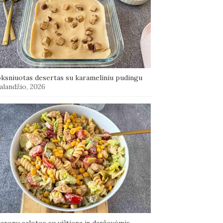
oksniuotas desertas su karameliniu pudingu
alandžio, 2026
aronų salotos su vištiena ir daržovėmis