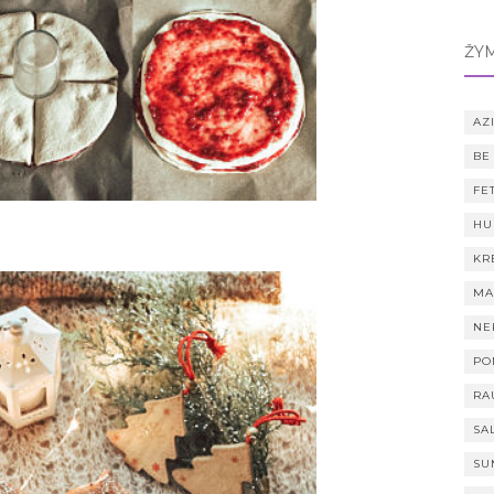
ŽY
AZI
BE
FE
HU
KR
MA
NE
PO
RA
SA
SU