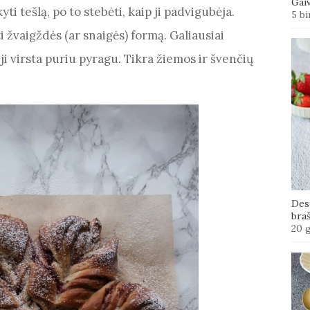
Gaiv
i tešlą, po to stebėti, kaip ji padvigubėja.
5 bi
 žvaigždės (ar snaigės) formą. Galiausiai
ji virsta puriu pyragu. Tikra žiemos ir švenčių
Des
bra
20 