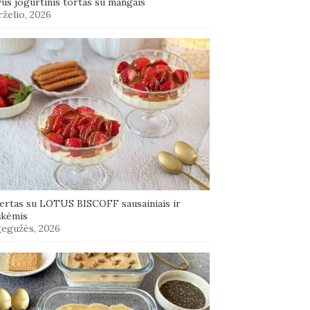
us jogurtinis tortas su mangais
rželio, 2026
ertas su LOTUS BISCOFF sausainiais ir
škėmis
gegužės, 2026