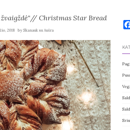
 žvaigždė“// Christmas Star Bread
by
žio, 2018
Skanauk su Aušra
KA
Pagr
Pusr
Vega
Sal
Sal
Sri