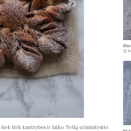
Slu
22 b
šiek tiek kantrybės ir laiko. Tešlą užminkysite
Mak