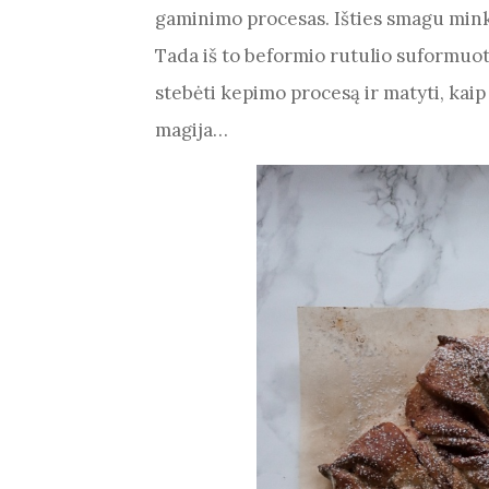
gaminimo procesas. Išties smagu minkyt
Tada iš to beformio rutulio suformuoti
stebėti kepimo procesą ir matyti, kaip 
magija…