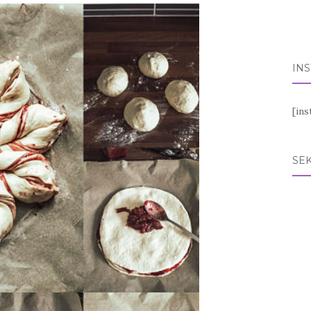
IN
[in
SEK