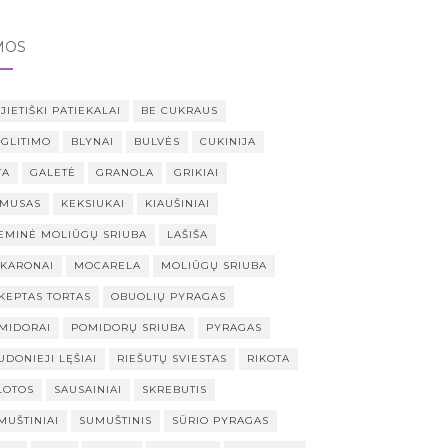
MOS
JIETIŠKI PATIEKALAI
BE CUKRAUS
 GLITIMO
BLYNAI
BULVĖS
CUKINIJA
TA
GALETĖ
GRANOLA
GRIKIAI
MUSAS
KEKSIUKAI
KIAUŠINIAI
EMINĖ MOLIŪGŲ SRIUBA
LAŠIŠA
KARONAI
MOCARELA
MOLIŪGŲ SRIUBA
KEPTAS TORTAS
OBUOLIŲ PYRAGAS
MIDORAI
POMIDORŲ SRIUBA
PYRAGAS
UDONIEJI LĘŠIAI
RIEŠUTŲ SVIESTAS
RIKOTA
LOTOS
SAUSAINIAI
SKREBUTIS
MUŠTINIAI
SUMUŠTINIS
SŪRIO PYRAGAS