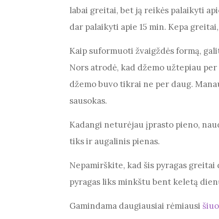
labai greitai, bet ją reikės palaikyti 
dar palaikyti apie 15 min. Kepa greitai
Kaip suformuoti žvaigždės formą, gali
Nors atrodė, kad džemo užtepiau per d
džemo buvo tikrai ne per daug. Manau 
sausokas.
Kadangi neturėjau įprasto pieno, naud
tiks ir augalinis pienas.
Nepamirškite, kad šis pyragas greitai d
pyragas liks minkštu bent keletą dien
Gamindama daugiausiai rėmiausi
šiuo