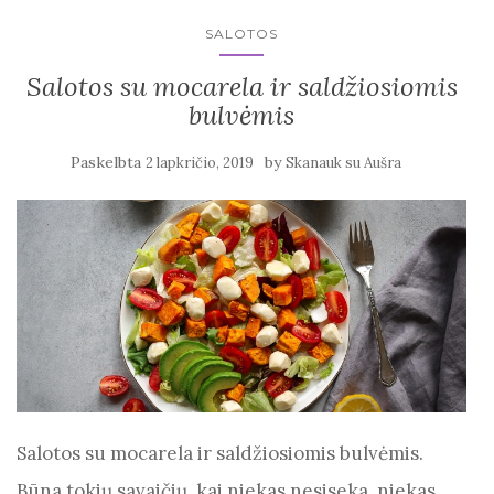
SALOTOS
Salotos su mocarela ir saldžiosiomis
bulvėmis
Paskelbta
by
2 lapkričio, 2019
Skanauk su Aušra
Salotos su mocarela ir saldžiosiomis bulvėmis.
Būna tokių savaičių, kai niekas nesiseka, niekas