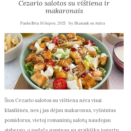
Cezario salotos su vištiena ir
makaronais
Paskelbta
by
16 liepos, 2025
Skanauk su Aušra
Šios Cezario salotos su vištiena nėra visai
klasikinės, nes į jas dėjau makaronus, vyšninius
pomidorus, vietoj romaninių salotų naudojau
aisbergo, o padažą gaminau su graikišku jogurtu