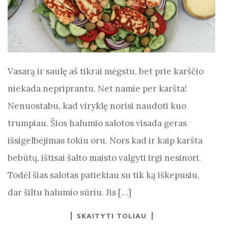
Vasarą ir saulę aš tikrai mėgstu, bet prie karščio
niekada nepriprantu. Net namie per karšta!
Nenuostabu, kad viryklę norisi naudoti kuo
trumpiau. Šios halumio salotos visada geras
išsigelbėjimas tokiu oru. Nors kad ir kaip karšta
bebūtų, ištisai šalto maisto valgyti irgi nesinori.
Todėl šias salotas patiekiau su tik ką iškepusiu,
dar šiltu halumio sūriu. Jis […]
SKAITYTI TOLIAU