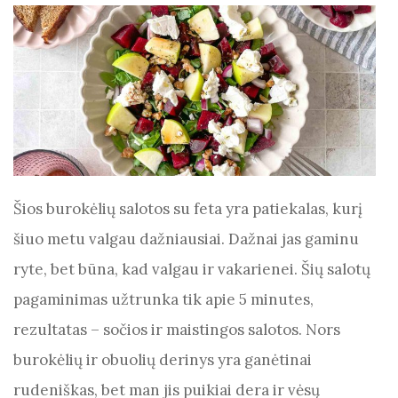
Šios burokėlių salotos su feta yra patiekalas, kurį
šiuo metu valgau dažniausiai. Dažnai jas gaminu
ryte, bet būna, kad valgau ir vakarienei. Šių salotų
pagaminimas užtrunka tik apie 5 minutes,
rezultatas – sočios ir maistingos salotos. Nors
burokėlių ir obuolių derinys yra ganėtinai
rudeniškas, bet man jis puikiai dera ir vėsų