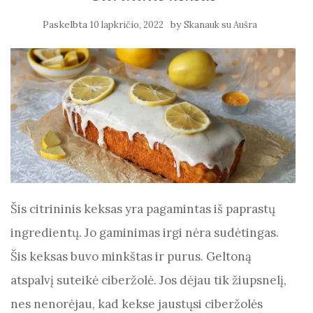
Paskelbta
by
10 lapkričio, 2022
Skanauk su Aušra
Šis citrininis keksas yra pagamintas iš paprastų
ingredientų. Jo gaminimas irgi nėra sudėtingas.
Šis keksas buvo minkštas ir purus. Geltoną
atspalvį suteikė ciberžolė. Jos dėjau tik žiupsnelį,
nes nenorėjau, kad kekse jaustųsi ciberžolės