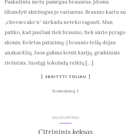
Paskutiniu metu pamėgau braunius. Įdomu
išbandyti skirtingus jo variantus. Braunio kartu su
„cheesecake’u“ niekada neteko ragauti. Man
patiko, kad jaučiasi tiek braunio, tiek sūrio pyrago
skonis. Keletas patarimų: Į braunio tešlą dėjau
anakardžių. Juos galima keisti karijų, graikiniais
riešutais. Juodąjį šokoladą reiktų […]
SKAITYTI TOLIAU
Komentarų: 1
SALDUMYNAI
Citrininis keksas