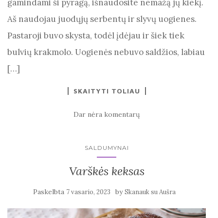
gamindami ši pyragą, išnaudosite nemažą jų kiekį.
Aš naudojau juodųjų serbentų ir slyvų uogienes.
Pastaroji buvo skysta, todėl įdėjau ir šiek tiek
bulvių krakmolo. Uogienės nebuvo saldžios, labiau
[…]
SKAITYTI TOLIAU
Dar nėra komentarų
SALDUMYNAI
Varškės keksas
Paskelbta
by
7 vasario, 2023
Skanauk su Aušra