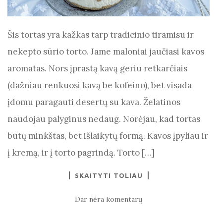
Šis tortas yra kažkas tarp tradicinio tiramisu ir
nekepto sūrio torto. Jame maloniai jaučiasi kavos
aromatas. Nors įprastą kavą geriu retkarčiais
(dažniau renkuosi kavą be kofeino), bet visada
įdomu paragauti desertų su kava. Želatinos
naudojau palyginus nedaug. Norėjau, kad tortas
būtų minkštas, bet išlaikytų formą. Kavos įpyliau ir
į kremą, ir į torto pagrindą. Torto […]
SKAITYTI TOLIAU
Dar nėra komentarų