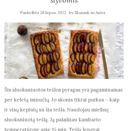
slyvomis
Paskelbta
by
28 liepos, 2022
Skanauk su Aušra
Šis sluoksniuotos tešlos pyragas yra pagaminamas
per keletą minučių. Jo skonis tikrai puikus – kaip
ir visų kepinių su šia tešla. Naudojau mielinę
sluoksniuotą tešlą. Ją palaikiau kambario
temperatūroje apie 15 min. Tešlą lengvai