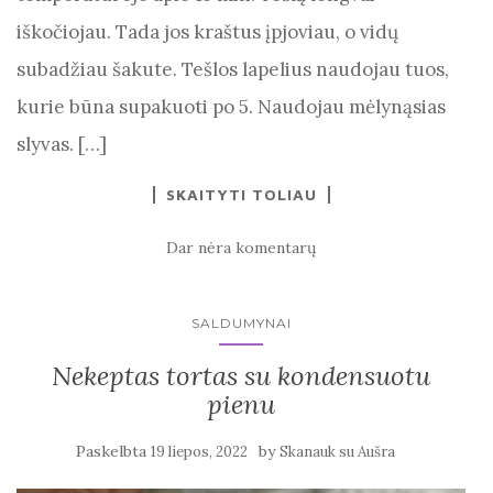
iškočiojau. Tada jos kraštus įpjoviau, o vidų
subadžiau šakute. Tešlos lapelius naudojau tuos,
kurie būna supakuoti po 5. Naudojau mėlynąsias
slyvas. […]
SKAITYTI TOLIAU
Dar nėra komentarų
SALDUMYNAI
Nekeptas tortas su kondensuotu
pienu
Paskelbta
by
19 liepos, 2022
Skanauk su Aušra