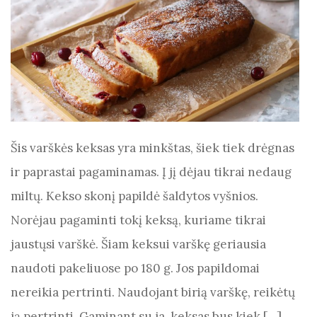
Šis varškės keksas yra minkštas, šiek tiek drėgnas
ir paprastai pagaminamas. Į jį dėjau tikrai nedaug
miltų. Kekso skonį papildė šaldytos vyšnios.
Norėjau pagaminti tokį keksą, kuriame tikrai
jaustųsi varškė. Šiam keksui varškę geriausia
naudoti pakeliuose po 180 g. Jos papildomai
nereikia pertrinti. Naudojant birią varškę, reikėtų
ją pertrinti. Gaminant su ja, keksas bus kiek […]