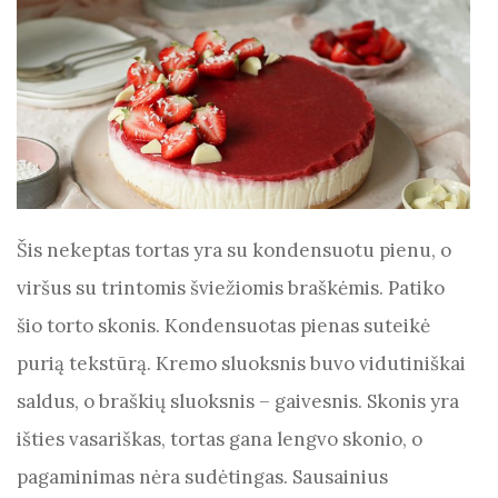
Šis nekeptas tortas yra su kondensuotu pienu, o
viršus su trintomis šviežiomis braškėmis. Patiko
šio torto skonis. Kondensuotas pienas suteikė
purią tekstūrą. Kremo sluoksnis buvo vidutiniškai
saldus, o braškių sluoksnis – gaivesnis. Skonis yra
išties vasariškas, tortas gana lengvo skonio, o
pagaminimas nėra sudėtingas. Sausainius