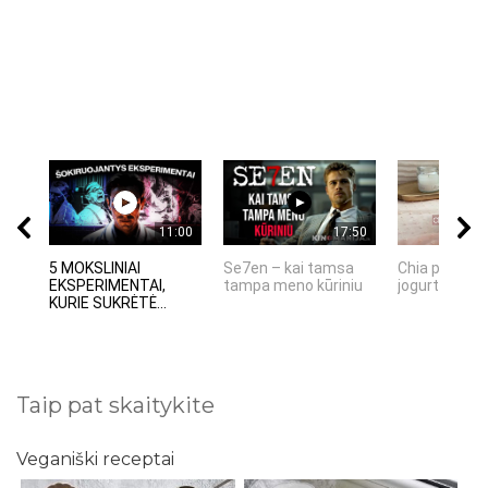
11:00
17:50
5 MOKSLINIAI
Se7en – kai tamsa
Chia pudinga
EKSPERIMENTAI,
tampa meno kūriniu
jogurtu
KURIE SUKRĖTĖ...
Taip pat skaitykite
Veganiški receptai