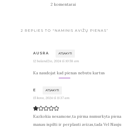
2 komentarai
2 REPLIES TO “NAMINIS AVIŽŲ PIENAS”
AUSRA
ATSAKYTI
12 balandžio, 2024 iš 10:58 am
Ka naudojat kad pienas nebutu kartus
E
ATSAKYTI
15 kovo, 2024 iš 11:37 am
Kazkokia nesamone,ta pirma numurkyta piena
manau ispilti ir perplauti avizas,tada Vel Nauju