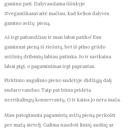
gaminu pati. Dalyvaudama iššūkyje
o
p
#veganiškasavaitė mačiau, kad kelios dalyvės
k
gamino avižų pieną.
Aš irgi pabandžiau ir man labai patiko! Esu
gaminusi pieną iš riešutų, bet iš pilno grūdo
avižinių dribsnių labiau patinka. Jo ir savikaina
labai pigi, o pagaminimas irgi paprastas.
Pirktinio augalinio pieno sudėtyje didžiąją dalį
sudaro vanduo. Taip pat būna pridėta
nereikalingų konservantų. O ir kaina jo nėra maža.
Man patogiausia pagamintą avižų pieną perkošti
per mažą sietelį. Galima naudoti lininį audinį ar