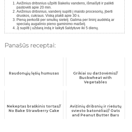
Avižinius dribsnius užpilti šlakeliu vandens, išmaišyti ir palikti
pastovėti apie 20 min.
Avižinius dribsnius, vandenį supilti į maisto procesorių, įberti
druskos, cukraus. Viską plakti apie 30 s.
Pieną perkošti per smulkų sietelį. Galima per lininį audėklą ar
specialų augalinio pieno gaminimo maišelį.
Jį supilti į uždarą indą ir laikyti šaldytuve iki 5 dienų.
Panašūs receptai:
Raudonųjų lęšių humusas
Grikiai su daržovėmis//
Buckwheat with
Vegetables
Nekeptas braškinis tortas//
Avižinių dribsnių ir riešutų
No Bake Strawberry Cake
sviesto batonėliai// Oats
and Peanut Butter Bars