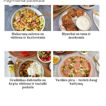
Pagrindiniai patiekalai
Makaronų salotos su
Blyneliai su tunu ir
vištiena ir daržovėmis
morkomis
Graikiškas dubenėlis su
Varškės pica – turinti daug
kepta vištiena ir tzatziki
baltymų
padažu