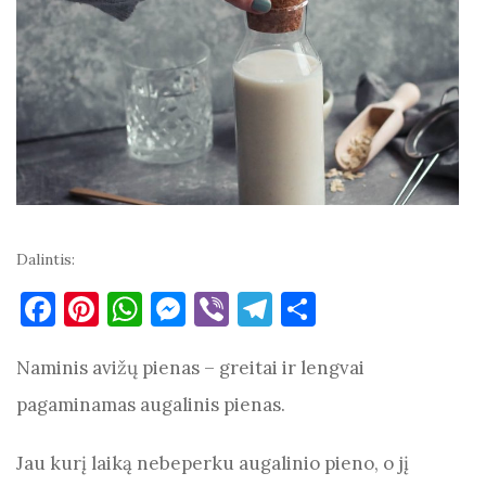
Dalintis:
F
Pi
W
M
Vi
T
S
a
nt
h
es
b
el
h
Naminis avižų pienas – greitai ir lengvai
c
er
at
se
er
e
ar
e
es
s
n
gr
e
pagaminamas augalinis pienas.
b
t
A
g
a
Jau kurį laiką nebeperku augalinio pieno, o jį
o
p
er
m