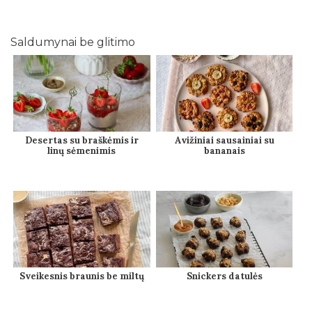
Saldumynai be glitimo
Desertas su braškėmis ir
Avižiniai sausainiai su
linų sėmenimis
bananais
Sveikesnis braunis be miltų
Snickers datulės