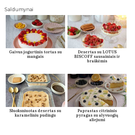
Saldumynai
Gaivus jogurtinis tortas su
Desertas su LOTUS
mangais
BISCOFF sausainiais ir
braškėmis
Sluoksniuotas desertas su
Paprastas citrininis
karameliniu pudingu
pyragas su alyvuogių
aliejumi