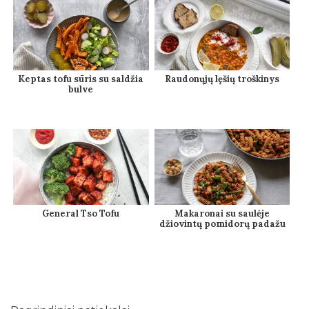
Keptas tofu sūris su saldžia
Raudonųjų lęšių troškinys
bulve
General Tso Tofu
Makaronai su saulėje
džiovintų pomidorų padažu