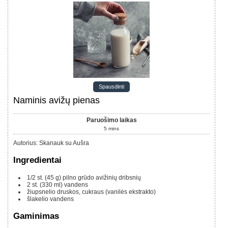
Spausdinti
Naminis avižų pienas
Paruošimo laikas
5
mins
Autorius
:
Skanauk su Aušra
Ingredientai
1/2 st.
(45 g)
pilno grūdo avižinių dribsnių
2 st.
(330 ml)
vandens
žiupsnelio druskos, cukraus (vanilės ekstrakto)
šlakelio vandens
Gaminimas