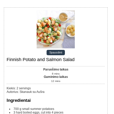
Spausdinti
Finnish Potato and Salmon Salad
Paruošimo laikas
8
mins
Gaminimo laikas
12
mins
Kiekis
:
2
servings
Autorius
:
Skanauk su Aušra
Ingredientai
700 g
small summer potatoes
3
hard boiled eggs, cut into 4 pieces