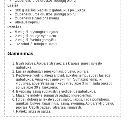
žiupsnelis jūros druskos, juodųjų pipirų
Lašiša
300 g
lašišos
(kepiau 2 gabaliukus po 150 g)
žiupsnelis jūros druskos, juodųjų pipirų
žiupsnelis žuvies prieskonių
aliejaus kepimui
Padažas
5
valg. š.
alyvuogių aliejaus
2
valg. š.
baltojo vyno acto
2
valg. š.
švelnių garstyčių
1/2
arbat. š.
rudojo cukraus
Gaminimas
Išvirti bulves. Apibarstyti šviežiais krapais, įmesti sviesto
gabaliuką.
Lašišą apibarstyti prieskoniais, druska, pipirais.
Keptuvėje įkaitinti aliejų ant vid. aukštos temp., sudėti lašišos
gabaliukus. Viršų kepti apie 3-4 min. Sumažinti temp. iki
vidutinės, apversti lašišą ir kepti viršų apie 3 min. Tada pakepti
šonus apie 30 s. kiekvieną.
Iškepusią lašišą supjaustyti į nedidelius gabaliukus.
Mažame indelyje sumaišyti padažo ingredientus.
Į didelį dubenį ar lėkštę sudėti salotų lapus. Tada pomidorus,
agurkus, bulves, kiaušinius, lašišą, svogūną. Apibarstyti druska,
pipirais. Užpilti padažu, atsargiai išmaišyti.
Patiekti šiltas ar šaltas.