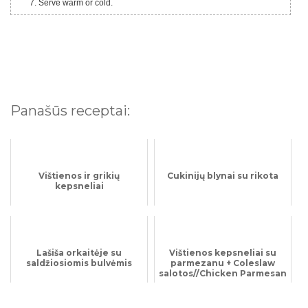
Serve warm or cold.
Panašūs receptai:
Vištienos ir grikių
Cukinijų blynai su rikota
kepsneliai
Lašiša orkaitėje su
Vištienos kepsneliai su
saldžiosiomis bulvėmis
parmezanu + Coleslaw
salotos//Chicken Parmesan
Bites + Coleslaw