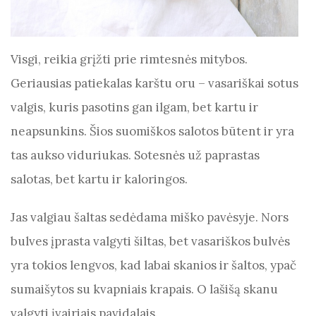
Visgi, reikia grįžti prie rimtesnės mitybos.
Geriausias patiekalas karštu oru – vasariškai sotus
valgis, kuris pasotins gan ilgam, bet kartu ir
neapsunkins. Šios suomiškos salotos būtent ir yra
tas aukso viduriukas. Sotesnės už paprastas
salotas, bet kartu ir kaloringos.
Jas valgiau šaltas sedėdama miško pavėsyje. Nors
bulves įprasta valgyti šiltas, bet vasariškos bulvės
yra tokios lengvos, kad labai skanios ir šaltos, ypač
sumaišytos su kvapniais krapais. O lašišą skanu
valgyti įvairiais pavidalais.