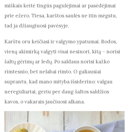
o
p
er
m
miškais keitė tingūs pagulėjimai ar pasėdėjimai
o
p
prie ežero. Tiesa, karštos saulės ne itin mėgstu,
k
tad ja džiaugiuosi pavėsyje.
Karštu oru keičiasi ir valgymo ypatumai. Rodos,
vieną akimirką valgyti visai nesinori, kitą – norisi
šaltų gėrimų ar ledų. Po saldaus norisi kažko
rimtesnio, bet nelabai rimto. O galiausiai
suprantu, kad mano mityba išsiderino: valgau
nereguliariai, geriu per daug šaltos saldžios
kavos, o vakarais jaučiuosi alkana.