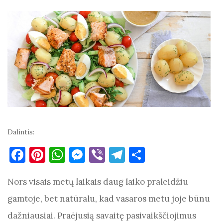
Dalintis:
F
Pi
W
M
Vi
T
S
a
nt
h
es
b
el
h
Nors visais metų laikais daug laiko praleidžiu
c
er
at
se
er
e
ar
e
es
s
n
gr
e
gamtoje, bet natūralu, kad vasaros metu joje būnu
b
t
A
g
a
dažniausiai. Praėjusią savaitę pasivaikščiojimus