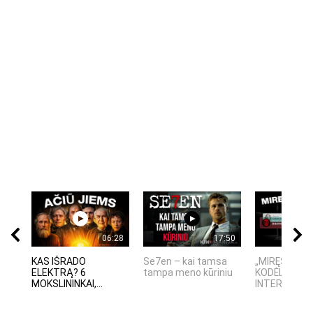
06:28
17:50
KAS IŠRADO
Se7en – kai tamsa
„MIRĘS INTE
ELEKTRĄ? 6
tampa meno kūriniu
KODĖL DIDŽIO
MOKSLININKAI,...
INTERNETO N