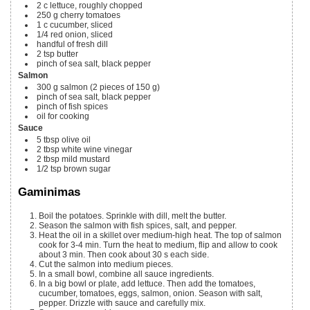
2
c
lettuce, roughly chopped
250 g
cherry tomatoes
1
c
cucumber, sliced
1/4
red onion, sliced
handful of fresh dill
2
tsp
butter
pinch of sea salt, black pepper
Salmon
300 g
salmon
(2 pieces of 150 g)
pinch of sea salt, black pepper
pinch of fish spices
oil for cooking
Sauce
5
tbsp
olive oil
2
tbsp
white wine vinegar
2
tbsp
mild mustard
1/2
tsp
brown sugar
Gaminimas
Boil the potatoes. Sprinkle with dill, melt the butter.
Season the salmon with fish spices, salt, and pepper.
Heat the oil in a skillet over medium-high heat. The top of salmon
cook for 3-4 min. Turn the heat to medium, flip and allow to cook
about 3 min. Then cook about 30 s each side.
Cut the salmon into medium pieces.
In a small bowl, combine all sauce ingredients.
In a big bowl or plate, add lettuce. Then add the tomatoes,
cucumber, tomatoes, eggs, salmon, onion. Season with salt,
pepper. Drizzle with sauce and carefully mix.