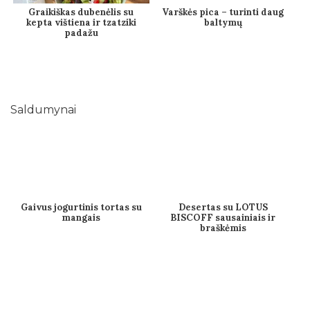
Graikiškas dubenėlis su
Varškės pica – turinti daug
kepta vištiena ir tzatziki
baltymų
padažu
Saldumynai
Gaivus jogurtinis tortas su
Desertas su LOTUS
mangais
BISCOFF sausainiais ir
braškėmis