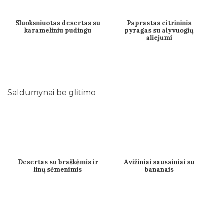
Sluoksniuotas desertas su
Paprastas citrininis
karameliniu pudingu
pyragas su alyvuogių
aliejumi
Saldumynai be glitimo
Desertas su braškėmis ir
Avižiniai sausainiai su
linų sėmenimis
bananais