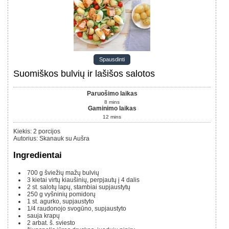
Spausdinti
Suomiškos bulvių ir lašišos salotos
Paruošimo laikas
8
mins
Gaminimo laikas
12
mins
Kiekis
:
2
porcijos
Autorius
:
Skanauk su Aušra
Ingredientai
700 g
šviežių mažų bulvių
3
kietai virtų kiaušinių, perpjautų į 4 dalis
2
st.
salotų lapų, stambiai supjaustytų
250 g
vyšninių pomidorų
1
st.
agurko, supjaustyto
1/4
raudonojo svogūno, supjaustyto
sauja krapų
2
arbat. š.
sviesto