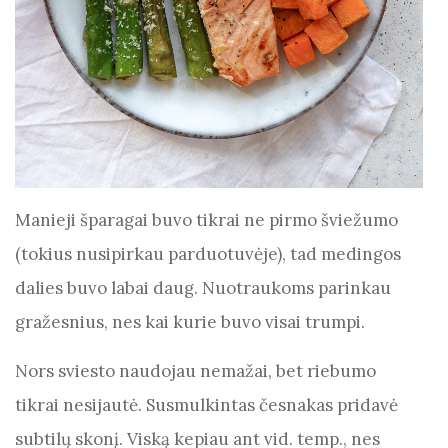
Manieji šparagai buvo tikrai ne pirmo šviežumo
(tokius nusipirkau parduotuvėje), tad medingos
dalies buvo labai daug. Nuotraukoms parinkau
gražesnius, nes kai kurie buvo visai trumpi.
Nors sviesto naudojau nemažai, bet riebumo
tikrai nesijautė. Susmulkintas česnakas pridavė
subtilų skonį. Viską kepiau ant vid. temp., nes