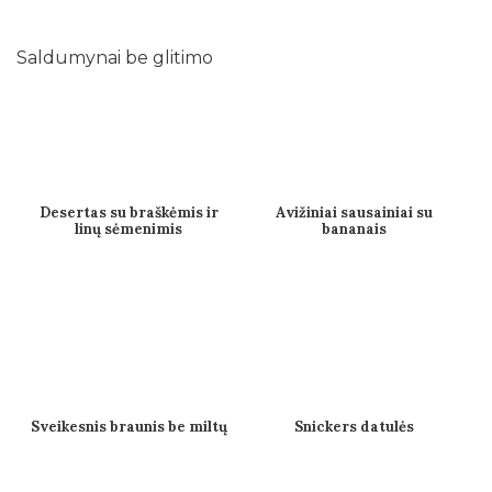
Saldumynai be glitimo
Desertas su braškėmis ir
Avižiniai sausainiai su
linų sėmenimis
bananais
Sveikesnis braunis be miltų
Snickers datulės