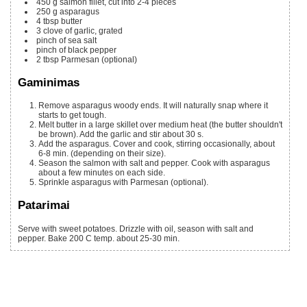
450 g
salmon fillet, cut into 2-4 pieces
250 g
asparagus
4
tbsp
butter
3
clove of garlic, grated
pinch of sea salt
pinch of black pepper
2
tbsp
Parmesan (optional)
Gaminimas
Remove asparagus woody ends. It will naturally snap where it
starts to get tough.
Melt butter in a large skillet over medium heat (the butter shouldn't
be brown). Add the garlic and stir about 30 s.
Add the asparagus. Cover and cook, stirring occasionally, about
6-8 min. (depending on their size).
Season the salmon with salt and pepper. Cook with asparagus
about a few minutes on each side.
Sprinkle asparagus with Parmesan (optional).
Patarimai
Serve with sweet potatoes. Drizzle with oil, season with salt and
pepper. Bake 200 C temp. about 25-30 min.