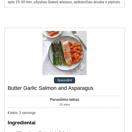
apie 25-30 min, užpyliau šlakelį aliejaus, apibarsčiau druska ir pipirais.
Spausdinti
Butter Garlic Salmon and Asparagus
Paruošimo laikas
15
mins
Kiekis
:
2
servings
Ingredientai