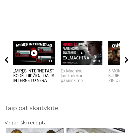
08:11
18:13
„MIRĘS INTERNETAS“:
Ex Machina:
5 MOKSLININ
KODĖL DIDŽIOJI DALIS
kontrolės ir
KURIE DINGO
INTERNETO NĖRA...
pasirinkimo...
ŽINIOS PO SA
Taip pat skaitykite
Veganiški receptai