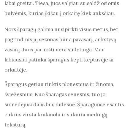
b
t
A
g
a
labai greitai. Tiesa, juos valgiau su saldžiosiomis
o
p
er
m
bulvėmis, kurias įkišau į orkaitę kiek anksčiau.
o
p
Nors šparagų galima nusipirkti visus metus, bet
k
pagrindinis jų sezonas būna pavasarį, ankstyvą
vasarą. Juos paruošti nėra sudėtinga. Man
labiausiai patinka šparagus kepti keptuvėje ar
orkaitėje.
Šparagus geriau rinktis plonesnius ir, žinoma,
šviežesnius. Kuo šparagas senesnis, tuo jo
sumedėjusi dalis bus didesnė. Šparaguose esantis
cukrus virsta krakmolu ir sukuria medingą
tekstūrą.