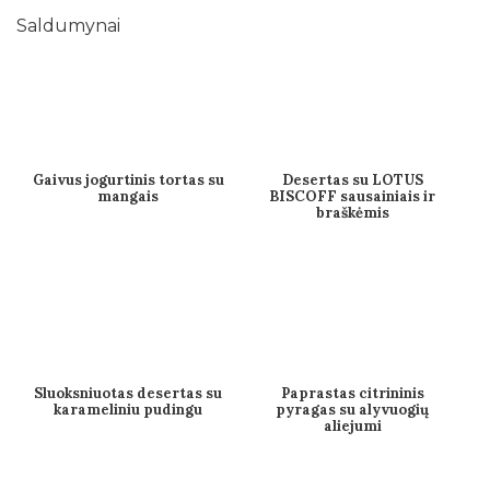
Saldumynai
Gaivus jogurtinis tortas su
Desertas su LOTUS
mangais
BISCOFF sausainiais ir
braškėmis
Sluoksniuotas desertas su
Paprastas citrininis
karameliniu pudingu
pyragas su alyvuogių
aliejumi