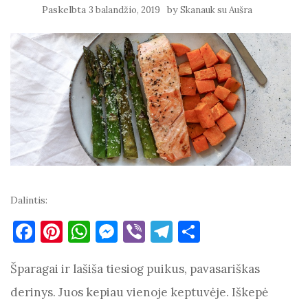
Paskelbta
by
3 balandžio, 2019
Skanauk su Aušra
Dalintis:
F
Pi
W
M
Vi
T
S
a
nt
h
es
b
el
h
Šparagai ir lašiša tiesiog puikus, pavasariškas
c
er
at
se
er
e
ar
e
es
s
n
gr
e
derinys. Juos kepiau vienoje keptuvėje. Iškepė