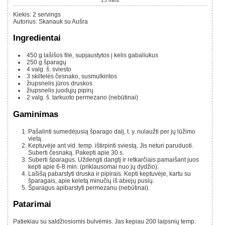
15
mins
Kiekis
:
2
servings
Autorius
:
Skanauk su Aušra
Ingredientai
450 g
lašišos filė, supjaustytos į kelis gabaliukus
250 g
šparagų
4
valg. š.
sviesto
3
skiltelės česnako, susmulkintos
žiupsnelis jūros druskos
žiupsnelis juodųjų pipirų
2
valg. š.
tarkuoto permezano (nebūtinai)
Gaminimas
Pašalinti sumedėjusią šparago dalį, t. y. nulaužti per jų lūžimo
vietą.
Keptuvėje ant vid. temp. ištirpinti sviestą. Jis neturi paruduoti.
Suberti česnaką. Pakepti apie 30 s.
Suberti šparagus. Uždengti dangtį ir retkarčiais pamaišant juos
kepti apie 6-8 min. (priklausomai nuo jų dydžio).
Lašišą pabarstyti druska ir pipirais. Kepti keptuvėje, kartu su
šparagais, apie keletą minučių iš abiejų pusių.
Šparagus apibarstyti permezanu (nebūtinai).
Patarimai
Patiekiau su saldžiosiomis bulvėmis. Jas kepiau 200 laipsnių temp.