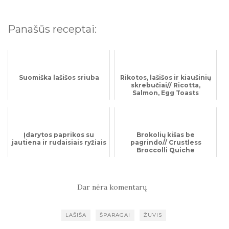
Panašūs receptai:
Suomiška lašišos sriuba
Rikotos, lašišos ir kiaušinių
skrebučiai// Ricotta,
Salmon, Egg Toasts
Įdarytos paprikos su
Brokolių kišas be
jautiena ir rudaisiais ryžiais
pagrindo// Crustless
Broccolli Quiche
Dar nėra komentarų
LAŠIŠA
ŠPARAGAI
ŽUVIS