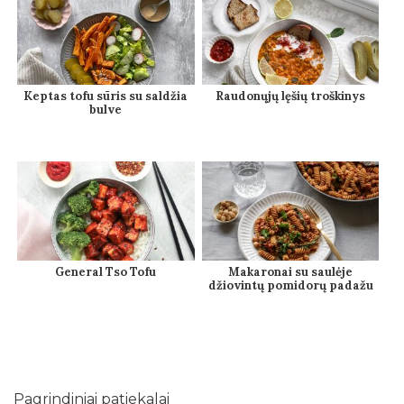
Keptas tofu sūris su saldžia
Raudonųjų lęšių troškinys
bulve
General Tso Tofu
Makaronai su saulėje
džiovintų pomidorų padažu
Pagrindiniai patiekalai