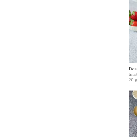
Des
bra
20 