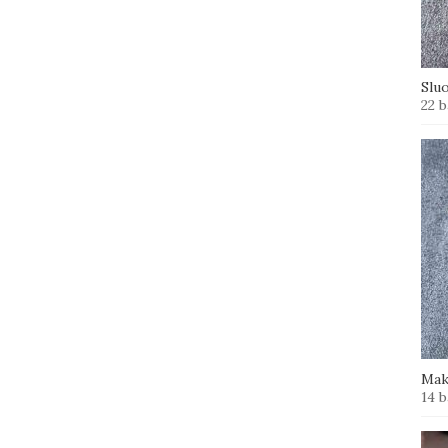
Slu
22 b
Mak
14 b