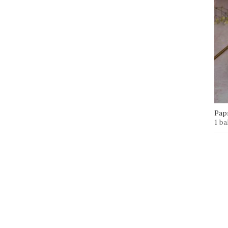
Papr
1 ba