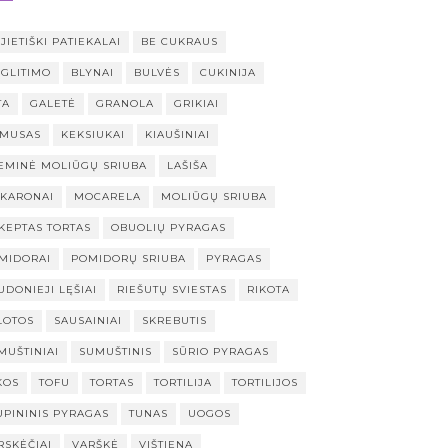
JIETIŠKI PATIEKALAI
BE CUKRAUS
 GLITIMO
BLYNAI
BULVĖS
CUKINIJA
TA
GALETĖ
GRANOLA
GRIKIAI
MUSAS
KEKSIUKAI
KIAUŠINIAI
EMINĖ MOLIŪGŲ SRIUBA
LAŠIŠA
KARONAI
MOCARELA
MOLIŪGŲ SRIUBA
KEPTAS TORTAS
OBUOLIŲ PYRAGAS
MIDORAI
POMIDORŲ SRIUBA
PYRAGAS
UDONIEJI LĘŠIAI
RIEŠUTŲ SVIESTAS
RIKOTA
LOTOS
SAUSAINIAI
SKREBUTIS
MUŠTINIAI
SUMUŠTINIS
SŪRIO PYRAGAS
KOS
TOFU
TORTAS
TORTILIJA
TORTILIJOS
UPININIS PYRAGAS
TUNAS
UOGOS
RSKĖČIAI
VARŠKĖ
VIŠTIENA