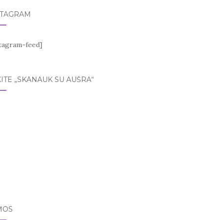
STAGRAM
stagram-feed]
ITE „SKANAUK SU AUŠRA“
MOS