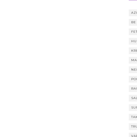
AZI
BE
FE
HU
KR
MA
NE
PO
RA
SA
SU
TA
TR
VA