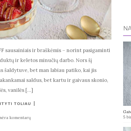
NA
 sausainiais ir braškėmis – norint pasigaminti
oduktų ir keletos minučių darbo. Nors šį
s šaldytuve, bet man labiau patiko, kai jis
pakankamai saldus, bet kartu ir gaivaus skonio,
s, vanilės […]
ITYTI TOLIAU
Gaiv
5 bi
nėra komentarų