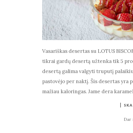
Vasariškas desertas su LOTUS BISCOFF
tikrai gardų desertą užtenka tik 5 pr
desertą galima valgyti truputį palaikiu
pastovėjo per naktį. Šis desertas yra 
mažiau kaloringas. Jame dera karamelė
SKA
Dar 