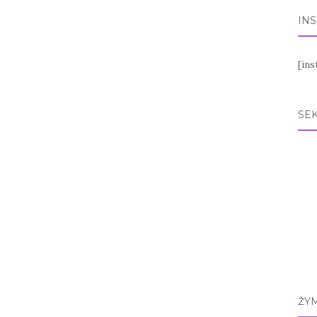
IN
[in
SEK
ŽY