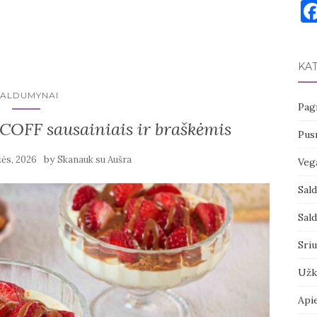
KA
SALDUMYNAI
Pagr
COFF sausainiais ir braškėmis
Pusr
by
ės, 2026
Skanauk su Aušra
Vega
Sal
Sal
Sri
Užk
Api