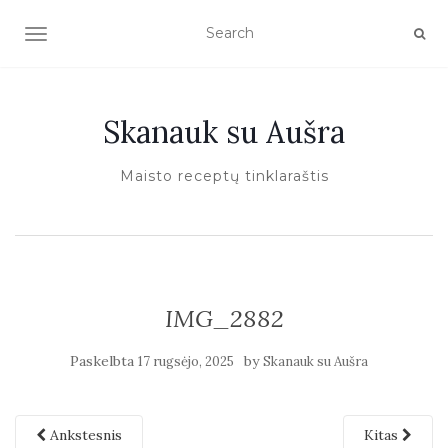
TOGGLE NAVIGATION
Skanauk su Aušra
Maisto receptų tinklaraštis
IMG_2882
Paskelbta
by
17 rugsėjo, 2025
Skanauk su Aušra
Ankstesnis
Kitas