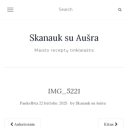
TOGGLE NAVIGATION
Skanauk su Aušra
Maisto receptų tinklaraštis
IMG_5221
Paskelbta
by
22 birželio, 2025
Skanauk su Aušra
Ankstesnis
Kitas