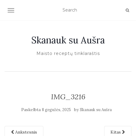
TOGGLE NAVIGATION
Skanauk su Aušra
Maisto receptų tinklaraštis
IMG_3216
Paskelbta
by
8 gegužės, 2025
Skanauk su Aušra
Ankstesnis
Kitas