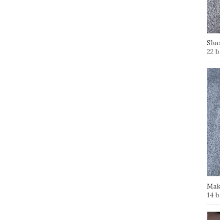
Slu
22 b
Mak
14 b