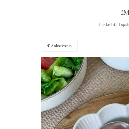
I
Paskelbta
1 spal
Ankstesnis