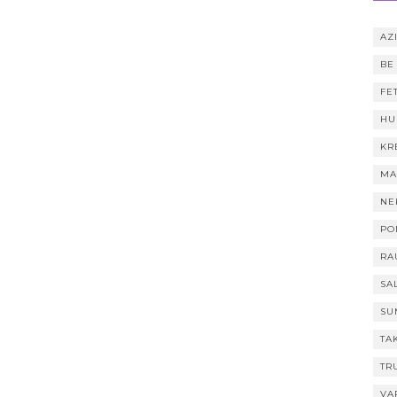
AZI
BE
FE
HU
KR
MA
NE
PO
RA
SA
SU
TA
TR
VA