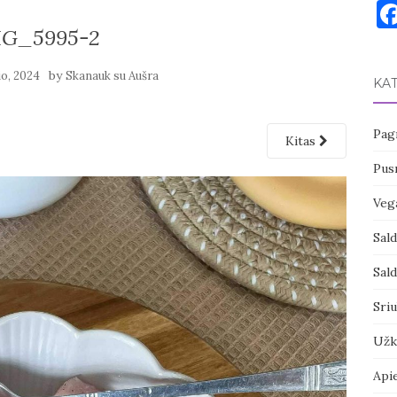
MG_5995-2
by
io, 2024
Skanauk su Aušra
KA
Pagr
Kitas
Pusr
Vega
Sal
Sal
Sri
Užk
Api