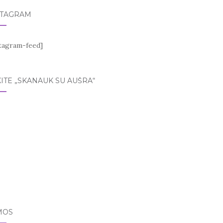
STAGRAM
stagram-feed]
ITE „SKANAUK SU AUŠRA“
MOS