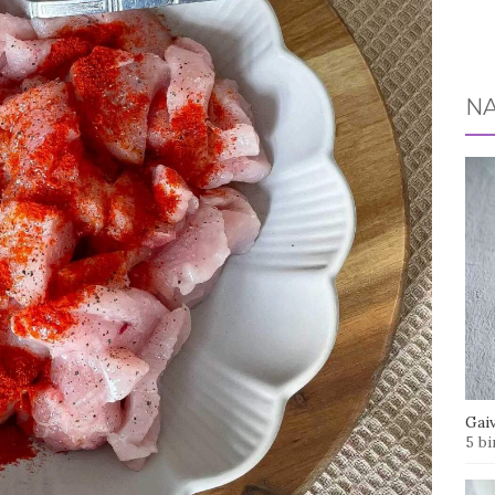
NA
Gaiv
5 bi