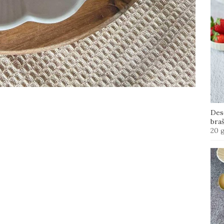
Des
bra
20 