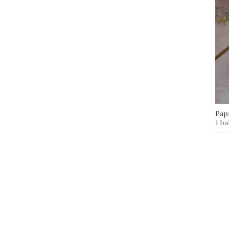
Papr
1 ba