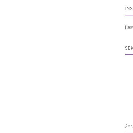
IN
[in
SEK
ŽY