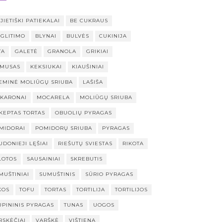
JIETIŠKI PATIEKALAI
BE CUKRAUS
 GLITIMO
BLYNAI
BULVĖS
CUKINIJA
TA
GALETĖ
GRANOLA
GRIKIAI
MUSAS
KEKSIUKAI
KIAUŠINIAI
EMINĖ MOLIŪGŲ SRIUBA
LAŠIŠA
KARONAI
MOCARELA
MOLIŪGŲ SRIUBA
KEPTAS TORTAS
OBUOLIŲ PYRAGAS
MIDORAI
POMIDORŲ SRIUBA
PYRAGAS
UDONIEJI LĘŠIAI
RIEŠUTŲ SVIESTAS
RIKOTA
LOTOS
SAUSAINIAI
SKREBUTIS
MUŠTINIAI
SUMUŠTINIS
SŪRIO PYRAGAS
KOS
TOFU
TORTAS
TORTILIJA
TORTILIJOS
UPININIS PYRAGAS
TUNAS
UOGOS
RSKĖČIAI
VARŠKĖ
VIŠTIENA