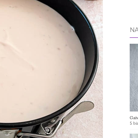
NA
Gaiv
5 bi