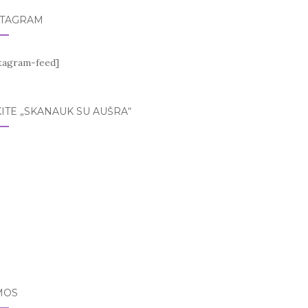
STAGRAM
stagram-feed]
ITE „SKANAUK SU AUŠRA“
MOS