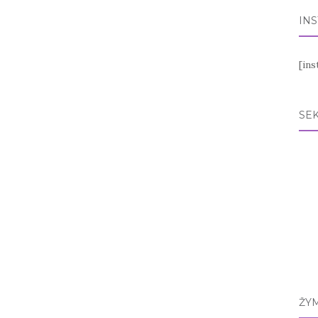
IN
[in
SEK
ŽY