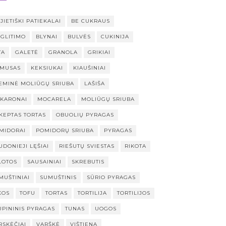
JIETIŠKI PATIEKALAI
BE CUKRAUS
 GLITIMO
BLYNAI
BULVĖS
CUKINIJA
TA
GALETĖ
GRANOLA
GRIKIAI
MUSAS
KEKSIUKAI
KIAUŠINIAI
EMINĖ MOLIŪGŲ SRIUBA
LAŠIŠA
KARONAI
MOCARELA
MOLIŪGŲ SRIUBA
KEPTAS TORTAS
OBUOLIŲ PYRAGAS
MIDORAI
POMIDORŲ SRIUBA
PYRAGAS
UDONIEJI LĘŠIAI
RIEŠUTŲ SVIESTAS
RIKOTA
LOTOS
SAUSAINIAI
SKREBUTIS
MUŠTINIAI
SUMUŠTINIS
SŪRIO PYRAGAS
KOS
TOFU
TORTAS
TORTILIJA
TORTILIJOS
UPININIS PYRAGAS
TUNAS
UOGOS
RSKĖČIAI
VARŠKĖ
VIŠTIENA