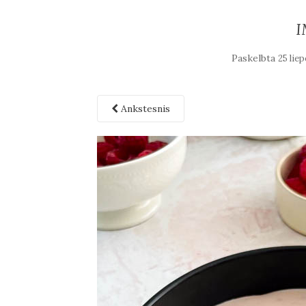
I
Paskelbta
25 lie
Ankstesnis