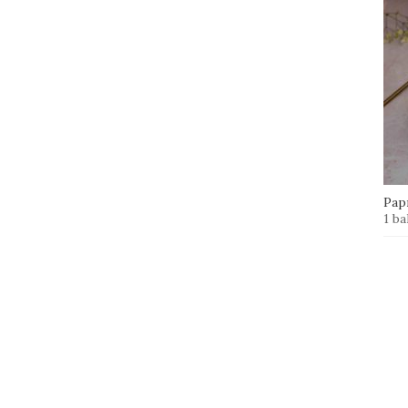
Papr
1 ba