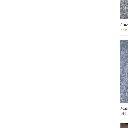
Slu
22 b
Mak
14 b