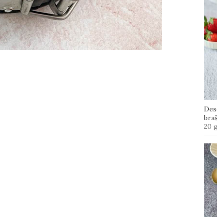
Des
bra
20 