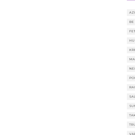
AZI
BE
FE
HU
KR
MA
NE
PO
RA
SA
SU
TA
TR
VA