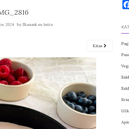
MG_2816
by
pos, 2024
Skanauk su Aušra
KA
Pagr
Kitas
Pusr
Vega
Sal
Sal
Sri
Užk
Api