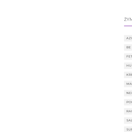
ŽY
AZI
BE
FE
HU
KR
MA
NE
PO
RA
SA
SU