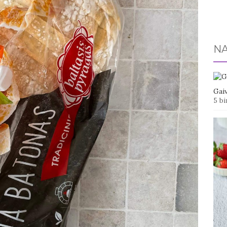
NA
Gaiv
5 bi