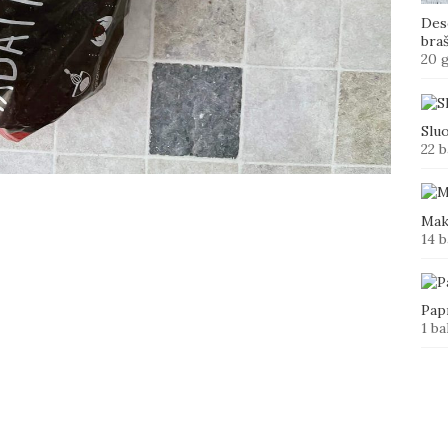
Des
bra
20 
Slu
22 b
Mak
14 b
Papr
1 ba