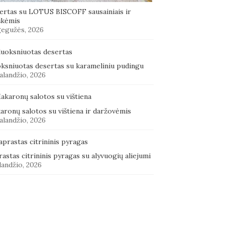
ertas su LOTUS BISCOFF sausainiais ir
škėmis
gegužės, 2026
oksniuotas desertas su karameliniu pudingu
alandžio, 2026
aronų salotos su vištiena ir daržovėmis
alandžio, 2026
astas citrininis pyragas su alyvuogių aliejumi
landžio, 2026