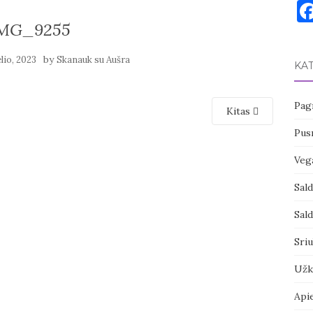
MG_9255
by
elio, 2023
Skanauk su Aušra
KA
Pagr
Kitas
Pusr
Vega
Sal
Sal
Sri
Užk
Api