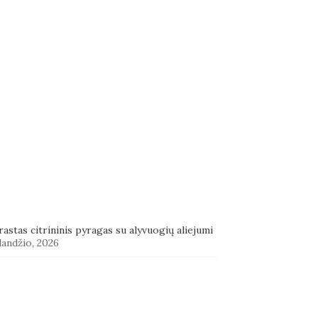
astas citrininis pyragas su alyvuogių aliejumi
landžio, 2026