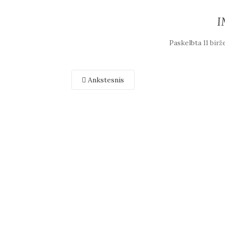
I
Paskelbta
11 birž
Ankstesnis