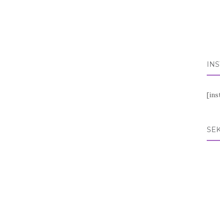
IN
[in
SEK