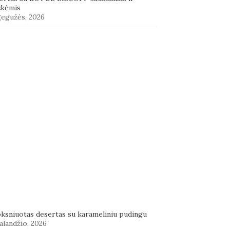
škėmis
gegužės, 2026
oksniuotas desertas su karameliniu pudingu
alandžio, 2026