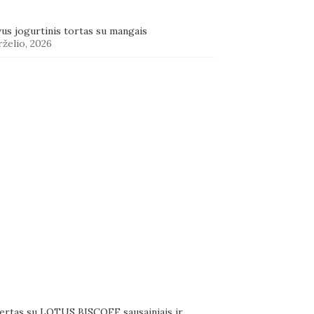
us jogurtinis tortas su mangais
rželio, 2026
ertas su LOTUS BISCOFF sausainiais ir