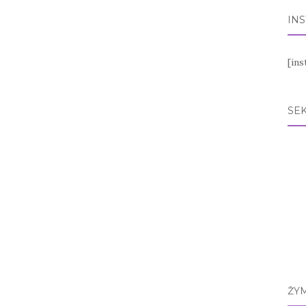
IN
[in
SEK
ŽY