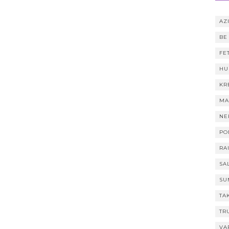
AZI
BE
FE
HU
KR
MA
NE
PO
RA
SA
SU
TA
TR
VA