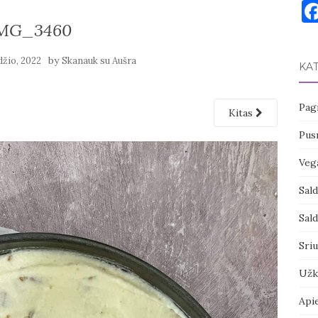
MG_3460
by
džio, 2022
Skanauk su Aušra
KA
Pagr
Kitas
Pusr
Vega
Sal
Sal
Sri
Užk
Api