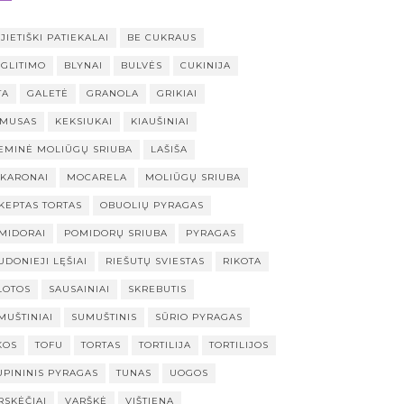
JIETIŠKI PATIEKALAI
BE CUKRAUS
 GLITIMO
BLYNAI
BULVĖS
CUKINIJA
TA
GALETĖ
GRANOLA
GRIKIAI
MUSAS
KEKSIUKAI
KIAUŠINIAI
EMINĖ MOLIŪGŲ SRIUBA
LAŠIŠA
KARONAI
MOCARELA
MOLIŪGŲ SRIUBA
KEPTAS TORTAS
OBUOLIŲ PYRAGAS
MIDORAI
POMIDORŲ SRIUBA
PYRAGAS
UDONIEJI LĘŠIAI
RIEŠUTŲ SVIESTAS
RIKOTA
LOTOS
SAUSAINIAI
SKREBUTIS
MUŠTINIAI
SUMUŠTINIS
SŪRIO PYRAGAS
KOS
TOFU
TORTAS
TORTILIJA
TORTILIJOS
UPININIS PYRAGAS
TUNAS
UOGOS
RSKĖČIAI
VARŠKĖ
VIŠTIENA