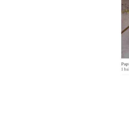
Papr
1 ba