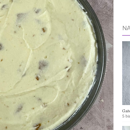
NA
Gaiv
5 bi