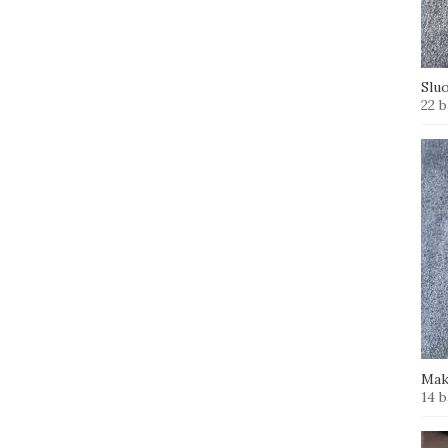
Slu
22 b
Mak
14 b