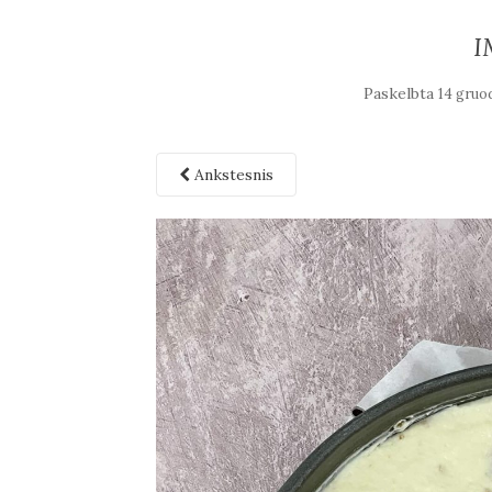
I
Paskelbta
14 gruo
Ankstesnis