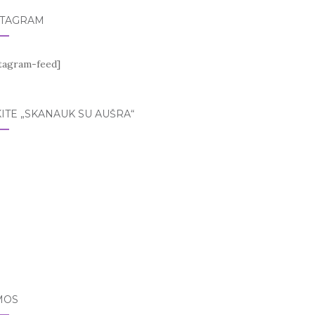
STAGRAM
stagram-feed]
ITE „SKANAUK SU AUŠRA“
MOS