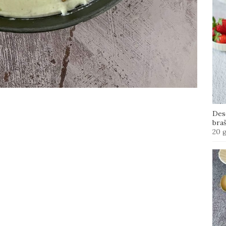
Des
bra
20 