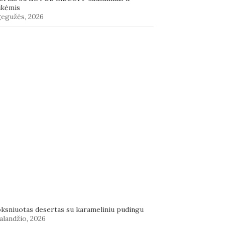
škėmis
gegužės, 2026
oksniuotas desertas su karameliniu pudingu
alandžio, 2026