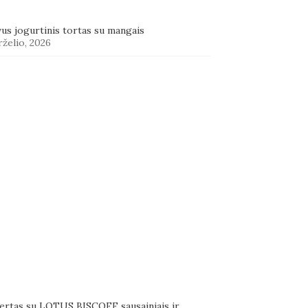
us jogurtinis tortas su mangais
rželio, 2026
ertas su LOTUS BISCOFF sausainiais ir