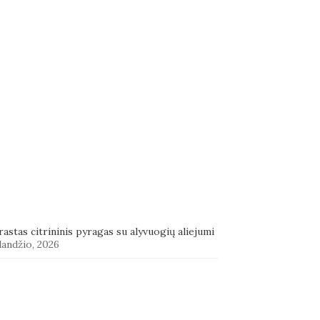
astas citrininis pyragas su alyvuogių aliejumi
landžio, 2026