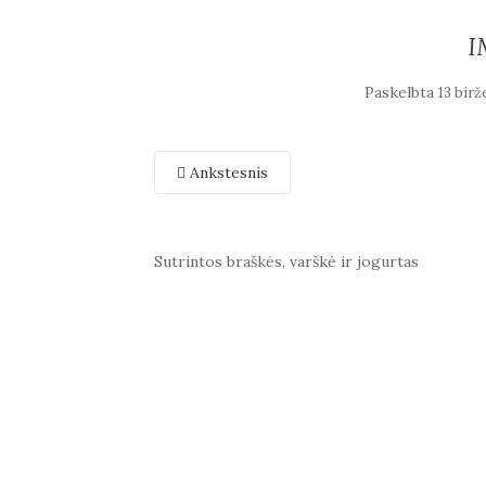
I
Paskelbta
13 birž
Ankstesnis
Sutrintos braškės, varškė ir jogurtas