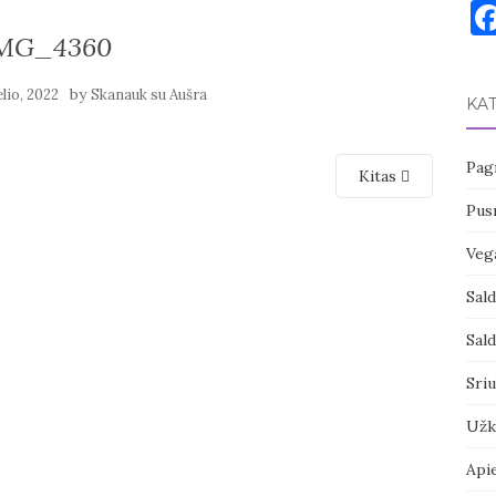
MG_4360
by
elio, 2022
Skanauk su Aušra
KA
Pagr
Kitas
Pusr
Vega
Sal
Sal
Sri
Užk
Api