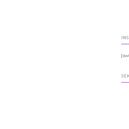
IN
[in
SEK