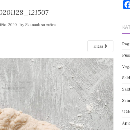
201128_121507
by
ičio, 2020
Skanauk su Aušra
KA
Pagr
Kitas
Pusr
Vega
Sal
Sal
Sri
Užk
Api