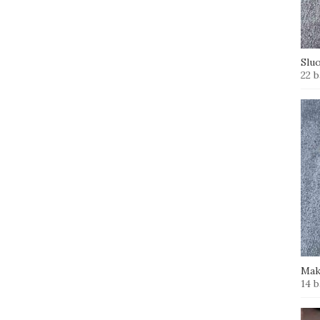
Slu
22 b
Mak
14 b