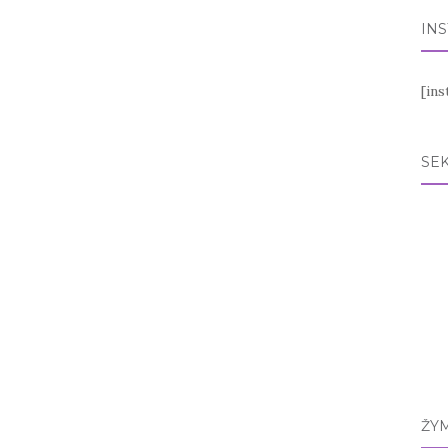
IN
[in
SEK
ŽY