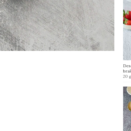
Des
bra
20 