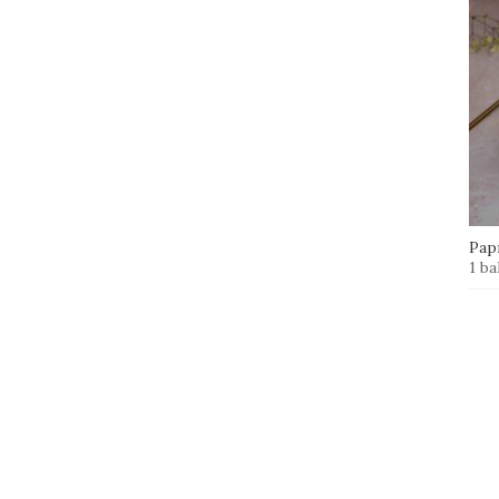
Papr
1 ba