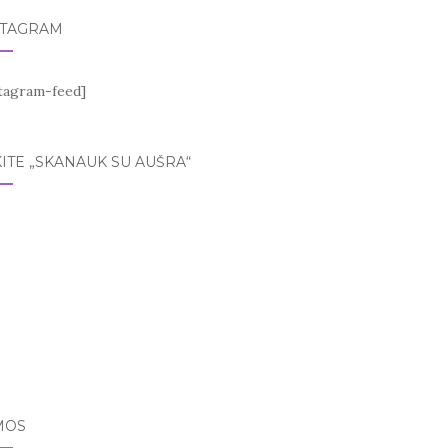
STAGRAM
stagram-feed]
ITE „SKANAUK SU AUŠRA“
MOS