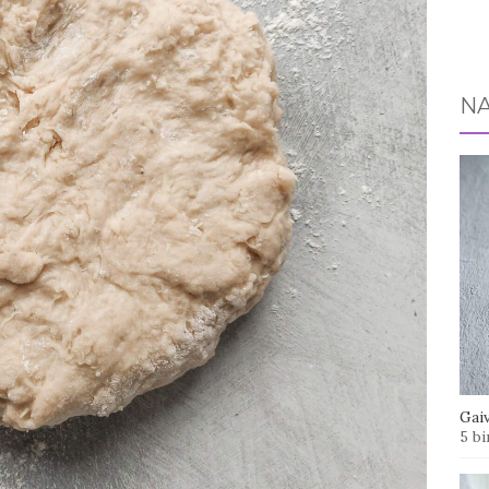
NA
Gaiv
5 bi