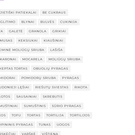
JIETIŠKI PATIEKALAI
BE CUKRAUS
 GLITIMO
BLYNAI
BULVĖS
CUKINIJA
TA
GALETĖ
GRANOLA
GRIKIAI
MUSAS
KEKSIUKAI
KIAUŠINIAI
EMINĖ MOLIŪGŲ SRIUBA
LAŠIŠA
KARONAI
MOCARELA
MOLIŪGŲ SRIUBA
KEPTAS TORTAS
OBUOLIŲ PYRAGAS
MIDORAI
POMIDORŲ SRIUBA
PYRAGAS
UDONIEJI LĘŠIAI
RIEŠUTŲ SVIESTAS
RIKOTA
LOTOS
SAUSAINIAI
SKREBUTIS
MUŠTINIAI
SUMUŠTINIS
SŪRIO PYRAGAS
KOS
TOFU
TORTAS
TORTILIJA
TORTILIJOS
UPININIS PYRAGAS
TUNAS
UOGOS
RSKĖČIAI
VARŠKĖ
VIŠTIENA