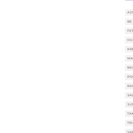
AZI
BE
FE
HU
KR
MA
NE
PO
RA
SA
SU
TA
TR
VA