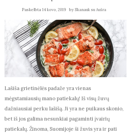
Paskelbta
by
14 kovo, 2019
Skanauk su Aušra
Lašiša grietinėlės padaže yra vienas
mėgstamiausių mano patiekalų! Iš visų žuvų
dažniausiai perku lašišą. Ji yra ne puikaus skonio,
bet iš jos galima nesunkiai pagaminti įvairių
patiekalų. Žinoma, Suomijoje ši žuvis yra ir pati