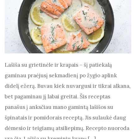
Lašiša su grietinėle ir krapais – šį patiekalą
gaminau praėjusį sekmadienį po žygio aplink
didelį ežerą. Buvau kiek nuvargusi ir tikrai alkana,
bet pagaminau jį labai greitai. Šis receptas
panašus į anksčiau mano gamintą lašišos su
špinatais ir pomidorais receptą. Jis sulaukė daug
dėmesio ir teigiamų atsiliepimų. Recepto nuoroda
yra čia. Lašiša su kreminiu krapų […]