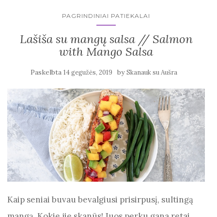
PAGRINDINIAI PATIEKALAI
Lašiša su mangų salsa // Salmon
with Mango Salsa
Paskelbta
by
14 gegužės, 2019
Skanauk su Aušra
Kaip seniai buvau bevalgiusi prisirpusį, sultingą
mangą. Kokie jie skanūs! Juos perku gana retai,