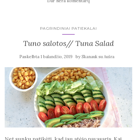
Dar nėra komentarų
PAGRINDINIAI PATIEKALAI
Tuno salotos// Tuna Salad
Paskelbta
by
1 balandžio, 2019
Skanauk su Aušra
Net sunku patikėti, kad jau atėjo pavasaris. Kai