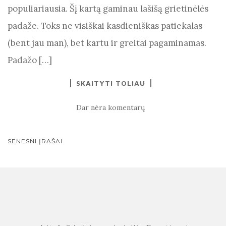
populiariausia. Šį kartą gaminau lašišą grietinėlės
padaže. Toks ne visiškai kasdieniškas patiekalas
(bent jau man), bet kartu ir greitai pagaminamas.
Padažo […]
SKAITYTI TOLIAU
Dar nėra komentarų
ĮRAŠŲ
SENESNI ĮRAŠAI
NAVIGACIJA