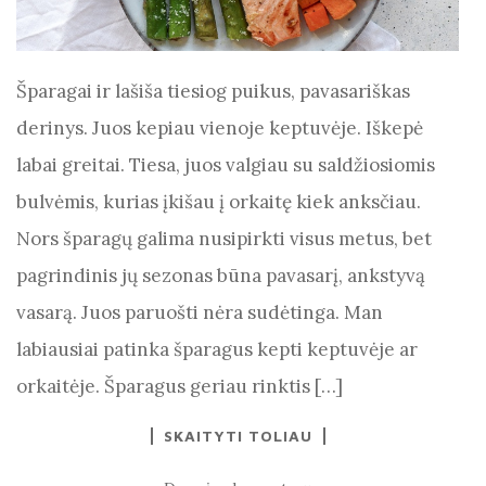
Šparagai ir lašiša tiesiog puikus, pavasariškas
derinys. Juos kepiau vienoje keptuvėje. Iškepė
labai greitai. Tiesa, juos valgiau su saldžiosiomis
bulvėmis, kurias įkišau į orkaitę kiek anksčiau.
Nors šparagų galima nusipirkti visus metus, bet
pagrindinis jų sezonas būna pavasarį, ankstyvą
vasarą. Juos paruošti nėra sudėtinga. Man
labiausiai patinka šparagus kepti keptuvėje ar
orkaitėje. Šparagus geriau rinktis […]
SKAITYTI TOLIAU