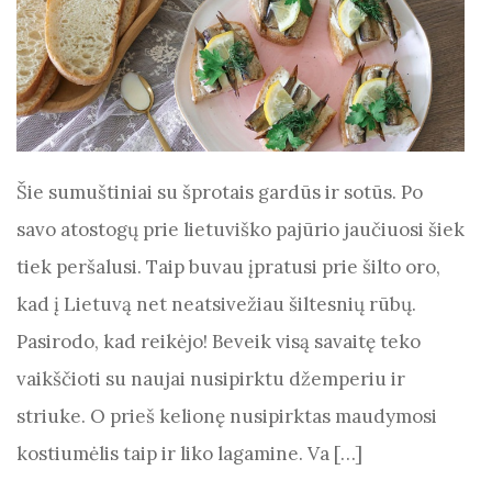
Šie sumuštiniai su šprotais gardūs ir sotūs. Po
savo atostogų prie lietuviško pajūrio jaučiuosi šiek
tiek peršalusi. Taip buvau įpratusi prie šilto oro,
kad į Lietuvą net neatsivežiau šiltesnių rūbų.
Pasirodo, kad reikėjo! Beveik visą savaitę teko
vaikščioti su naujai nusipirktu džemperiu ir
striuke. O prieš kelionę nusipirktas maudymosi
kostiumėlis taip ir liko lagamine. Va […]