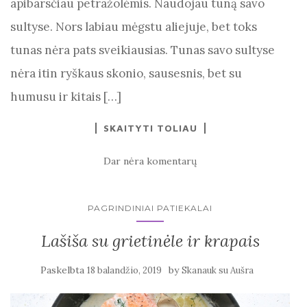
apibarsčiau petražolėmis. Naudojau tuną savo
sultyse. Nors labiau mėgstu aliejuje, bet toks
tunas nėra pats sveikiausias. Tunas savo sultyse
nėra itin ryškaus skonio, sausesnis, bet su
humusu ir kitais […]
SKAITYTI TOLIAU
Dar nėra komentarų
PAGRINDINIAI PATIEKALAI
Lašiša su grietinėle ir krapais
Paskelbta
by
18 balandžio, 2019
Skanauk su Aušra