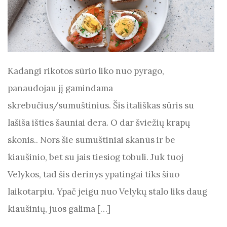
Kadangi rikotos sūrio liko nuo pyrago,
panaudojau jį gamindama
skrebučius/sumuštinius. Šis itališkas sūris su
lašiša išties šauniai dera. O dar šviežių krapų
skonis.. Nors šie sumuštiniai skanūs ir be
kiaušinio, bet su jais tiesiog tobuli. Juk tuoj
Velykos, tad šis derinys ypatingai tiks šiuo
laikotarpiu. Ypač jeigu nuo Velykų stalo liks daug
kiaušinių, juos galima […]