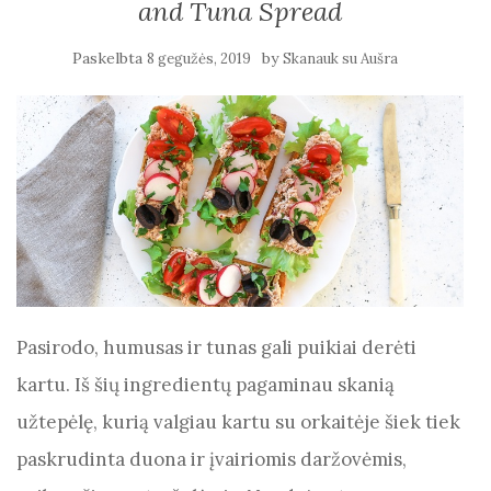
and Tuna Spread
Paskelbta
by
8 gegužės, 2019
Skanauk su Aušra
Pasirodo, humusas ir tunas gali puikiai derėti
kartu. Iš šių ingredientų pagaminau skanią
užtepėlę, kurią valgiau kartu su orkaitėje šiek tiek
paskrudinta duona ir įvairiomis daržovėmis,