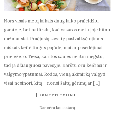
Nors visais metų laikais daug laiko praleidžiu
gamtoje, bet natūralu, kad vasaros metu joje būnu
dažniausiai. Praėjusią savaitę pasivaikščiojimus
miškais keitė tingūs pagulėjimai ar pasėdėjimai
prie ežero. Tiesa, karštos saulės ne itin mėgstu,
tad ja džiaugiuosi pavėsyje. Karštu oru keičiasi ir
valgymo ypatumai. Rodos, vieną akimirką valgyti
visai nesinori, kitą – norisi šaltų gėrimų ar […]
SKAITYTI TOLIAU
Dar nėra komentarų