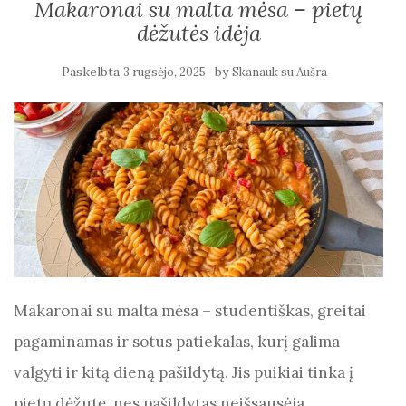
Makaronai su malta mėsa – pietų
dėžutės idėja
Paskelbta
by
3 rugsėjo, 2025
Skanauk su Aušra
Makaronai su malta mėsa – studentiškas, greitai
pagaminamas ir sotus patiekalas, kurį galima
valgyti ir kitą dieną pašildytą. Jis puikiai tinka į
pietų dėžutę, nes pašildytas neišsausėja.