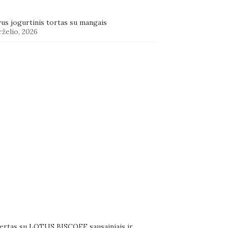
us jogurtinis tortas su mangais
rželio, 2026
ertas su LOTUS BISCOFF sausainiais ir