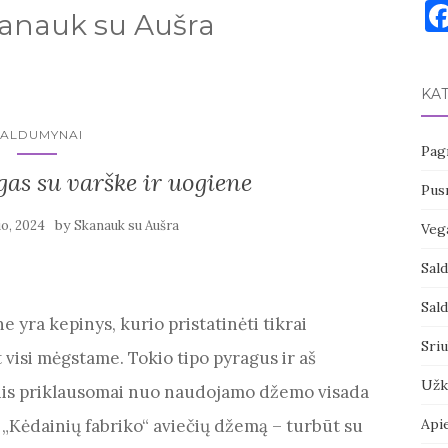
kanauk su Aušra
KA
SALDUMYNAI
Pagr
as su varške ir uogiene
Pusr
by
io, 2024
Skanauk su Aušra
Vega
Sal
Sal
e yra kepinys, kurio pristatinėti tikrai
Sri
t visi mėgstame. Tokio tipo pyragus ir aš
Užk
onis priklausomai nuo naudojamo džemo visada
u „Kėdainių fabriko“ aviečių džemą – turbūt su
Api