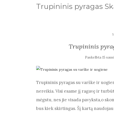
Trupininis pyragas S
Trupininis pyrag
Paskelbta
15 saus
Trupininis pyragas su varške ir uogien
nereikia. Visi esame jį ragavę ir turbū
mėgstu, nes jie visada pavyksta,o sk
bus kiek skirtingas. Šį kartą naudoja