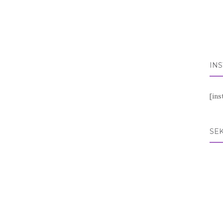
IN
[in
SEK