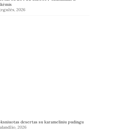
škėmis
gegužės, 2026
oksniuotas desertas su karameliniu pudingu
alandžio, 2026