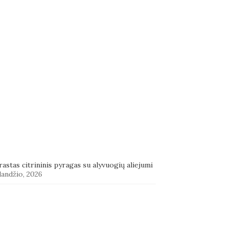
astas citrininis pyragas su alyvuogių aliejumi
landžio, 2026