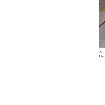
Papr
1 ba