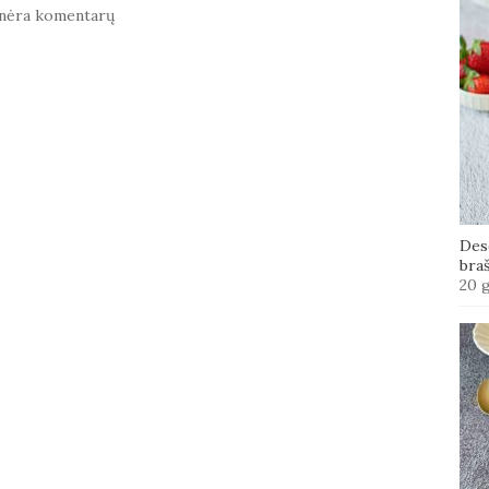
nėra komentarų
Des
bra
20 