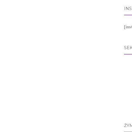
IN
[in
SEK
ŽY