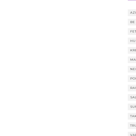
AZI
BE
FE
HU
KR
MA
NE
PO
RA
SA
SU
TA
TR
VA