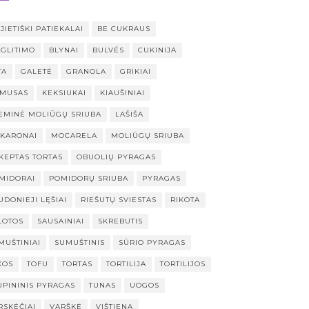
JIETIŠKI PATIEKALAI
BE CUKRAUS
 GLITIMO
BLYNAI
BULVĖS
CUKINIJA
TA
GALETĖ
GRANOLA
GRIKIAI
MUSAS
KEKSIUKAI
KIAUŠINIAI
EMINĖ MOLIŪGŲ SRIUBA
LAŠIŠA
KARONAI
MOCARELA
MOLIŪGŲ SRIUBA
KEPTAS TORTAS
OBUOLIŲ PYRAGAS
MIDORAI
POMIDORŲ SRIUBA
PYRAGAS
UDONIEJI LĘŠIAI
RIEŠUTŲ SVIESTAS
RIKOTA
LOTOS
SAUSAINIAI
SKREBUTIS
MUŠTINIAI
SUMUŠTINIS
SŪRIO PYRAGAS
KOS
TOFU
TORTAS
TORTILIJA
TORTILIJOS
UPININIS PYRAGAS
TUNAS
UOGOS
RSKĖČIAI
VARŠKĖ
VIŠTIENA