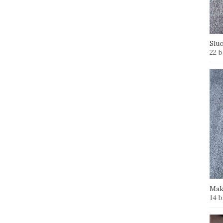
Slu
22 b
Mak
14 b