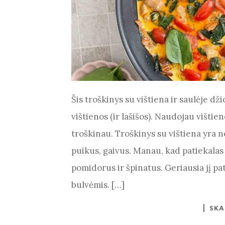
Šis troškinys su vištiena ir saulėje d
vištienos (ir lašišos). Naudojau vištie
troškinau. Troškinys su vištiena yra n
puikus, gaivus. Manau, kad patiekalas
pomidorus ir špinatus. Geriausia jį pa
bulvėmis. […]
SKA