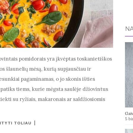
NA
žiovintais pomidorais yra įkvėptas toskanietiškos
nos šlaunelių mėsą, kurią supjausčiau ir
esunkiai pagaminamas, o jo skonis išties
 patiks tiems, kurie mėgsta saulėje džiovintus
tiekti su ryžiais, makaronais ar saldžiosiomis
Gaiv
5 bi
ITYTI TOLIAU