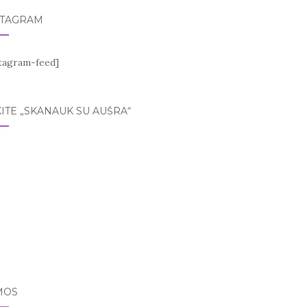
STAGRAM
stagram-feed]
ITE „SKANAUK SU AUŠRA“
MOS