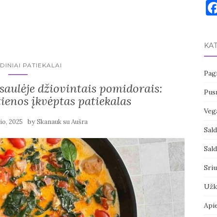
KA
DINIAI PATIEKALAI
Pagr
 saulėje džiovintais pomidorais:
Pusr
tienos įkvėptas patiekalas
Vega
by
io, 2025
Skanauk su Aušra
Sal
Sal
Sri
Užk
Api