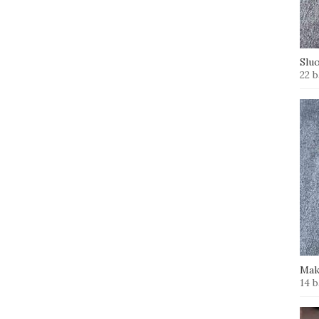
Slu
22 b
Mak
14 b