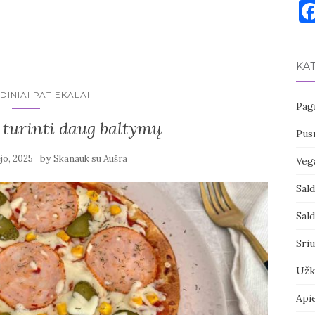
KA
DINIAI PATIEKALAI
Pagr
 turinti daug baltymų
Pusr
by
jo, 2025
Skanauk su Aušra
Vega
Sal
Sal
Sri
Užk
Api