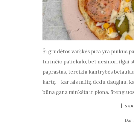
Ši grūdėtos varškės pica yra puikus pa
turinčio patiekalo, bet nesinori ilgai 
paprastas, tereikia kantrybės belaukia
kartų – kartais miltų dedu daugiau, kar
būna gana minkšta ir plona. Stengiuos
SKA
Dar 