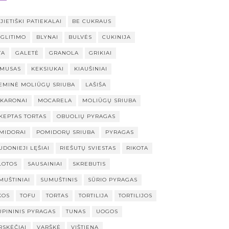
JIETIŠKI PATIEKALAI
BE CUKRAUS
 GLITIMO
BLYNAI
BULVĖS
CUKINIJA
TA
GALETĖ
GRANOLA
GRIKIAI
MUSAS
KEKSIUKAI
KIAUŠINIAI
EMINĖ MOLIŪGŲ SRIUBA
LAŠIŠA
KARONAI
MOCARELA
MOLIŪGŲ SRIUBA
KEPTAS TORTAS
OBUOLIŲ PYRAGAS
MIDORAI
POMIDORŲ SRIUBA
PYRAGAS
UDONIEJI LĘŠIAI
RIEŠUTŲ SVIESTAS
RIKOTA
LOTOS
SAUSAINIAI
SKREBUTIS
MUŠTINIAI
SUMUŠTINIS
SŪRIO PYRAGAS
KOS
TOFU
TORTAS
TORTILIJA
TORTILIJOS
UPININIS PYRAGAS
TUNAS
UOGOS
RSKĖČIAI
VARŠKĖ
VIŠTIENA