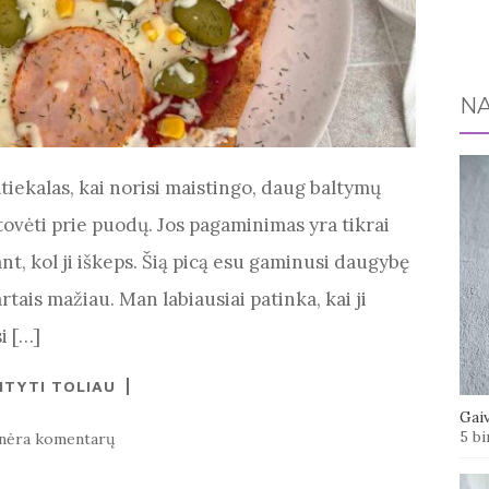
NA
tiekalas, kai norisi maistingo, daug baltymų
stovėti prie puodų. Jos pagaminimas yra tikrai
nt, kol ji iškeps. Šią picą esu gaminusi daugybę
tais mažiau. Man labiausiai patinka, kai ji
i […]
ITYTI TOLIAU
Gaiv
5 bi
nėra komentarų