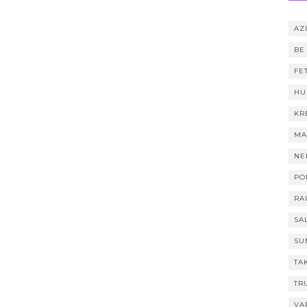
AZI
BE
FE
HU
KR
MA
NE
PO
RA
SA
SU
TA
TR
VA