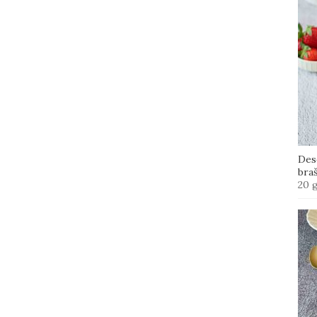
Des
bra
20 