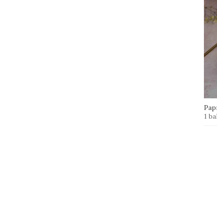
Papr
1 ba