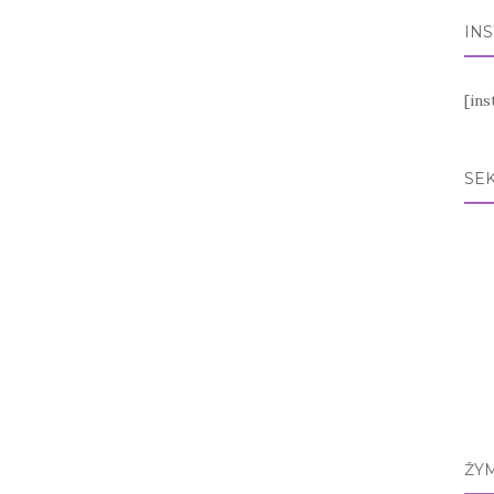
IN
[in
SEK
ŽY