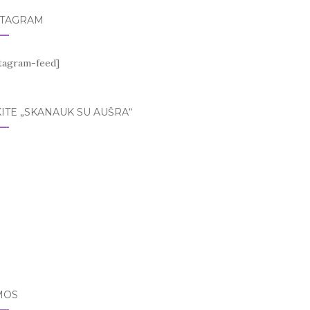
STAGRAM
stagram-feed]
ITE „SKANAUK SU AUŠRA“
MOS