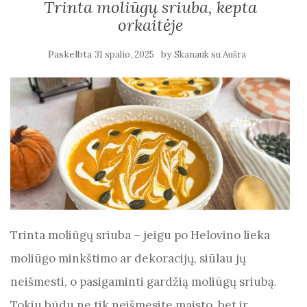
Trinta moliūgų sriuba, kepta
orkaitėje
Paskelbta
by
31 spalio, 2025
Skanauk su Aušra
Trinta moliūgų sriuba – jeigu po Helovino lieka
moliūgo minkštimo ar dekoracijų, siūlau jų
neišmesti, o pasigaminti gardžią moliūgų sriubą.
Tokiu būdu ne tik neišmesite maisto, bet ir