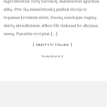
ingredientus: virtą burokėlį, marinuotus agurkus,
silkę. Prie šių sumuštinukų puikiai derėjo ir
tepamas kreminis sūris. Duoną naudojau ruginę,
skirtą skrudinimui, silkės filė rinkausi be aliejaus,
sausą. Panašūs receptai: […]
SKAITYTI TOLIAU
komentarai 4