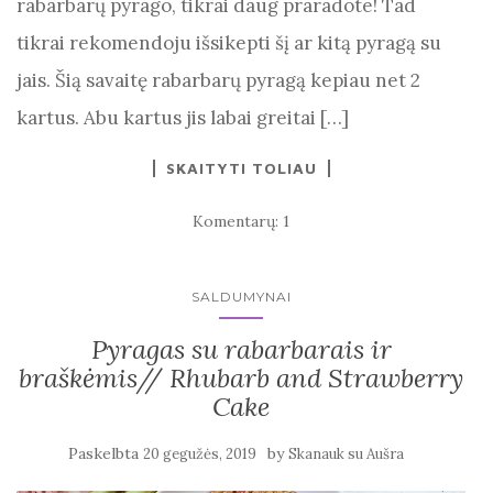
rabarbarų pyrago, tikrai daug praradote! Tad
tikrai rekomendoju išsikepti šį ar kitą pyragą su
jais. Šią savaitę rabarbarų pyragą kepiau net 2
kartus. Abu kartus jis labai greitai […]
SKAITYTI TOLIAU
Komentarų: 1
SALDUMYNAI
Pyragas su rabarbarais ir
braškėmis// Rhubarb and Strawberry
Cake
Paskelbta
by
20 gegužės, 2019
Skanauk su Aušra