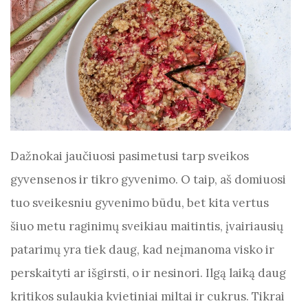
Dažnokai jaučiuosi pasimetusi tarp sveikos
gyvensenos ir tikro gyvenimo. O taip, aš domiuosi
tuo sveikesniu gyvenimo būdu, bet kita vertus
šiuo metu raginimų sveikiau maitintis, įvairiausių
patarimų yra tiek daug, kad neįmanoma visko ir
perskaityti ar išgirsti, o ir nesinori. Ilgą laiką daug
kritikos sulaukia kvietiniai miltai ir cukrus. Tikrai