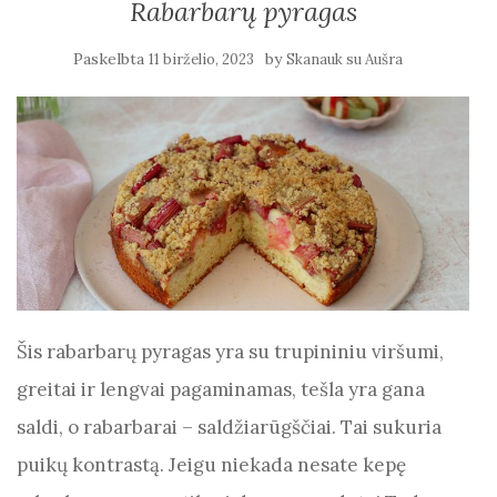
Rabarbarų pyragas
Paskelbta
by
11 birželio, 2023
Skanauk su Aušra
Šis rabarbarų pyragas yra su trupininiu viršumi,
greitai ir lengvai pagaminamas, tešla yra gana
saldi, o rabarbarai – saldžiarūgščiai. Tai sukuria
puikų kontrastą. Jeigu niekada nesate kepę