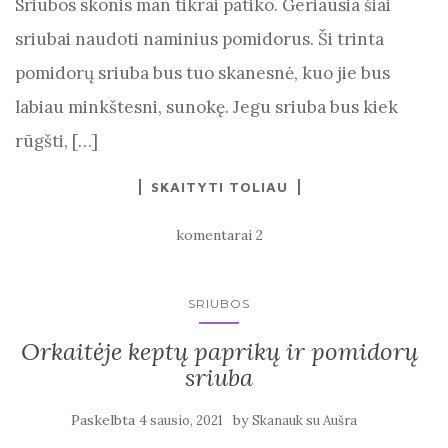
Sriubos skonis man tikrai patiko. Geriausia šiai
sriubai naudoti naminius pomidorus. Ši trinta
pomidorų sriuba bus tuo skanesnė, kuo jie bus
labiau minkštesni, sunokę. Jegu sriuba bus kiek
rūgšti, […]
SKAITYTI TOLIAU
komentarai 2
SRIUBOS
Orkaitėje keptų paprikų ir pomidorų
sriuba
Paskelbta
by
4 sausio, 2021
Skanauk su Aušra