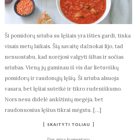
Ši pomidorų sriuba su lęšiais yra išties gardi, tinka
visais metų laikais. Šią savaitę dažnokai lijo, tad
nenuostabu, kad norėjosi valgyti šiltas ir sočias
sriubas. Vieną jų gaminau iš vis dar lietuviškų
pomidorų ir raudonųjų lęšių. Ši sriuba alsuoja
vasara, bet lęšiai suteikė ir tikro rudeniškumo.
Nors nesu didelė ankštinių megėja, bet
raudonuosius lęšius tikrai mėgstu. […]
SKAITYTI TOLIAU
Dar nėra komentarų