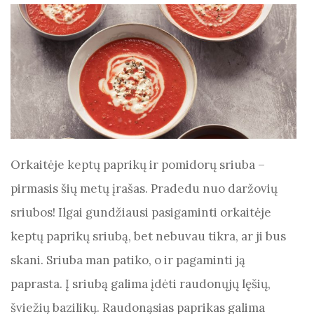
Orkaitėje keptų paprikų ir pomidorų sriuba –
pirmasis šių metų įrašas. Pradedu nuo daržovių
sriubos! Ilgai gundžiausi pasigaminti orkaitėje
keptų paprikų sriubą, bet nebuvau tikra, ar ji bus
skani. Sriuba man patiko, o ir pagaminti ją
paprasta. Į sriubą galima įdėti raudonųjų lęšių,
šviežių bazilikų. Raudonąsias paprikas galima