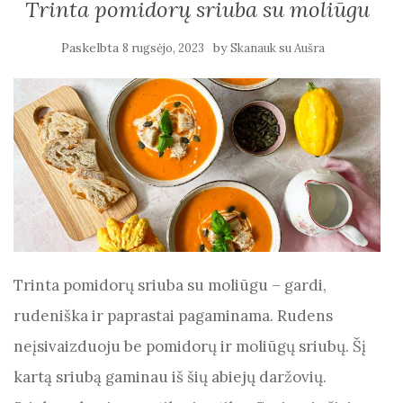
Trinta pomidorų sriuba su moliūgu
Paskelbta
by
8 rugsėjo, 2023
Skanauk su Aušra
Trinta pomidorų sriuba su moliūgu – gardi,
rudeniška ir paprastai pagaminama. Rudens
neįsivaizduoju be pomidorų ir moliūgų sriubų. Šį
kartą sriubą gaminau iš šių abiejų daržovių.