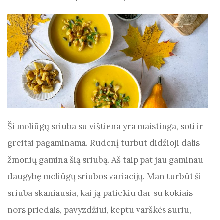
Ši moliūgų sriuba su vištiena yra maistinga, soti ir
greitai pagaminama. Rudenį turbūt didžioji dalis
žmonių gamina šią sriubą. Aš taip pat jau gaminau
daugybę moliūgų sriubos variacijų. Man turbūt ši
sriuba skaniausia, kai ją patiekiu dar su kokiais
nors priedais, pavyzdžiui, keptu varškės sūriu,