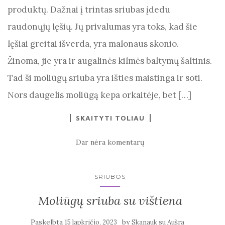
produktų. Dažnai į trintas sriubas įdedu
raudonųjų lęšių. Jų privalumas yra toks, kad šie
lęšiai greitai išverda, yra malonaus skonio.
Žinoma, jie yra ir augalinės kilmės baltymų šaltinis.
Tad ši moliūgų sriuba yra išties maistinga ir soti.
Nors daugelis moliūgą kepa orkaitėje, bet […]
SKAITYTI TOLIAU
Dar nėra komentarų
SRIUBOS
Moliūgų sriuba su vištiena
Paskelbta
by
15 lapkričio, 2023
Skanauk su Aušra