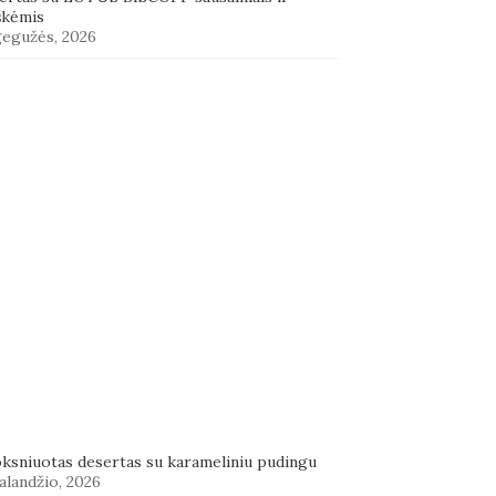
škėmis
gegužės, 2026
oksniuotas desertas su karameliniu pudingu
alandžio, 2026