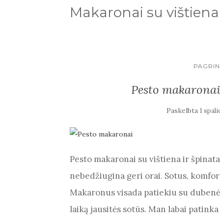
Makaronai su vištiena
PAGRIN
Pesto makaronai 
Paskelbta
1 spali
Pesto makaronai su vištiena ir špinatai
nebedžiugina geri orai. Sotus, komfort
Makaronus visada patiekiu su dubenėliu 
laiką jausitės sotūs. Man labai patin