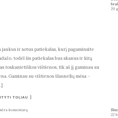
bra
20 
a jaukus ir sotus patiekalas, kurį pagaminsite
adažo, todėl šis patiekalas bus skanus ir kitą
as toskanietiškos vištienos, tik aš jį gaminau su
iena. Gaminau su vištienos šlaunelių mėsa –
…]
ITYTI TOLIAU
nėra komentarų
Slu
22 b