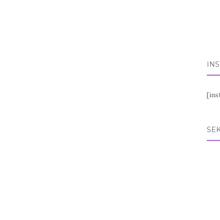
IN
[in
SEK