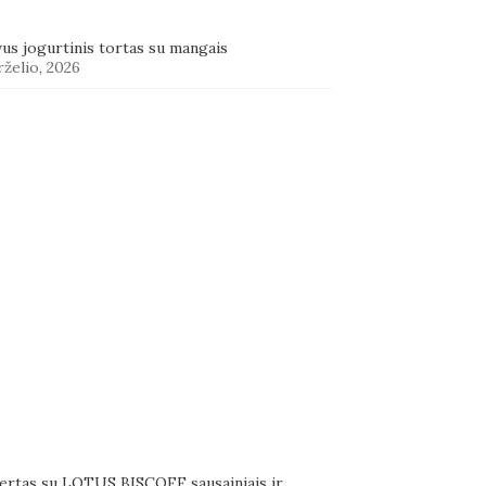
us jogurtinis tortas su mangais
rželio, 2026
ertas su LOTUS BISCOFF sausainiais ir