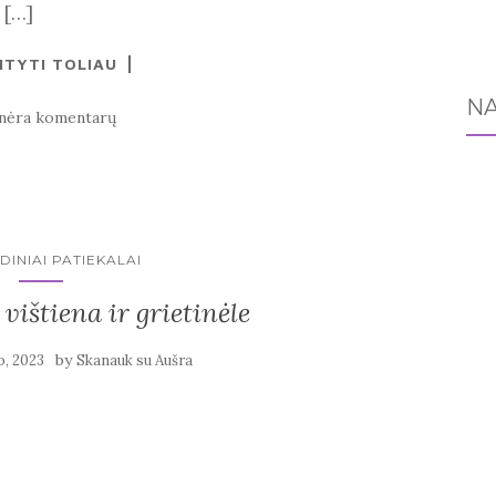
 […]
ITYTI TOLIAU
NA
nėra komentarų
DINIAI PATIEKALAI
ištiena ir grietinėle
by
o, 2023
Skanauk su Aušra