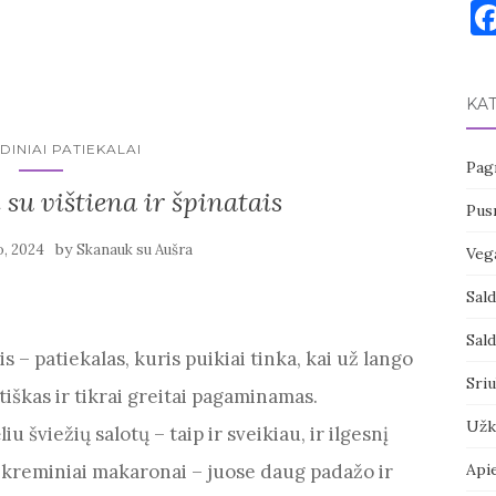
KA
DINIAI PATIEKALAI
Pagr
su vištiena ir špinatais
Pusr
by
o, 2024
Skanauk su Aušra
Vega
Sal
Sal
s – patiekalas, kuris puikiai tinka, kai už lango
Sri
iškas ir tikrai greitai pagaminamas.
Užk
šviežių salotų – taip ir sveikiau, ir ilgesnį
ka kreminiai makaronai – juose daug padažo ir
Api