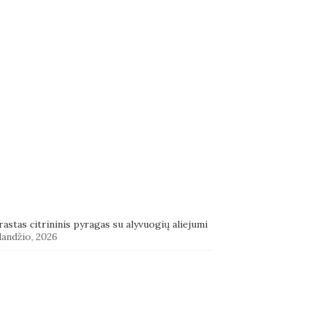
astas citrininis pyragas su alyvuogių aliejumi
landžio, 2026