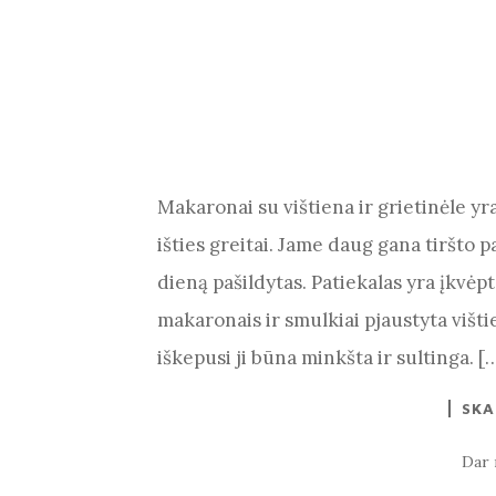
Makaronai su vištiena ir grietinėle yr
išties greitai. Jame daug gana tiršto p
dieną pašildytas. Patiekalas yra įkvėpt
makaronais ir smulkiai pjaustyta višt
iškepusi ji būna minkšta ir sultinga. [
SKA
Dar 