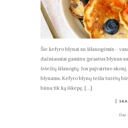
Šie kefyro blynai su šilauogėmis – vas
dažniausiai gaminu įprastus blynus su k
šviežių šilauogių. Jos paįvairino skon
blynams. Kefyro blynų tešla turėtų būti
būna tik ką iškepę, […]
SKA
Dar 