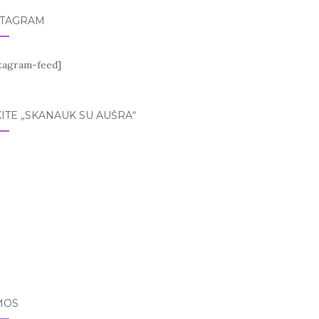
STAGRAM
stagram-feed]
ITE „SKANAUK SU AUŠRA“
MOS