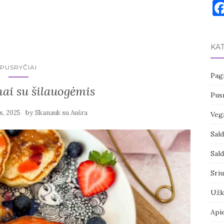
KA
PUSRYČIAI
Pagr
nai su šilauogėmis
Pusr
by
s, 2025
Skanauk su Aušra
Vega
Sal
Sal
Sri
Užk
Api