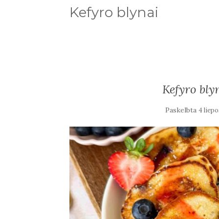
Kefyro blynai
Kefyro bly
Paskelbta
4 liepo