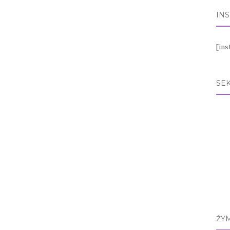
IN
[in
SEK
ŽY