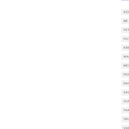
AZI
BE
FE
HU
KR
MA
NE
PO
RA
SA
SU
TA
TR
VA