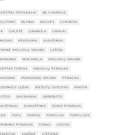
JIETIŠKI PATIEKALAI
BE CUKRAUS
 GLITIMO
BLYNAI
BULVĖS
CUKINIJA
TA
GALETĖ
GRANOLA
GRIKIAI
MUSAS
KEKSIUKAI
KIAUŠINIAI
EMINĖ MOLIŪGŲ SRIUBA
LAŠIŠA
KARONAI
MOCARELA
MOLIŪGŲ SRIUBA
KEPTAS TORTAS
OBUOLIŲ PYRAGAS
MIDORAI
POMIDORŲ SRIUBA
PYRAGAS
UDONIEJI LĘŠIAI
RIEŠUTŲ SVIESTAS
RIKOTA
LOTOS
SAUSAINIAI
SKREBUTIS
MUŠTINIAI
SUMUŠTINIS
SŪRIO PYRAGAS
KOS
TOFU
TORTAS
TORTILIJA
TORTILIJOS
UPININIS PYRAGAS
TUNAS
UOGOS
RSKĖČIAI
VARŠKĖ
VIŠTIENA