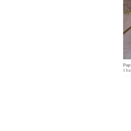
Papr
1 ba