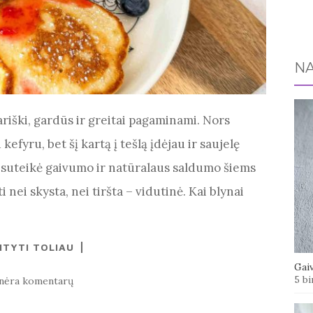
NA
ariški, gardūs ir greitai pagaminami. Nors
efyru, bet šį kartą į tešlą įdėjau ir saujelę
į, suteikė gaivumo ir natūralaus saldumo šiems
 nei skysta, nei tiršta – vidutinė. Kai blynai
ITYTI TOLIAU
Gaiv
5 bi
nėra komentarų