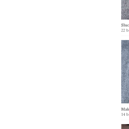
Slu
22 b
Mak
14 b