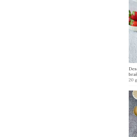
Des
bra
20 