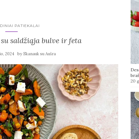
DINIAI PATIEKALAI
su saldžiąja bulve ir feta
by
io, 2024
Skanauk su Aušra
Des
bra
20 