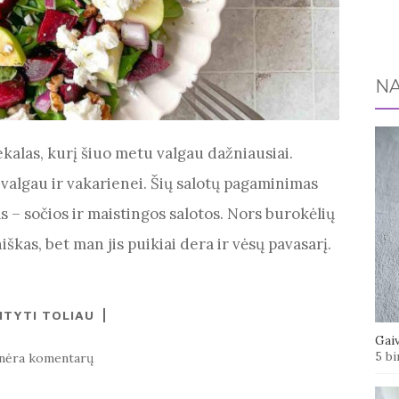
NA
ekalas, kurį šiuo metu valgau dažniausiai.
 valgau ir vakarienei. Šių salotų pagaminimas
s – sočios ir maistingos salotos. Nors burokėlių
škas, bet man jis puikiai dera ir vėsų pavasarį.
ITYTI TOLIAU
Gaiv
5 bi
nėra komentarų