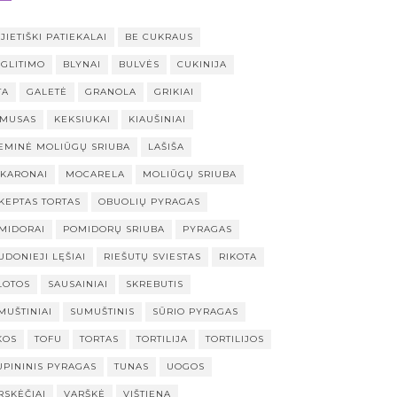
JIETIŠKI PATIEKALAI
BE CUKRAUS
 GLITIMO
BLYNAI
BULVĖS
CUKINIJA
TA
GALETĖ
GRANOLA
GRIKIAI
MUSAS
KEKSIUKAI
KIAUŠINIAI
EMINĖ MOLIŪGŲ SRIUBA
LAŠIŠA
KARONAI
MOCARELA
MOLIŪGŲ SRIUBA
KEPTAS TORTAS
OBUOLIŲ PYRAGAS
MIDORAI
POMIDORŲ SRIUBA
PYRAGAS
UDONIEJI LĘŠIAI
RIEŠUTŲ SVIESTAS
RIKOTA
LOTOS
SAUSAINIAI
SKREBUTIS
MUŠTINIAI
SUMUŠTINIS
SŪRIO PYRAGAS
KOS
TOFU
TORTAS
TORTILIJA
TORTILIJOS
UPININIS PYRAGAS
TUNAS
UOGOS
RSKĖČIAI
VARŠKĖ
VIŠTIENA