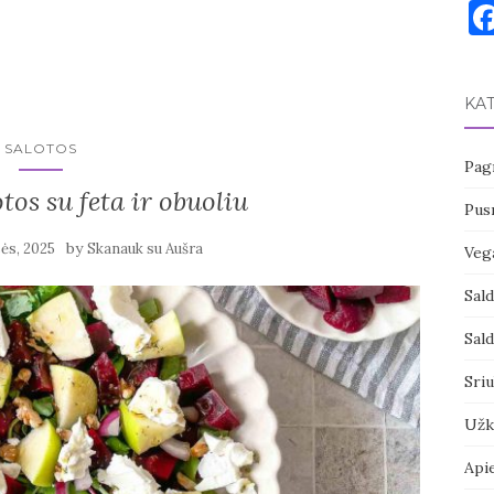
KA
SALOTOS
Pagr
tos su feta ir obuoliu
Pusr
by
ės, 2025
Skanauk su Aušra
Vega
Sal
Sal
Sri
Užk
Api