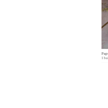
Papr
1 ba