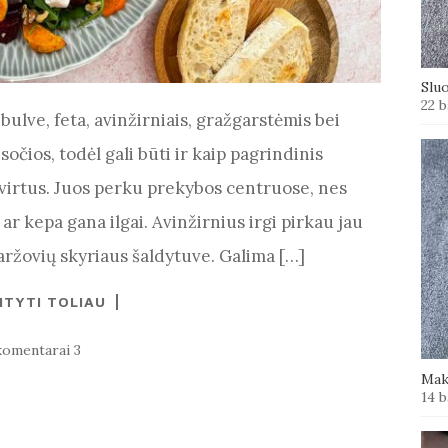
Slu
22 b
 bulve, feta, avinžirniais, gražgarstėmis bei
 sočios, todėl gali būti ir kaip pagrindinis
švirtus. Juos perku prekybos centruose, nes
 ar kepa gana ilgai. Avinžirnius irgi pirkau jau
daržovių skyriaus šaldytuve. Galima […]
ITYTI TOLIAU
komentarai 3
Mak
14 b