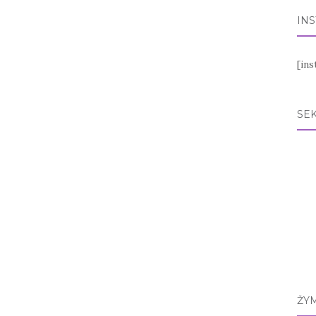
IN
[in
SEK
ŽY