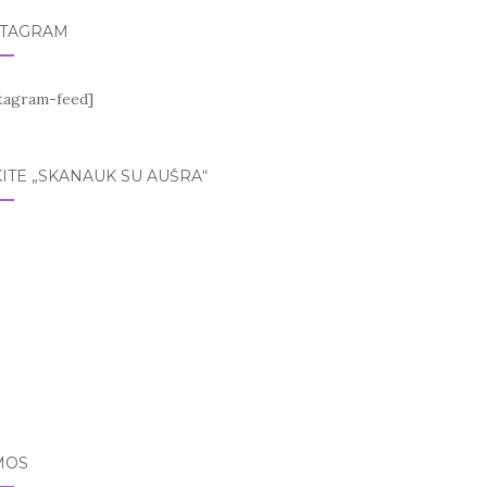
STAGRAM
stagram-feed]
ITE „SKANAUK SU AUŠRA“
MOS