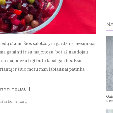
NA
alėdų stalui. Šios salotos yra gardžios, nesunkiai
ima gaminti ir su majonezu, bet aš naudojau
s su majonezu irgi būtų labai gardus. Esu
riantą ir šiuo metu man labiausiai patinka
ITYTI TOLIAU
Gaiv
5 bi
nėra komentarų