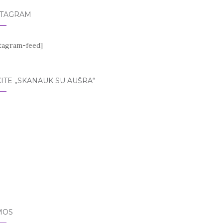
STAGRAM
stagram-feed]
ITE „SKANAUK SU AUŠRA“
MOS