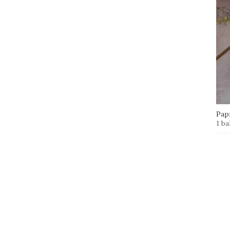
Papr
1 ba