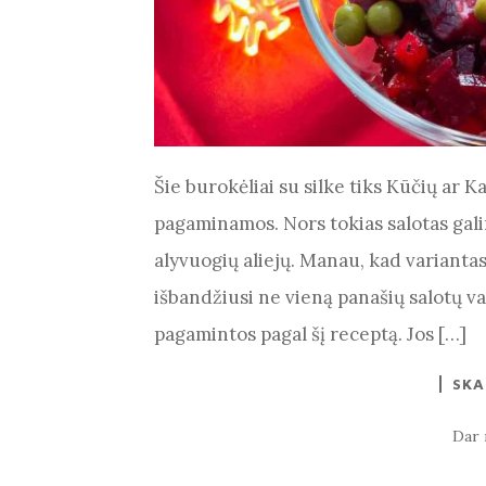
Šie burokėliai su silke tiks Kūčių ar K
pagaminamos. Nors tokias salotas gal
alyvuogių aliejų. Manau, kad varianta
išbandžiusi ne vieną panašių salotų va
pagamintos pagal šį receptą. Jos […]
SKA
Dar 