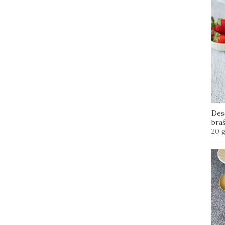
Des
bra
20 