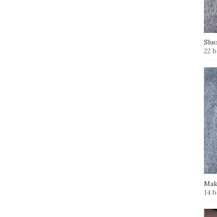
Slu
22 b
Mak
14 b