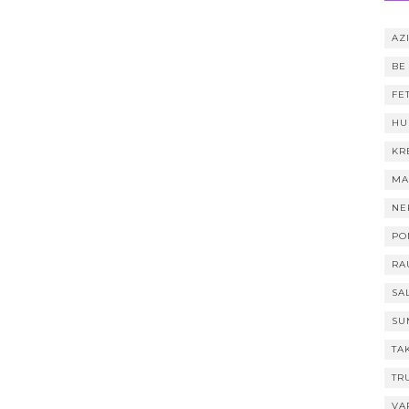
AZI
BE
FE
HU
KR
MA
NE
PO
RA
SA
SU
TA
TR
VA