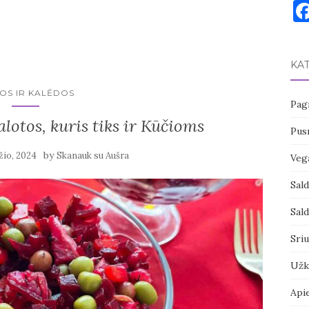
KA
OS IR KALĖDOS
Pagr
salotos, kuris tiks ir Kūčioms
Pusr
by
žio, 2024
Skanauk su Aušra
Vega
Sal
Sal
Sri
Užk
Api