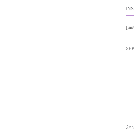
IN
[in
SEK
ŽY