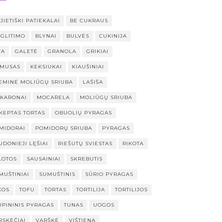
JIETIŠKI PATIEKALAI
BE CUKRAUS
 GLITIMO
BLYNAI
BULVĖS
CUKINIJA
TA
GALETĖ
GRANOLA
GRIKIAI
MUSAS
KEKSIUKAI
KIAUŠINIAI
EMINĖ MOLIŪGŲ SRIUBA
LAŠIŠA
KARONAI
MOCARELA
MOLIŪGŲ SRIUBA
KEPTAS TORTAS
OBUOLIŲ PYRAGAS
MIDORAI
POMIDORŲ SRIUBA
PYRAGAS
UDONIEJI LĘŠIAI
RIEŠUTŲ SVIESTAS
RIKOTA
LOTOS
SAUSAINIAI
SKREBUTIS
MUŠTINIAI
SUMUŠTINIS
SŪRIO PYRAGAS
KOS
TOFU
TORTAS
TORTILIJA
TORTILIJOS
UPININIS PYRAGAS
TUNAS
UOGOS
RSKĖČIAI
VARŠKĖ
VIŠTIENA