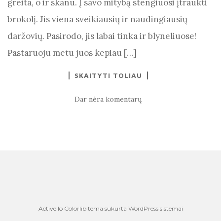
greita, o ir skanu. Į savo mitybą stengiuosi įtraukti
brokolį. Jis viena sveikiausių ir naudingiausių
daržovių. Pasirodo, jis labai tinka ir blyneliuose!
Pastaruoju metu juos kepiau […]
SKAITYTI TOLIAU
Dar nėra komentarų
Activello
Colorlib
tema sukurta
WordPress
sistemai