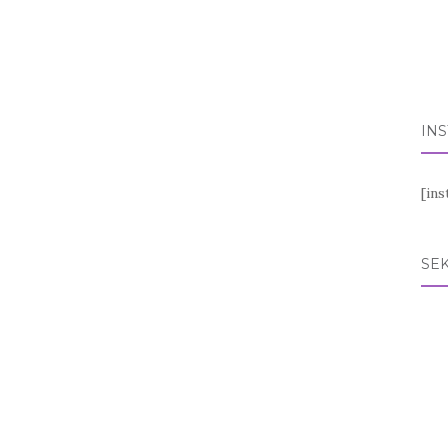
IN
[in
SEK