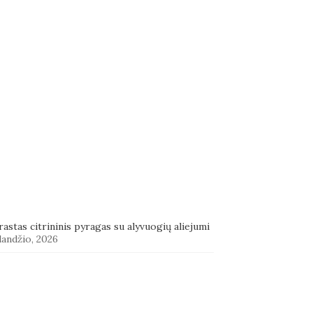
astas citrininis pyragas su alyvuogių aliejumi
landžio, 2026