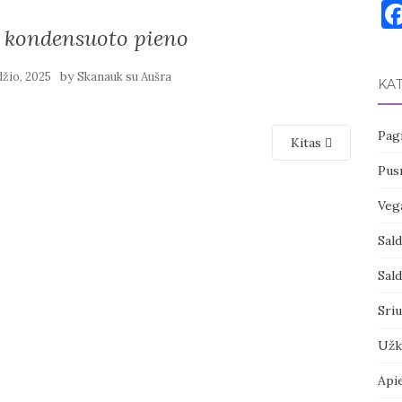
e kondensuoto pieno
by
džio, 2025
Skanauk su Aušra
KA
Pagr
Kitas
Pusr
Vega
Sal
Sal
Sri
Užk
Api