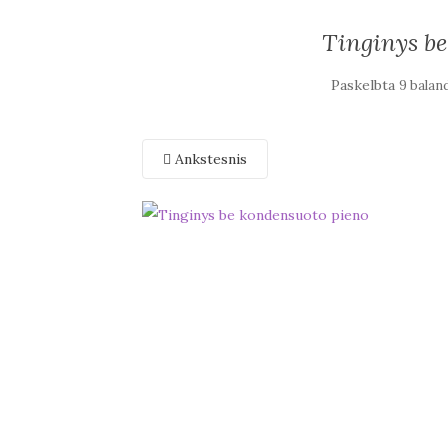
Tinginys b
Paskelbta
9 balan
Ankstesnis