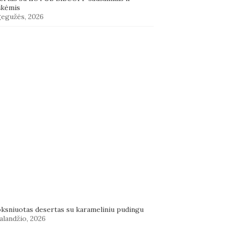
škėmis
gegužės, 2026
oksniuotas desertas su karameliniu pudingu
alandžio, 2026