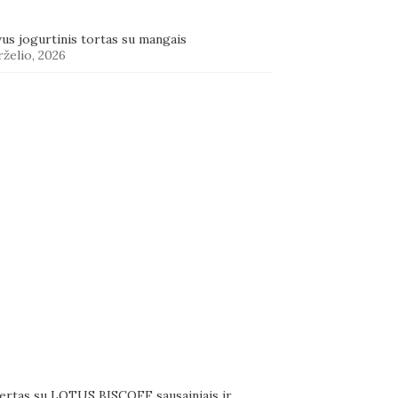
us jogurtinis tortas su mangais
rželio, 2026
ertas su LOTUS BISCOFF sausainiais ir