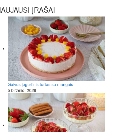
AUJAUSI ĮRAŠAI
Gaivus jogurtinis tortas su mangais
5 birželio, 2026