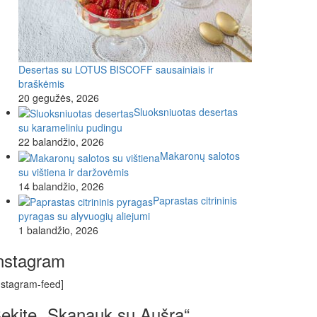
Desertas su LOTUS BISCOFF sausainiais ir
braškėmis
20 gegužės, 2026
Sluoksniuotas desertas
su karameliniu pudingu
22 balandžio, 2026
Makaronų salotos
su vištiena ir daržovėmis
14 balandžio, 2026
Paprastas citrininis
pyragas su alyvuogių aliejumi
1 balandžio, 2026
nstagram
nstagram-feed]
ekite „Skanauk su Aušra“