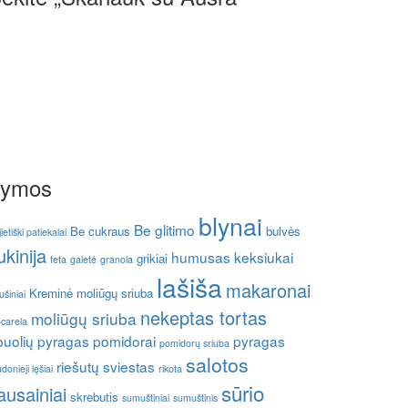
Žymos
blynai
Be glitimo
Be cukraus
bulvės
jietiški patiekalai
ukinija
humusas
keksiukai
grikiai
feta
galetė
granola
lašiša
makaronai
Kreminė moliūgų sriuba
ušiniai
nekeptas tortas
moliūgų sriuba
carela
buolių pyragas
pomidorai
pyragas
pomidorų sriuba
salotos
riešutų sviestas
donieji lęšiai
rikota
sūrio
ausainiai
skrebutis
sumuštiniai
sumuštinis