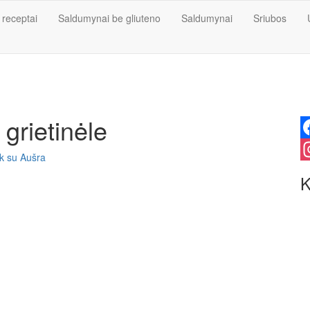
 receptai
Saldumynai be gliuteno
Saldumynai
Sriubos
 grietinėle
F
k su Aušra
I
K