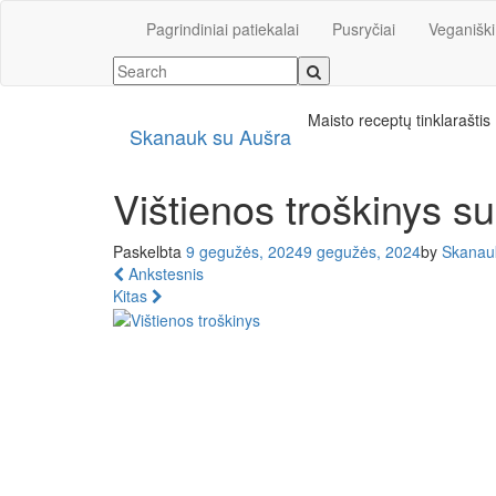
Pagrindiniai patiekalai
Pusryčiai
Veganiški
Maisto receptų tinklaraštis
Skanauk su Aušra
Vištienos troškinys su
Paskelbta
9 gegužės, 2024
9 gegužės, 2024
by
Skanau
Ankstesnis
Kitas