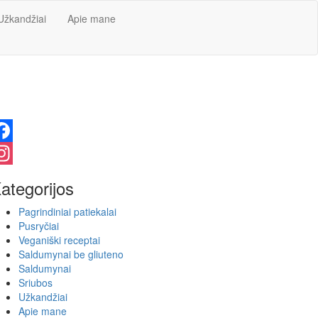
Užkandžiai
Apie mane
acebook
nstagram
ategorijos
Pagrindiniai patiekalai
Pusryčiai
Veganiški receptai
Saldumynai be gliuteno
Saldumynai
Sriubos
Užkandžiai
Apie mane