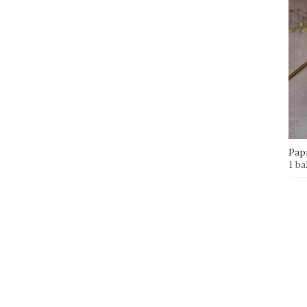
Papr
1 ba