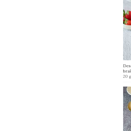
Des
bra
20 