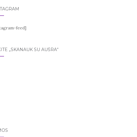
STAGRAM
stagram-feed]
ITE „SKANAUK SU AUŠRA“
MOS