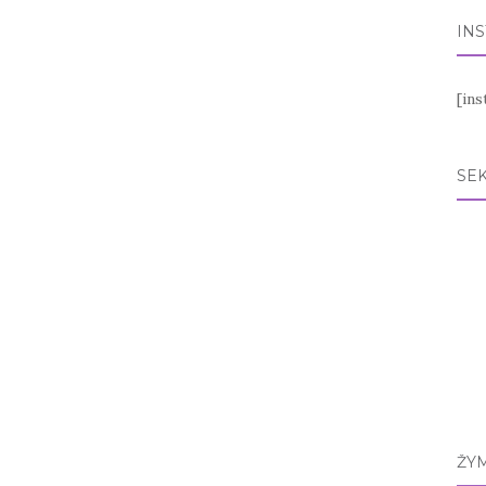
IN
[in
SEK
ŽY