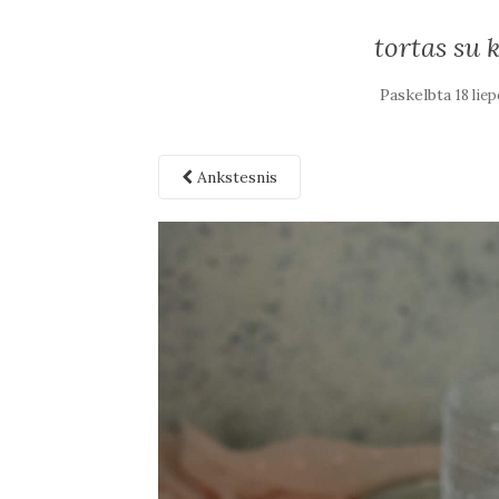
tortas su
Paskelbta
18 lie
Ankstesnis