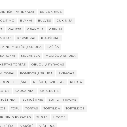
JIETIŠKI PATIEKALAI
BE CUKRAUS
 GLITIMO
BLYNAI
BULVĖS
CUKINIJA
TA
GALETĖ
GRANOLA
GRIKIAI
MUSAS
KEKSIUKAI
KIAUŠINIAI
EMINĖ MOLIŪGŲ SRIUBA
LAŠIŠA
KARONAI
MOCARELA
MOLIŪGŲ SRIUBA
KEPTAS TORTAS
OBUOLIŲ PYRAGAS
MIDORAI
POMIDORŲ SRIUBA
PYRAGAS
UDONIEJI LĘŠIAI
RIEŠUTŲ SVIESTAS
RIKOTA
LOTOS
SAUSAINIAI
SKREBUTIS
MUŠTINIAI
SUMUŠTINIS
SŪRIO PYRAGAS
KOS
TOFU
TORTAS
TORTILIJA
TORTILIJOS
UPININIS PYRAGAS
TUNAS
UOGOS
RSKĖČIAI
VARŠKĖ
VIŠTIENA