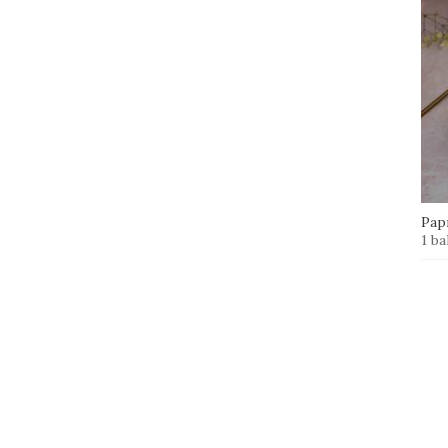
Papr
1 ba