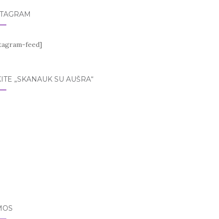
STAGRAM
stagram-feed]
ITE „SKANAUK SU AUŠRA“
MOS