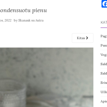
 kondensuotu pienu
by
pos, 2022
Skanauk su Aušra
KA
Pagr
Kitas
Pusr
Vega
Sal
Sal
Sri
Užk
Api