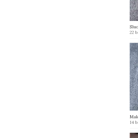
Slu
22 b
Mak
14 b