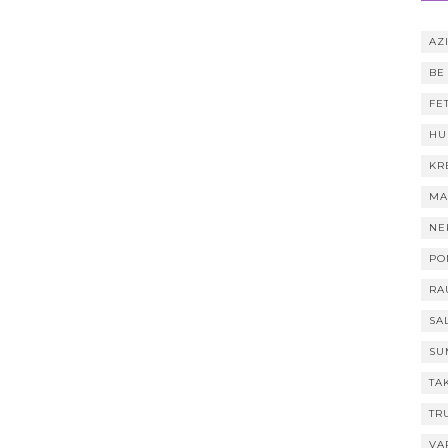
AZI
BE
FE
HU
KR
MA
NE
PO
RA
SA
SU
TA
TR
VA