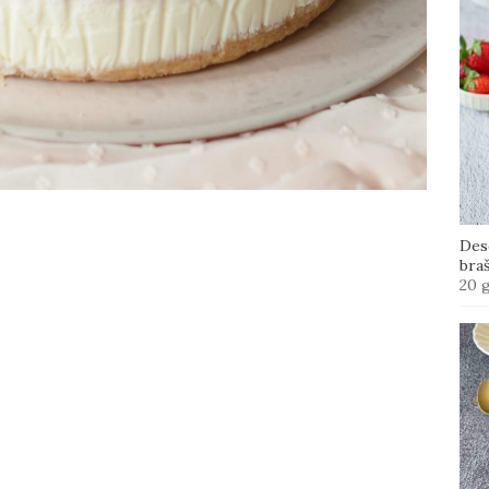
Des
bra
20 