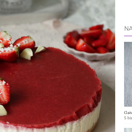
NA
Gaiv
5 bi